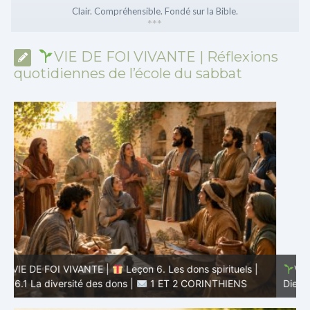
Clair. Compréhensible. Fondé sur la Bible.
*
*
*
VIE DE FOI VIVANTE | Réflexions
quotidiennes de l’école du sabbat
VIE DE FOI VIVANTE |
Leçon 5 : Tout pour la gloire de
Dieu |
5.6 Résumé |
1 ET 2 CORINTHIENS
D