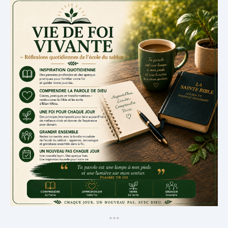
*
*
*