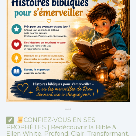
*
*
*
CONFIEZ-VOUS EN SES
PROPHÈTES | Redécouvrir la Bible &
Ellen White. Profond. Clair. Transformant.