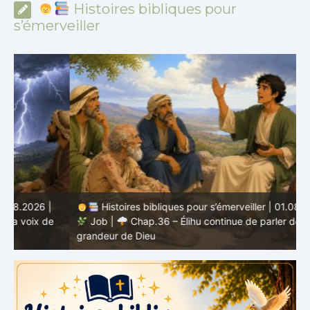
Histoires bibliques pour
s’émerveiller
Histoires bibliques pour s’émerveiller | 01.08.2026 |
Job |
Chap.36 – Élihu continue de parler de la
J
grandeur de Dieu
d