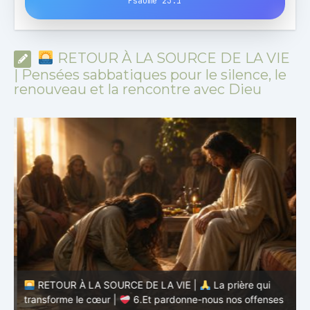
Psaume 23:1
RETOUR À LA SOURCE DE LA VIE
| Pensées sabbatiques pour le silence, le
renouveau et la rencontre avec Dieu
à
RETOUR À LA SOURCE DE LA VIE |
La prière qui
t
transforme le cœur |
6.Et pardonne-nous nos offenses
p