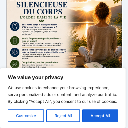
We value your privacy
We use cookies to enhance your browsing experience,
serve personalized ads or content, and analyze our traffic.
By clicking "Accept All", you consent to our use of cookies.
C
F
P
W
T
R
M
T
T
V
L’INTELLIGENCE SILENCIEUSE DU CORPS
o
a
i
h
u
e
e
e
w
i
Customize
Reject All
Accept All
p
c
n
a
m
d
s
l
i
b
r
P
L’ordre redonne la vie
y
e
t
t
b
d
s
e
t
e
a
L
b
e
s
l
i
e
g
t
r