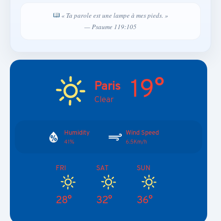
« Ta parole est une lampe à mes pieds. »
— Psaume 119:105
19°
Paris
Clear
Humidity
Wind Speed
41%
6.5Km/h
FRI
SAT
SUN
28°
32°
36°