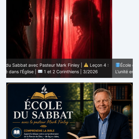
 :
École du Sabbat avec Pasteur Mark Finley |
Leçon 3 :
L’unité en Christ |
1 et 2 Corinthiens | 3/2026
L