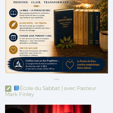
*
*
*
École du Sabbat | avec Pasteur
Mark Finley