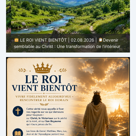
r
LE ROI VIENT BIENTÔT | 02.08.2026 |
Devenir
semblable au Christ : Une transformation de l’intérieur
q