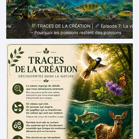
TRACES DE LA CRÉATION |
Épisode 7: La vie cachée
s
– Pourquoi les poissons restent des poissons
c