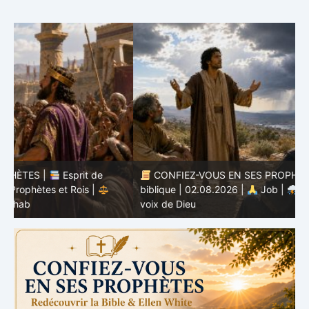
CONFIEZ-VOUS EN SES PROPHÈTES |
Étude
biblique | 02.08.2026 |
Job |
Chap.37 – Devant la
b
voix de Dieu
e