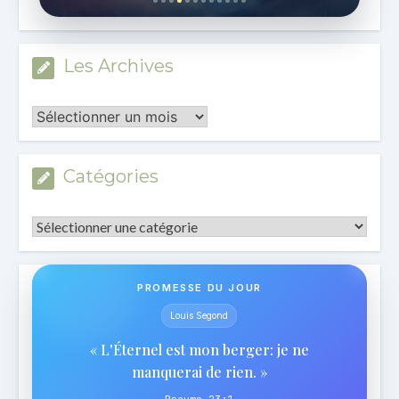
Les Archives
Les
Archives
Catégories
Catégories
PROMESSE DU JOUR
Louis Segond
« L'Éternel est mon berger: je ne
manquerai de rien. »