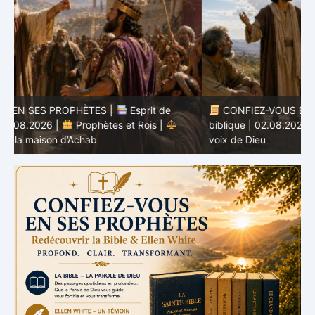
CONFIEZ-VOUS EN SES PROPHÈTES |
Étude
biblique | 02.08.2026 |
Job |
Chap.37 – Devant la
b
voix de Dieu
e