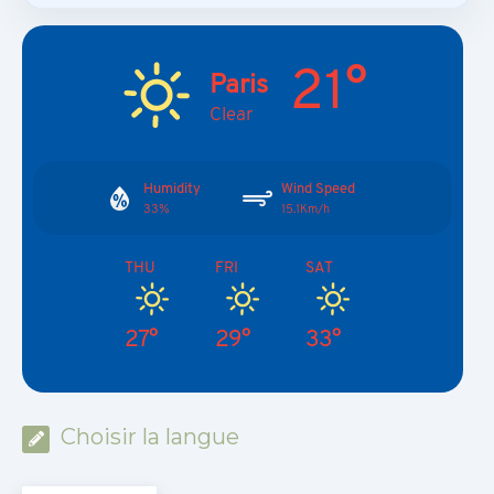
21°
Paris
Clear
Humidity
Wind Speed
33%
15.1Km/h
THU
FRI
SAT
27°
29°
33°
Choisir la langue