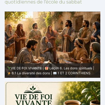
quotidiennes de l’école du sabbat
VIE DE FOI VIVANTE |
Leçon 5 : Tout pour la gloire de
Dieu |
5.6 Résumé |
1 ET 2 CORINTHIENS
D