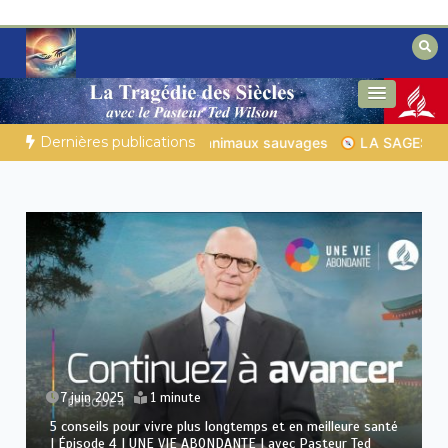
Aller
au
contenu
Des éclairages bibliques pour ceux qui
Secrets de la Bible
cherchent un chemin
Dernières publications
TON QUOTIDIEN |
Thème 1 : La crainte du Seigneur |
1.7 La ré
31 mai 2025
1 minute
Ce que la Bible et la science disent sur le pouvoir de l’eau
pure | Épisode 3 | UNE VIE ABONDANTE | avec Pasteur Ted