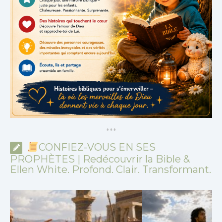
*
*
*
CONFIEZ-VOUS EN SES
PROPHÈTES | Redécouvrir la Bible &
Ellen White. Profond. Clair. Transformant.