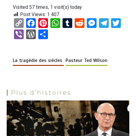
Visited 57 times, 1 visit(s) today
Post Views:
1 407
C
F
Pi
W
T
R
M
T
T
o
a
nt
h
u
e
es
el
wi
Vi
W
P
py
ce
er
at
m
d
se
e
tt
b
or
ar
Li
b
es
s
bl
di
n
gr
er
er
d
ta
n
o
t
A
r
t
g
a
La tragédie des siècles
Pasteur Ted Wilson
Pr
g
k
o
p
er
m
es
er
k
p
s
Plus d’histoires