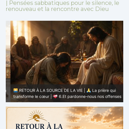
| Pensées sabbatiques pour le silence, le
renouveau et la rencontre avec Dieu
à
RETOUR À LA SOURCE DE LA VIE |
La prière qui
t
transforme le cœur |
6.Et pardonne-nous nos offenses
p