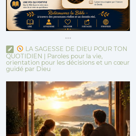
*
*
*
LA SAGESSE DE DIEU POUR TON
QUOTIDIEN | Paroles pour la vie,
orientation pour les décisions et un cœur
guidé par Dieu