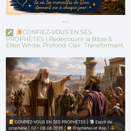
*
*
*
CONFIEZ-VOUS EN SES
PROPHÈTES | Redécouvrir la Bible &
Ellen White. Profond. Clair. Transformant.
CONFIEZ-VOUS EN SES PROPHÈTES |
Étude
biblique | 02.08.2026 |
Job |
Chap.37 – Devant la
b