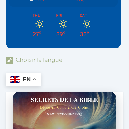
33%
15.1Km/h
THU
FRI
SAT
27°
29°
33°
Choisir la langue
EN
SECRETS DE LA BIBLE
Découvrir. Comprendre. Croire.
www.secretsdelabible.org