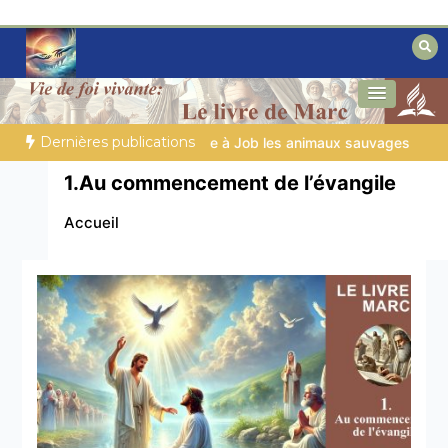
Aller
au
contenu
Des éclairages bibliques pour ceux qui
Secrets de la Bible
cherchent un chemin
Dernières publications
OUR TON QUOTIDIEN |
Thème 1 : La crainte du Seigneur |
1.7 
1.Au commencement de l’évangile
Accueil