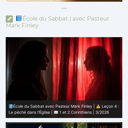
*
*
*
École du Sabbat | avec Pasteur
Mark Finley
 :
École du Sabbat avec Pasteur Mark Finley |
Leçon 3 :
L’unité en Christ |
1 et 2 Corinthiens | 3/2026
L