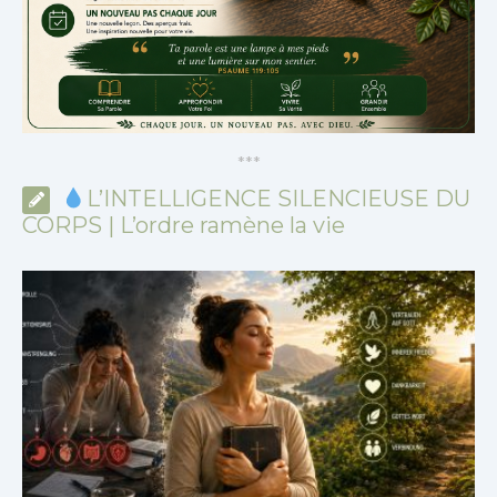
*
*
*
L’INTELLIGENCE SILENCIEUSE DU
CORPS | L’ordre ramène la vie