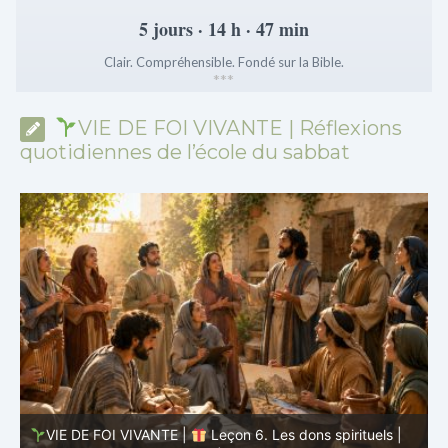
5 jours · 14 h · 47 min
Clair. Compréhensible. Fondé sur la Bible.
*
*
*
VIE DE FOI VIVANTE | Réflexions
quotidiennes de l’école du sabbat
VIE DE FOI VIVANTE |
Leçon 5 : Tout pour la gloire de