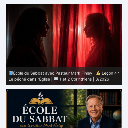
 :
École du Sabbat avec Pasteur Mark Finley |
Leçon 3 :
L’unité en Christ |
1 et 2 Corinthiens | 3/2026
L