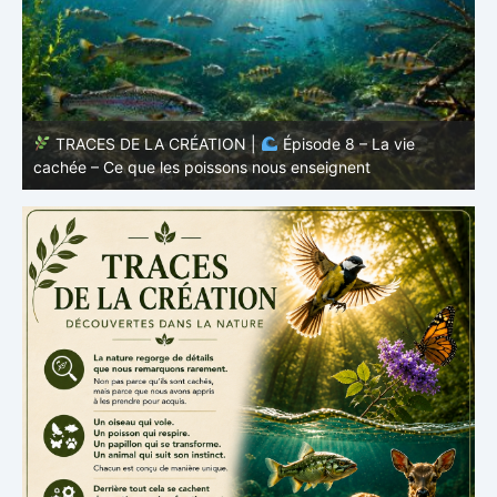
TRACES DE LA CRÉATION |
Épisode 7: La vie cachée
s
– Pourquoi les poissons restent des poissons
c