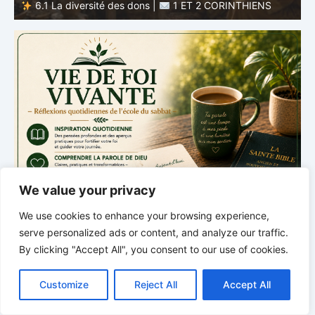
Dieu |
5.6 Résumé |
1 ET 2 CORINTHIENS
D
We value your privacy
We use cookies to enhance your browsing experience,
serve personalized ads or content, and analyze our traffic.
By clicking "Accept All", you consent to our use of cookies.
C
F
P
W
T
R
M
T
T
V
o
a
i
h
u
e
e
e
w
i
Customize
Reject All
Accept All
p
c
n
a
m
d
s
l
i
b
r
P
y
e
t
t
b
d
s
e
t
e
a
L
b
e
s
l
i
e
g
t
r