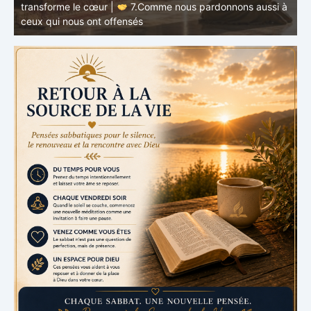
à
RETOUR À LA SOURCE DE LA VIE |
La prière qui
t
transforme le cœur |
6.Et pardonne-nous nos offenses
p