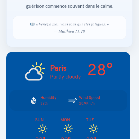
guérison commence souvent dans le calme.
« Venez à moi, vous tous qui êtes fatigués. »
— Matthieu 11:28
28°
Paris
Partly cloudy
Humidity
Wind Speed
32%
20.9Km/h
SUN
MON
TUE