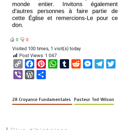
monde entier. Invitons également
d’autres personnes à faire partie de
cette Église et remercions-Le pour ce
don.
0
0
Visited 100 times, 1 visit(s) today
Post Views:
1 047
C
F
Pi
W
T
R
M
T
T
o
a
nt
h
u
e
es
el
wi
Vi
W
P
py
ce
er
at
m
d
se
e
tt
b
or
ar
Li
b
es
s
bl
di
n
gr
er
er
d
ta
n
o
t
A
r
t
g
a
28 Croyance Fundamentales
Pasteur Ted Wilson
Pr
g
k
o
p
er
m
es
er
k
p
s