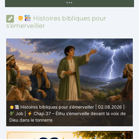
*
*
*
Histoires bibliques pour
s’émerveiller
Histoires bibliques pour s’émerveiller | 01.08.2026 |
Job |
Chap.36 – Élihu continue de parler de la
J
grandeur de Dieu
d