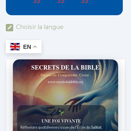
33°
33°
33°
Choisir la langue
EN
SECRETS DE LA BIBLE
Découvrir. Comprendre. Croire.
www.secretsdelabible.org
Histoires bibliques étonnantes
Histoires pour les enfants de 7 à 12 ans.