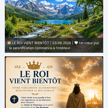
r
LE ROI VIENT BIENTÔT | 02.08.2026 |
Devenir
semblable au Christ : Une transformation de l’intérieur
q