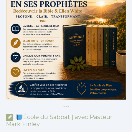
*
*
*
École du Sabbat | avec Pasteur
Mark Finley