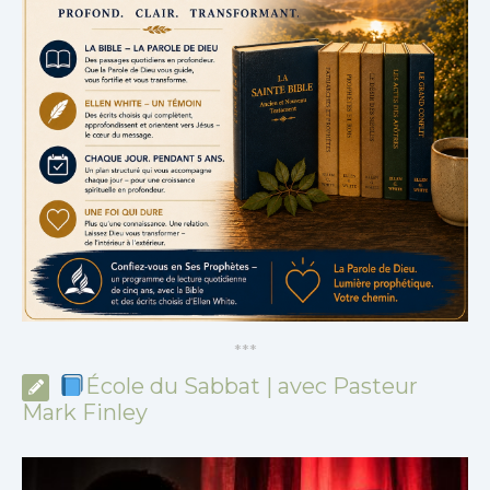
*
*
*
École du Sabbat | avec Pasteur
Mark Finley