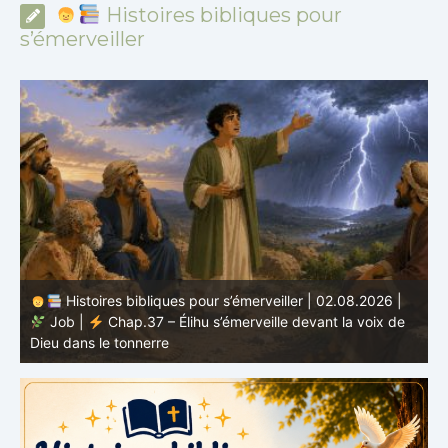
Histoires bibliques pour
s’émerveiller
Histoires bibliques pour s’émerveiller | 01.08.2026 |
Job |
Chap.36 – Élihu continue de parler de la
J
grandeur de Dieu
d