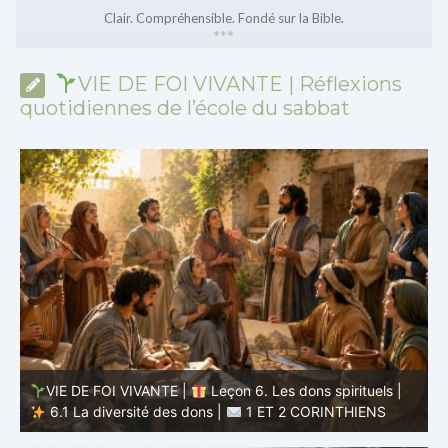
Clair. Compréhensible. Fondé sur la Bible.
*
*
*
VIE DE FOI VIVANTE | Réflexions
quotidiennes de l’école du sabbat
VIE DE FOI VIVANTE |
Leçon 5 : Tout pour la gloire de
Dieu |
5.6 Résumé |
1 ET 2 CORINTHIENS
D