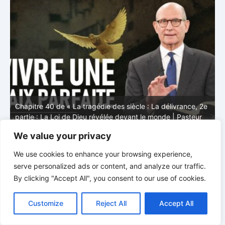
e
Chapitre 40 de « La tragédie des siècle, 1ère partie : Les
derniers moments avant le retour de Jésus | Pasteur Ted
C
Wilson
d
We value your privacy
We use cookies to enhance your browsing experience,
serve personalized ads or content, and analyze our traffic.
By clicking "Accept All", you consent to our use of cookies.
C
F
P
W
T
R
M
T
T
V
o
a
i
h
u
e
e
e
w
i
Customize
Reject All
Accept All
p
c
n
a
m
d
s
l
i
b
r
P
y
e
t
t
b
d
s
e
t
e
a
L
b
e
s
l
i
e
g
t
r