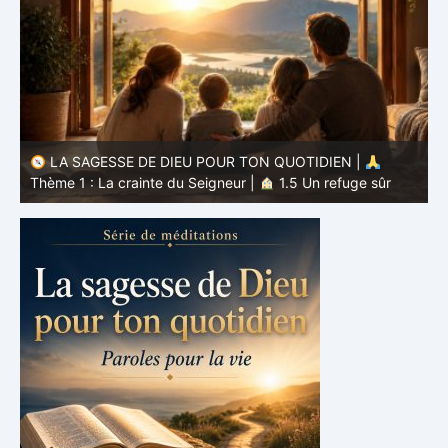
LA SAGESSE DE DIEU POUR TON QUOTIDIEN |
Thème 1 : La crainte du Seigneur |
1.4 Apprendre à
T
éviter le mal
l