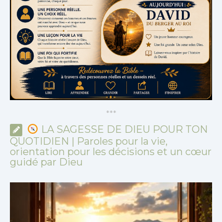
*
*
*
LA SAGESSE DE DIEU POUR TON
QUOTIDIEN | Paroles pour la vie,
orientation pour les décisions et un cœur
guidé par Dieu