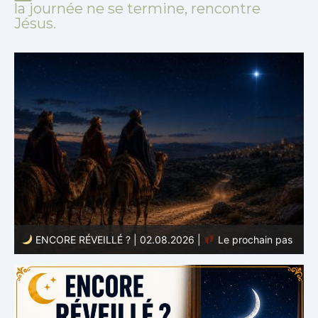
la journée ne se termine, rencontre
Jésus.
ENCORE RÉVEILLÉ ? | 01.08.2026 |
Dieu aime ce qui
s
est petit
s