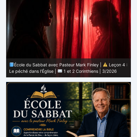
 :
École du Sabbat avec Pasteur Mark Finley |
Leçon 3 :
L’unité en Christ |
1 et 2 Corinthiens | 3/2026
L