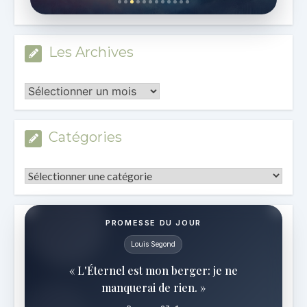
Les Archives
Les
Archives
Catégories
Catégories
PROMESSE DU JOUR
Louis Segond
« L'Éternel est mon berger: je ne
manquerai de rien. »