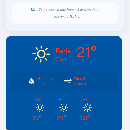
« Ta parole est une lampe à mes pieds. »
— Psaume 119:105
21°
Paris
Clear
Humidity
Wind Speed
33%
15.1Km/h
THU
FRI
SAT
27°
29°
33°