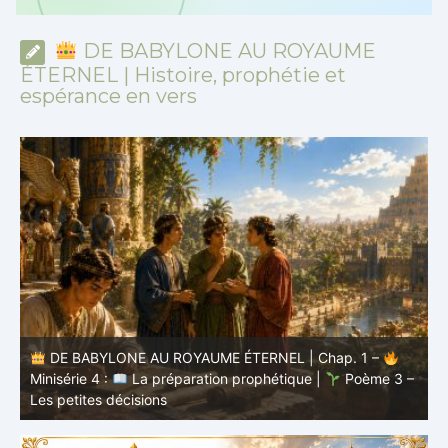
*
*
*
DE BABYLONE AU ROYAUME
ÉTERNEL | Histoire, prophétie et
espérance en vers
DE BABYLONE AU ROYAUME ÉTERNEL | Chap. 1 –
–
Minisérie 4 :
La préparation prophétique |
Poème 2 –
M
Le caractère se façonne
L