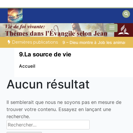
Aller
au
contenu
Des éclairages bibliques pour ceux qui
Secrets de la Bible
cherchent un chemin
Dernières publications
R TON QUOTIDIEN |
Thème 1 : La crainte du Seigneur |
1.7 La 
9.La source de vie
Accueil
Aucun résultat
Il semblerait que nous ne soyons pas en mesure de
trouver votre contenu. Essayez en lançant une
recherche.