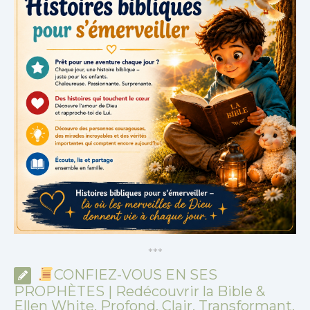
*
*
*
CONFIEZ-VOUS EN SES
PROPHÈTES | Redécouvrir la Bible &
Ellen White. Profond. Clair. Transformant.