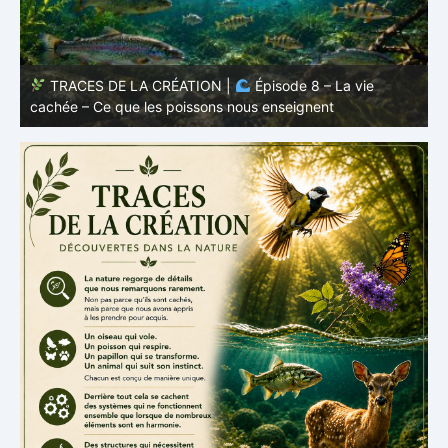
TRACES DE LA CRÉATION |
Épisode 7: La vie cachée
s
– Pourquoi les poissons restent des poissons
c