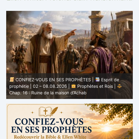
CONFIEZ-VOUS EN SES PROPHÈTES |
Étude
biblique | 02.08.2026 |
Job |
Chap.37 – Devant la
b
voix de Dieu
e