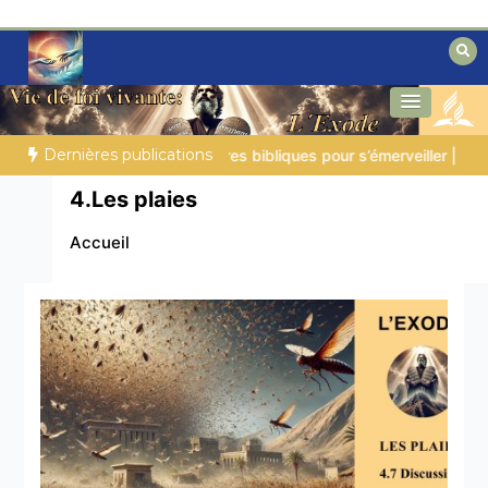
Aller
au
contenu
Des éclairages bibliques pour ceux qui
Secrets de la Bible
cherchent un chemin
Dernières publications
ob |
Chap.39 – Dieu montre à Job les animaux sauvages
LA
4.Les plaies
Accueil