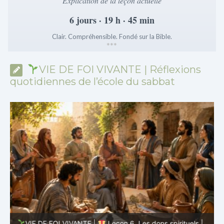
Explication de la leçon actuelle
6 jours · 19 h · 45 min
Clair. Compréhensible. Fondé sur la Bible.
*
*
*
VIE DE FOI VIVANTE | Réflexions
quotidiennes de l’école du sabbat
VIE DE FOI VIVANTE |
Leçon 6. Les dons spirituels |