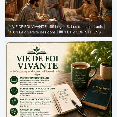
VIE DE FOI VIVANTE |
Leçon 5 : Tout pour la gloire de
Dieu |
5.6 Résumé |
1 ET 2 CORINTHIENS
D