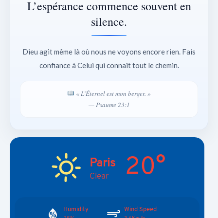
L’espérance commence souvent en
silence.
Dieu agit même là où nous ne voyons encore rien. Fais
confiance à Celui qui connaît tout le chemin.
« L’Éternel est mon berger. »
— Psaume 23:1
20°
Paris
Clear
Humidity
Wind Speed
25%
3.6Km/h