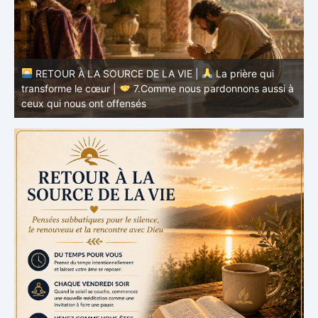
à
RETOUR À LA SOURCE DE LA VIE |
La prière qui
t
transforme le cœur |
6.Et pardonne-nous nos offenses
p