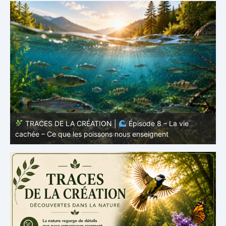
TRACES DE LA CRÉATION |
Épisode 7: La vie cachée
s
– Pourquoi les poissons restent des poissons
c