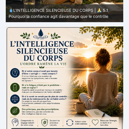
L’INTELLIGENCE SILENCIEUSE DU CORPS |
4.7
P
Pourquoi l’alimentation n’est qu’une partie du système
v