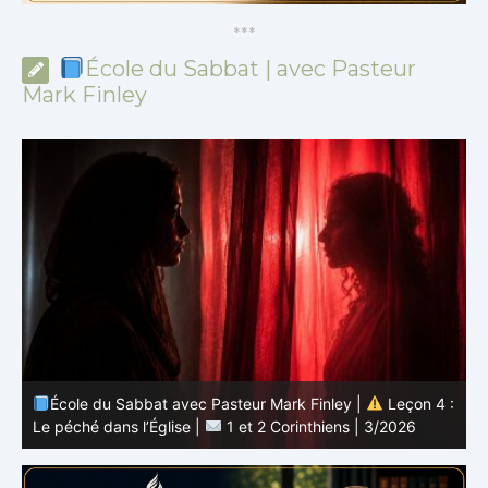
*
*
*
École du Sabbat | avec Pasteur
Mark Finley
 :
École du Sabbat avec Pasteur Mark Finley |
Leçon 3 :
L’unité en Christ |
1 et 2 Corinthiens | 3/2026
L