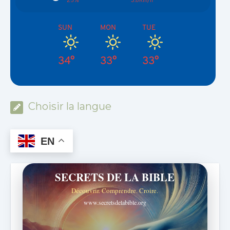
SUN
MON
TUE
34°
33°
33°
Choisir la langue
EN
SECRETS DE LA BIBLE
Découvrir. Comprendre. Croire.
www.secretsdelabible.org