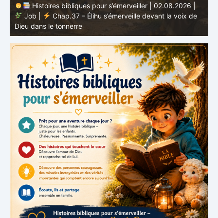
Histoires bibliques pour s’émerveiller | 01.08.2026 |
Job |
Chap.36 – Élihu continue de parler de la
J
grandeur de Dieu
d