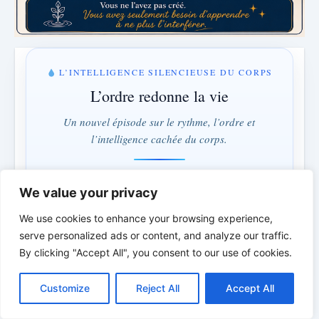
L’INTELLIGENCE SILENCIEUSE DU CORPS
L’ordre redonne la vie
Un nouvel épisode sur le rythme, l’ordre et
l’intelligence cachée du corps.
LUNDI & MERCREDI · 18:00
We value your privacy
1 jours · 4 h · 46 min
We use cookies to enhance your browsing experience,
serve personalized ads or content, and analyze our traffic.
Comprendre au lieu de combattre · L’ordre au lieu du
By clicking "Accept All", you consent to our use of cookies.
contrôle
C
F
P
W
T
R
M
T
T
V
o
a
i
h
u
e
e
e
w
i
Customize
Reject All
Accept All
p
c
n
a
m
d
s
l
i
b
r
P
*
*
*
y
e
t
t
b
d
s
e
t
e
a
L
b
e
s
l
i
e
g
t
r