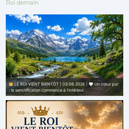
Roi demain
r
LE ROI VIENT BIENTÔT | 02.08.2026 |
Devenir
semblable au Christ : Une transformation de l’intérieur
q