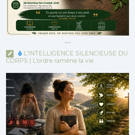
*
*
*
L’INTELLIGENCE SILENCIEUSE DU
CORPS | L’ordre ramène la vie