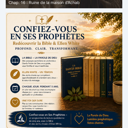
voix de Dieu
e