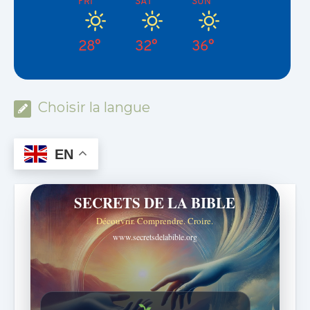
FRI
SAT
SUN
28°
32°
36°
Choisir la langue
EN
SECRETS DE LA BIBLE
Découvrir. Comprendre. Croire.
www.secretsdelabible.org