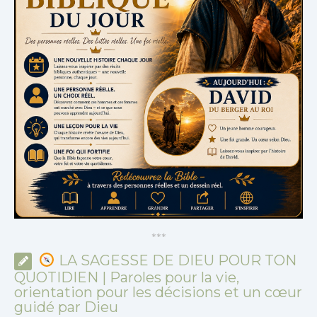
*
*
*
LA SAGESSE DE DIEU POUR TON
QUOTIDIEN | Paroles pour la vie,
orientation pour les décisions et un cœur
guidé par Dieu