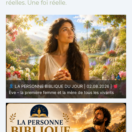
réelles. Une foi réelle.
LA PERSONNE BIBLIQUE DU JOUR | 01.08.2026 |
Adam – le premier homme et le commencement de
l’humanité
H