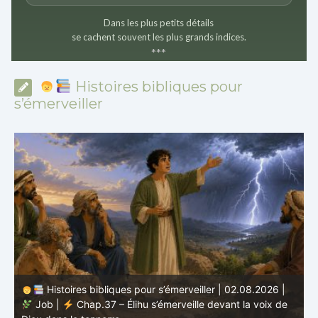
Dans les plus petits détails
se cachent souvent les plus grands indices.
*
*
*
Histoires bibliques pour
s’émerveiller
Histoires bibliques pour s’émerveiller | 01.08.2026 |
Job |
Chap.36 – Élihu continue de parler de la
J