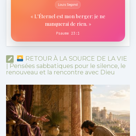
Louis Segond
« L'Éternel est mon berger: je ne
manquerai de rien. »
Psaume 23:1
RETOUR À LA SOURCE DE LA VIE
| Pensées sabbatiques pour le silence, le
renouveau et la rencontre avec Dieu