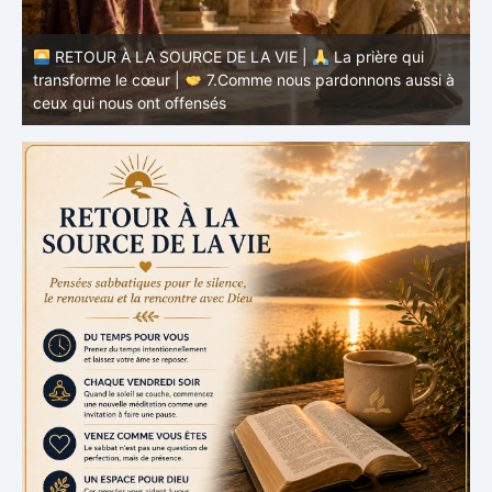
à
RETOUR À LA SOURCE DE LA VIE |
La prière qui
t
transforme le cœur |
6.Et pardonne-nous nos offenses
p