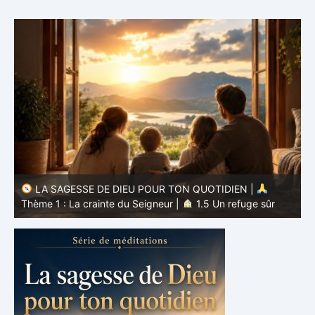
LA SAGESSE DE DIEU POUR TON QUOTIDIEN |
Thème 1 : La crainte du Seigneur |
1.4 Apprendre à
T
éviter le mal
l