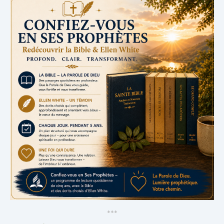
*
*
*