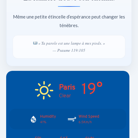
Même une petite étincelle d’espérance peut changer les
ténèbres.
« Ta parole est une lampe à mes pieds. »
— Psaume 119:105
19°
Paris
Clear
Humidity
Wind Speed
41%
6.5Km/h