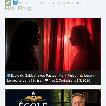
École du Sabbat | avec Pasteur
Mark Finley
 :
École du Sabbat avec Pasteur Mark Finley |
Leçon 3 :
L’unité en Christ |
1 et 2 Corinthiens | 3/2026
L