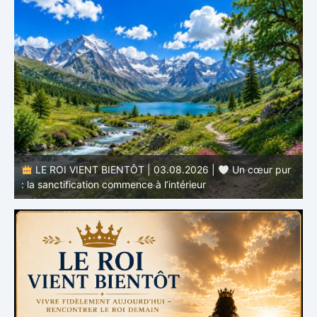
r
LE ROI VIENT BIENTÔT | 02.08.2026 |
Devenir
semblable au Christ : Une transformation de l’intérieur
q