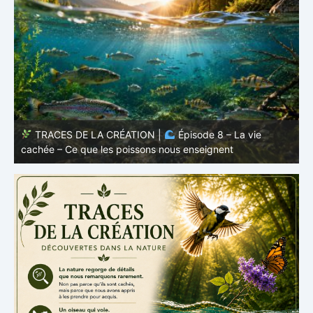
TRACES DE LA CRÉATION |
Épisode 7: La vie cachée
s
– Pourquoi les poissons restent des poissons
c