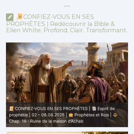
*
*
*
CONFIEZ-VOUS EN SES
PROPHÈTES | Redécouvrir la Bible &
Ellen White. Profond. Clair. Transformant.
CONFIEZ-VOUS EN SES PROPHÈTES |
Étude
biblique | 02.08.2026 |
Job |
Chap.37 – Devant la
b
voix de Dieu
e