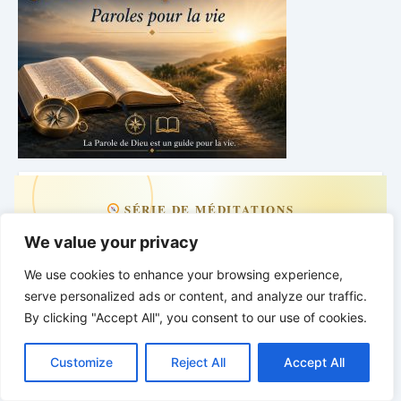
SÉRIE DE MÉDITATIONS
We value your privacy
La sagesse de Dieu
We use cookies to enhance your browsing experience,
pour ton quotidien
serve personalized ads or content, and analyze our traffic.
By clicking "Accept All", you consent to our use of cookies.
C
F
P
W
T
R
M
T
T
V
o
a
i
h
u
e
e
e
w
i
Paroles pour la vie
Customize
Reject All
Accept All
p
c
n
a
m
d
s
l
i
b
r
P
y
e
t
t
b
d
s
e
t
e
a
L
b
e
s
l
i
e
g
t
r
Mardi · 18h00