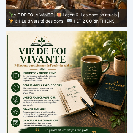
VIE DE FOI VIVANTE |
Leçon 5 : Tout pour la gloire de
Dieu |
5.6 Résumé |
1 ET 2 CORINTHIENS
D