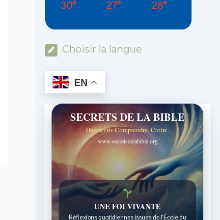
30°
27°
28°
Choisir la langue
EN
SECRETS DE LA BIBLE
Découvrir. Comprendre. Croire.
www.secretsdelabible.org
UNE FOI VIVANTE
Réflexions quotidiennes issues de l'École du