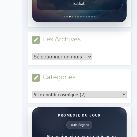
Sabbat.
Les Archives
Les
Archives
Catégories
Catégories
PROMESSE DU JOUR
Louis Segond
« Ne crains rien, car je suis avec