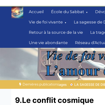
Aller
au
Accueil
École du Sabbat
Dévo
contenu
Vie de foi vivante
La sagesse de 
Retour à la source de la vie
La trag
Une vie abondante
Réseau d'Actua
Secrets de la Bible
Des éclairages bibliques pour ceux qui che
chemin
Dernières publications
x sauvages
LA SAGESSE DE DIEU POUR TON QUOTIDIEN |
Th
9.Le conflit cosmique