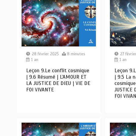
28 février 2025
8 minutes
27 févrie
1 an
1 an
Leçon 9.Le conflit cosmique
Leçon 9.L
| 9.6 Résumé | L’AMOUR ET
| 9.5 La n
LA JUSTICE DE DIEU | VIE DE
cosmique
FOI VIVANTE
JUSTICE D
FOI VIVA