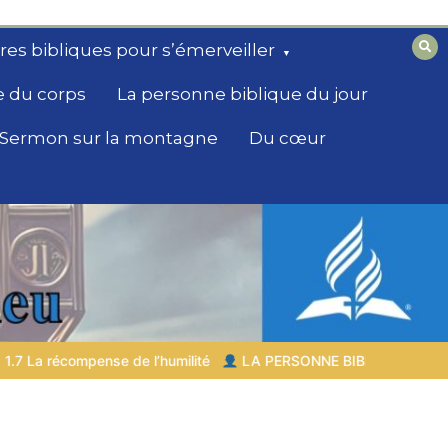
ires bibliques pour s’émerveiller
e du corps
La personne biblique du jour
Sermon sur la montagne
Du cœur
LA PERSONNE BIBLIQUE DU JOUR | 04.08.2026 |
Melchiséde