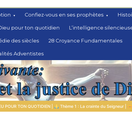
tion
Confiez-vous en ses prophètes
Histo
Dieu pour ton quotidien
L’intelligence silencieus
édie des siècles
28 Croyance Fundamentales
lités Adventistes
rchent un
ème 1 : La crainte du Seigneur |
1.7 La récompense de l’humilité