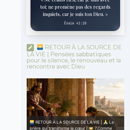
toi; ne promène pas des regards
inquiets, car je suis ton Dieu. »
Ésaïe 41:10
RETOUR À LA SOURCE DE
LA VIE | Pensées sabbatiques
pour le silence, le renouveau et la
rencontre avec Dieu
RETOUR À LA SOURCE DE LA VIE |
La
E |
La
prière qui transforme le cœur |
7.Comme