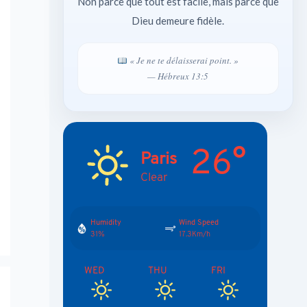
Non parce que tout est facile, mais parce que
Dieu demeure fidèle.
« Je ne te délaisserai point. »
— Hébreux 13:5
26°
Paris
Clear
Humidity
Wind Speed
31%
17.3Km/h
WED
THU
FRI