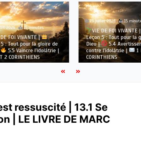
29 juillet 2026
15 minute
let 2026
15 minutes
VIE DE FOI VIVANTE |
DE FOI VIVANTE |
Leçon 5 : Tout pour la gl
 : Tout pour la gloire de
Dieu |
5.4 Avertisse
5.5 Vaincre l’idolâtrie |
contre l’idolâtrie |
1 E
 2 CORINTHIENS
CORINTHIENS
st ressuscité | 13.1 Se
tion | LE LIVRE DE MARC