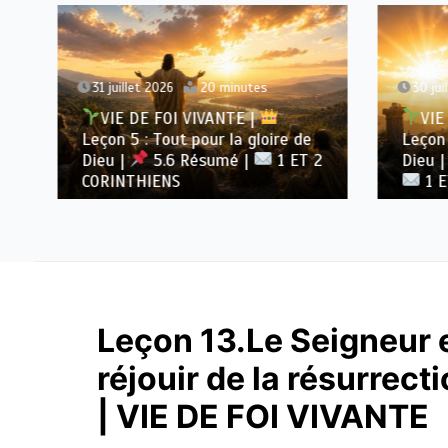
31 juillet 2026
20 minutes
30 juil
VIE DE FOI VIVANTE |
VIE 
Leçon 5 : Tout pour la gloire de
Leçon 5
Dieu |
5.6 Résumé |
1 ET 2
Dieu |
CORINTHIENS
1 ET
Leçon 13.Le Seigneur e
réjouir de la résurrec
| VIE DE FOI VIVANTE