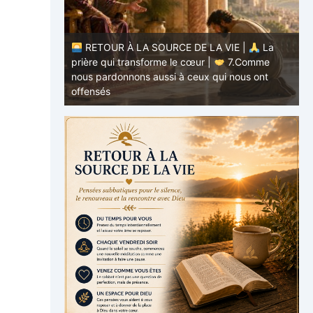
RETOUR À LA SOURCE DE LA VIE |
La
E |
La
prière qui transforme le cœur |
7.Comme
.Ne nous
nous pardonnons aussi à ceux qui nous ont
p
offensés
p