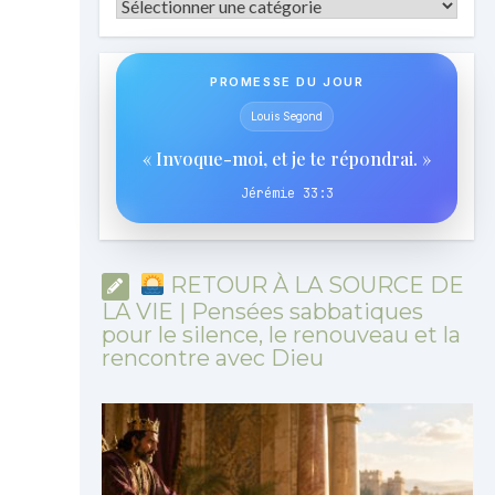
Catégories
PROMESSE DU JOUR
Louis Segond
« Invoque-moi, et je te répondrai. »
Jérémie 33:3
RETOUR À LA SOURCE DE
LA VIE | Pensées sabbatiques
pour le silence, le renouveau et la
rencontre avec Dieu