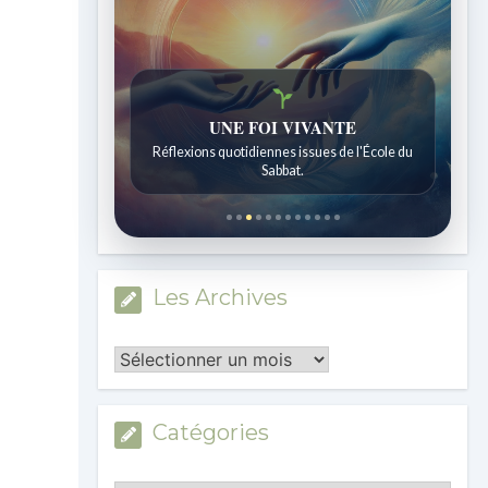
UNE FOI VIVANTE
Histoires bibliques étonnantes
Réflexions quotidiennes issues de l'École du
Histoires pour les enfants de 7 à 12 ans.
Sabbat.
Les Archives
Les
Archives
Catégories