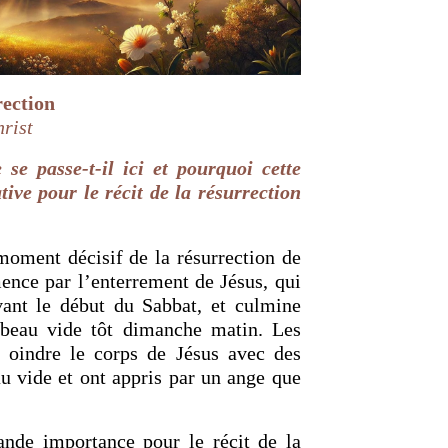
OURCE DE LA VIE |
La
RETOUR À LA SOURCE DE LA VI
rection
rme le cœur |
9. Délivre-
prière qui transforme le cœur |
8
hrist
induis pas en tentation
se passe-t-il ici et pourquoi cette
cative pour le récit de la résurrection
oment décisif de la résurrection de
ence par l’enterrement de Jésus, qui
vant le début du Sabbat, et culmine
beau vide tôt dimanche matin. Les
 oindre le corps de Jésus avec des
u vide et ont appris par un ange que
rande importance pour le récit de la