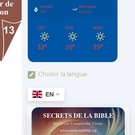
Humidity
Wind Speed
14%
4.3Km/h
SAT
SUN
MON
32°
35°
35°
Choisir la langue
EN
SECRETS DE LA BIBLE
Découvrir. Comprendre. Croire.
www.secretsdelabible.org