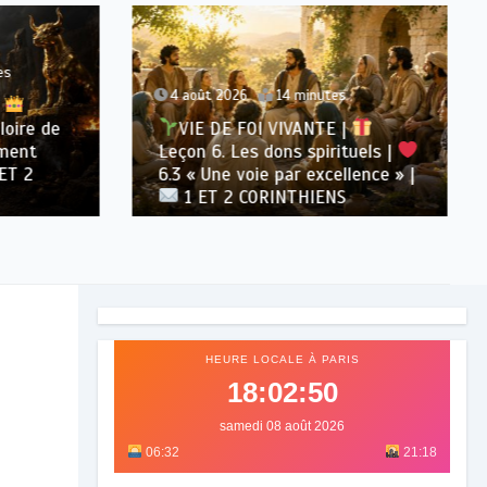
s
4 août 2026
14 minutes
oire de
VIE DE FOI VIVANTE |
ment
Leçon 6. Les dons spirituels |
T 2
6.3 « Une voie par excellence » |
1 ET 2 CORINTHIENS
HEURE LOCALE À PARIS
18:02:52
samedi 08 août 2026
06:32
21:18