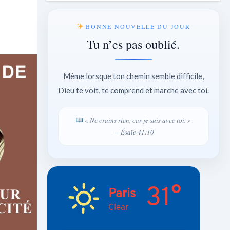
BONNE NOUVELLE DU JOUR
Tu n’es pas oublié.
Même lorsque ton chemin semble difficile,
Dieu te voit, te comprend et marche avec toi.
« Ne crains rien, car je suis avec toi. »
— Ésaïe 41:10
31°
Paris
Clear