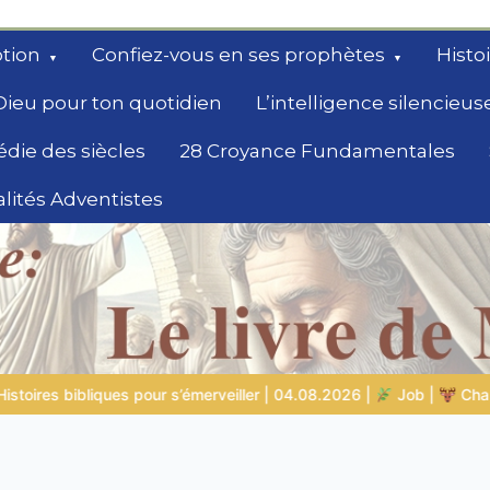
tion
Confiez-vous en ses prophètes
Histo
Dieu pour ton quotidien
L’intelligence silencieus
édie des siècles
28 Croyance Fundamentales
lités Adventistes
rchent un
2026 |
Job |
Chap.39 – Dieu montre à Job les animaux sauvag