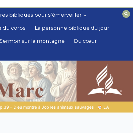
ires bibliques pour s’émerveiller
e du corps
La personne biblique du jour
Sermon sur la montagne
Du cœur
es
LA SAGESSE DE DIEU POUR TON QUOTIDIEN |
Thème 1 : L