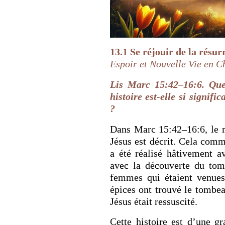
RETOUR À LA S
13.1 Se réjouir de la résur
RETOUR À LA SOURCE DE LA VIE |
prière qui transfo
Espoir et Nouvelle Vie en C
troduction
nous du mal
Lis Marc 15:42–16:6. Que 
histoire est-elle si signifi
?
Dans Marc 15:42–16:6, le m
Jésus est décrit. Cela comm
a été réalisé hâtivement a
avec la découverte du tom
femmes qui étaient venues
épices ont trouvé le tombea
Jésus était ressuscité.
Cette histoire est d’une g