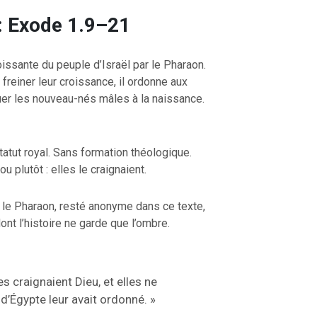
: Exode 1.9–21
OURCE DE LA VIE |
La
RETOUR À LA SOURCE DE LA VI
oissante du peuple d’Israël par le Pharaon.
rme le cœur |
9. Délivre-
prière qui transforme le cœur |
8
 freiner leur croissance, il ordonne aux
induis pas en tentation
r les nouveau-nés mâles à la naissance.
tut royal. Sans formation théologique.
 plutôt : elles le craignaient.
 le Pharaon, resté anonyme dans ce texte,
ont l’histoire ne garde que l’ombre.
 craignaient Dieu, et elles ne
i d’Égypte leur avait ordonné. »