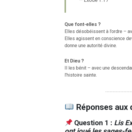
— Exode 1.17
Que font-elles ?
Elles désobéissent à l’ordre – 
Elles agissent en conscience de
donne une autorité divine.
Et Dieu ?
Il les bénit – avec une descendan
l’histoire sainte.
………………………
Réponses aux 
Question 1 :
Lis E
ont joué les sages-f