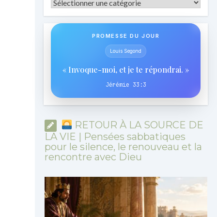
Catégories
PROMESSE DU JOUR
Louis Segond
« Invoque-moi, et je te répondrai. »
Jérémie 33:3
RETOUR À LA SOURCE DE
LA VIE | Pensées sabbatiques
pour le silence, le renouveau et la
rencontre avec Dieu