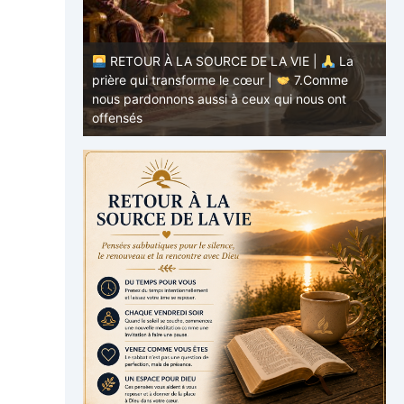
RETOUR À LA SOURCE DE LA VIE |
La
E |
La
prière qui transforme le cœur |
7.Comme
.Ne nous
nous pardonnons aussi à ceux qui nous ont
p
offensés
p