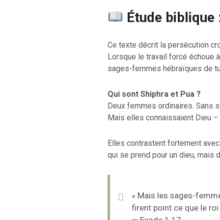
Étude biblique 
RETOUR À LA S
Ce texte décrit la persécution cr
RETOUR À LA SOURCE DE LA VIE |
prière qui transfo
Lorsque le travail forcé échoue à
troduction
nous du mal
sages-femmes hébraïques de tue
Qui sont Shiphra et Pua ?
Deux femmes ordinaires. Sans sta
Mais elles connaissaient Dieu – ou
Elles contrastent fortement avec
qui se prend pour un dieu, mais d
« Mais les sages-femmes
firent point ce que le ro