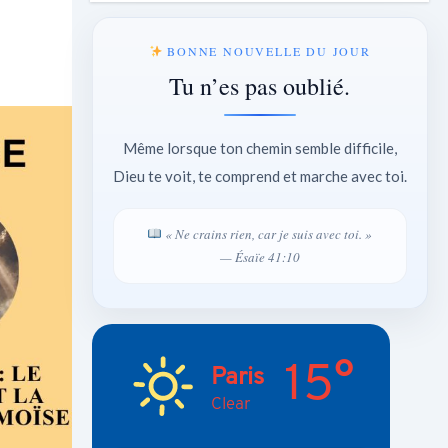
BONNE NOUVELLE DU JOUR
Tu n’es pas oublié.
Même lorsque ton chemin semble difficile,
Dieu te voit, te comprend et marche avec toi.
« Ne crains rien, car je suis avec toi. »
— Ésaïe 41:10
15°
Paris
Clear