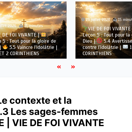
29 juillet 2026
15 minute
let 2026
15 minutes
VIE DE FOI VIVANTE |
DE FOI VIVANTE |
Leçon 5 : Tout pour la gl
 : Tout pour la gloire de
Dieu |
5.4 Avertisse
5.5 Vaincre l’idolâtrie |
contre l’idolâtrie |
1 E
 2 CORINTHIENS
CORINTHIENS
e contexte et la
1.3 Les sages-femmes
E | VIE DE FOI VIVANTE