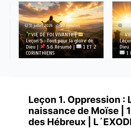
31 juillet 2026
20 minutes
30 juil
VIE DE FOI VIVANTE |
VIE 
Leçon 5 : Tout pour la gloire de
Leçon 5
Dieu |
5.6 Résumé |
1 ET 2
Dieu |
CORINTHIENS
1 ET
Leçon 1. Oppression : L
naissance de Moïse | 
des Hébreux | L´EXOD