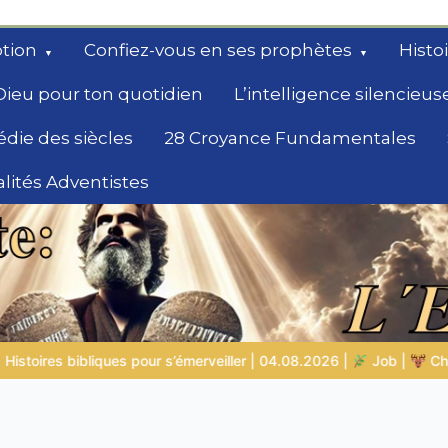
tion
Confiez-vous en ses prophètes
Histo
Dieu pour ton quotidien
L’intelligence silencieus
édie des siècles
28 Croyance Fundamentales
lités Adventistes
rchent un
4.08.2026 |
Job |
Chap.39 – Dieu montre à Job les animaux sa