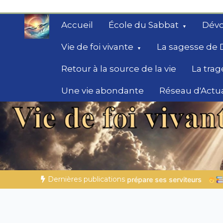
Aller
au
Accueil
École du Sabbat
Dévo
contenu
Vie de foi vivante
La sagesse de 
Retour à la source de la vie
La trag
Une vie abondante
Réseau d'Actua
Secrets de la Bible
Des éclairages bibliques pour ceux qui che
chemin
Dernières publications
are ses serviteurs
Histoires bibliques pour s’émerveiller | 0