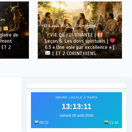
s
4 août 2026
14 minutes
oire de
VIE DE FOI VIVANTE |
ment
Leçon 6. Les dons spirituels |
T 2
6.3 « Une voie par excellence » |
1 ET 2 CORINTHIENS
HEURE LOCALE À PARIS
13:13:13
samedi 08 août 2026
06:32
21:18