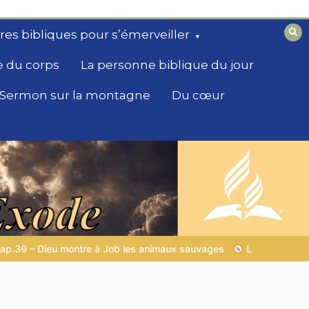
ires bibliques pour s’émerveiller
e du corps
La personne biblique du jour
Sermon sur la montagne
Du cœur
uvages
LA SAGESSE DE DIEU POUR TON QUOTIDIEN |
Thème 