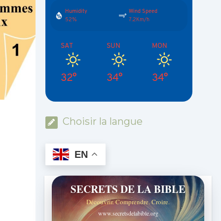
Humidity
Wind Speed
52%
7.2Km/h
SAT
SUN
MON
32°
34°
34°
Choisir la langue
EN
SECRETS DE LA BIBLE
Découvrir. Comprendre. Croire.
www.secretsdelabible.org