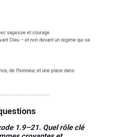
avec sagesse et courage.
vant Dieu – et non devant un régime qui se
ce, de l’honneur, et une place dans
………………………………………….
questions
xode 1.9–21. Quel rôle clé
emmes croyantes et