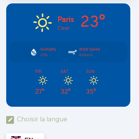
23°
Paris
Clear
Humidity
Wind Speed
25%
8.6Km/h
FRI
SAT
SUN
27°
32°
35°
Choisir la langue