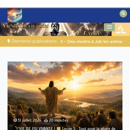
Aller
au
contenu
Des éclairages bibliques pour ceux qui
Secrets de la Bible
cherchent un chemin
Dernières publications
s animaux sauvages
LA SAGESSE DE DIEU POUR TON QUOTIDI
30 juillet 2026
15 minutes
VIE DE FOI VIVANTE |
Leçon 5 : Tout pour la gloire de