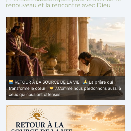
renouveau et la rencontre avec Dieu
à
RETOUR À LA SOURCE DE LA VIE |
La prière qui
t
transforme le cœur |
6.Et pardonne-nous nos offenses
p