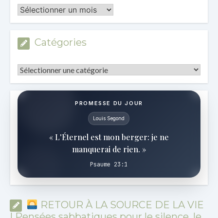
Les
Archives
Catégories
Catégories
PROMESSE DU JOUR
Louis Segond
« L'Éternel est mon berger: je ne
manquerai de rien. »
Psaume 23:1
RETOUR À LA SOURCE DE LA VIE
| Pensées sabbatiques pour le silence, le