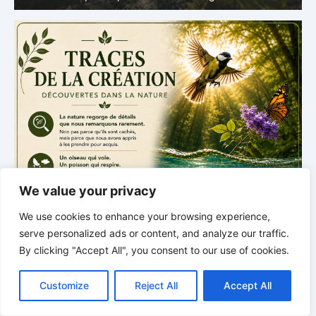
We value your privacy
We use cookies to enhance your browsing experience,
serve personalized ads or content, and analyze our traffic.
By clicking "Accept All", you consent to our use of cookies.
C
F
P
W
T
R
M
T
T
V
o
a
i
h
u
e
e
e
w
i
Customize
Reject All
Accept All
p
c
n
a
m
d
s
l
i
b
r
P
y
e
t
t
b
d
s
e
t
e
a
L
b
e
s
l
i
e
g
t
r
.