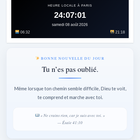
HEURE LOCALE À PARIS
24:07:03
samedi 08 août 2026
06:32
21:18
BONNE NOUVELLE DU JOUR
Tu n’es pas oublié.
Même lorsque ton chemin semble difficile, Dieu te voit,
te comprend et marche avec toi.
« Ne crains rien, car je suis avec toi. »
— Ésaïe 41:10