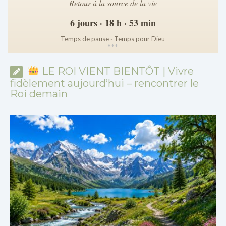
Retour à la source de la vie
6 jours · 18 h · 53 min
Temps de pause · Temps pour Dieu
*
*
*
LE ROI VIENT BIENTÔT | Vivre
fidèlement aujourd’hui – rencontrer le
Roi demain