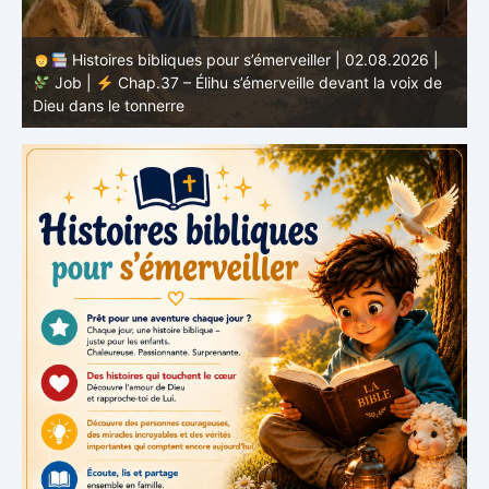
Histoires bibliques pour s’émerveiller | 02.08.2026 |
Job |
Chap.37 – Élihu s’émerveille devant la voix de
te
Dieu dans le tonnerre
g