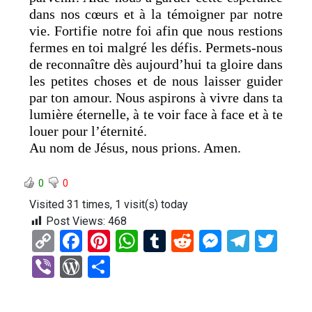
dans nos cœurs et à la témoigner par notre
vie. Fortifie notre foi afin que nous restions
fermes en toi malgré les défis. Permets-nous
de reconnaître dès aujourd’hui ta gloire dans
les petites choses et de nous laisser guider
par ton amour. Nous aspirons à vivre dans ta
lumière éternelle, à te voir face à face et à te
louer pour l’éternité.
Au nom de Jésus, nous prions. Amen.
0
0
Visited 31 times, 1 visit(s) today
Post Views:
468
C
F
Pi
W
T
R
M
T
T
o
a
nt
h
u
e
es
el
wi
Vi
W
P
py
ce
er
at
m
d
se
e
tt
b
or
ar
Li
b
es
s
bl
di
n
gr
er
er
d
ta