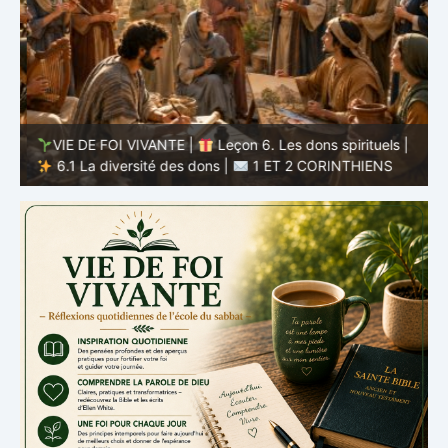
VIE DE FOI VIVANTE |
Leçon 6. Les dons spirituels |
6.1 La diversité des dons |
1 ET 2 CORINTHIENS
D