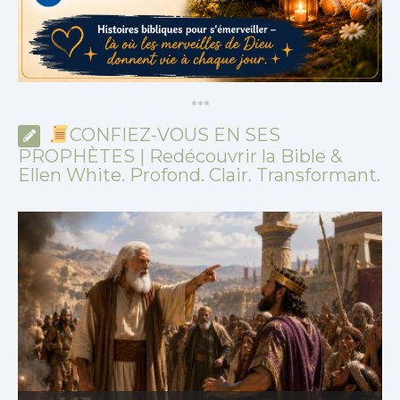
*
*
*
CONFIEZ-VOUS EN SES
PROPHÈTES | Redécouvrir la Bible &
Ellen White. Profond. Clair. Transformant.