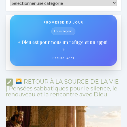
Catégories
PROMESSE DU JOUR
Louis Segond
« Dieu est pour nous un refuge et un appui.
»
Psaume 46:1
RETOUR À LA SOURCE DE LA VIE
| Pensées sabbatiques pour le silence, le
renouveau et la rencontre avec Dieu