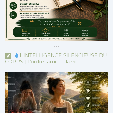
*
*
*
L’INTELLIGENCE SILENCIEUSE DU
CORPS | L’ordre ramène la vie