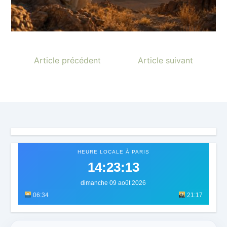
Article précédent
Article suivant
HEURE LOCALE À PARIS
14:23:16
dimanche 09 août 2026
06:34
21:17