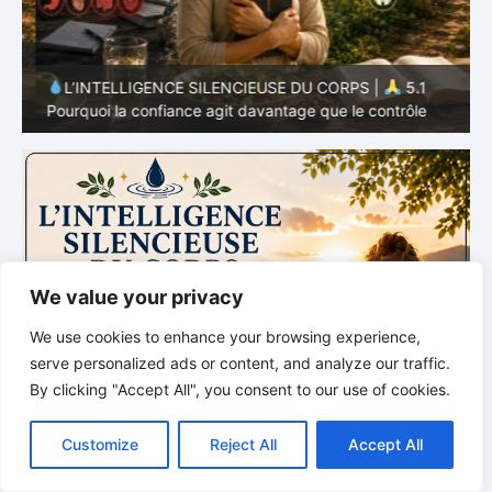
L’INTELLIGENCE SILENCIEUSE DU CORPS |
5.1
Pourquoi la confiance agit davantage que le contrôle
P
We value your privacy
We use cookies to enhance your browsing experience,
serve personalized ads or content, and analyze our traffic.
By clicking "Accept All", you consent to our use of cookies.
C
F
P
W
T
R
M
T
T
V
o
a
i
h
u
e
e
e
w
i
Customize
Reject All
Accept All
p
c
n
a
m
d
s
l
i
b
r
P
y
e
t
t
b
d
s
e
t
e
a
L
b
e
s
l
i
e
g
t
r