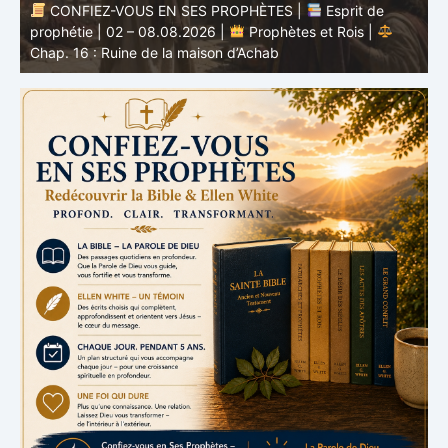
CONFIEZ-VOUS EN SES PROPHÈTES |
Esprit de
nd
prophétie | 02 – 08.08.2026 |
Prophètes et Rois |
b
Chap. 16 : Ruine de la maison d’Achab
v