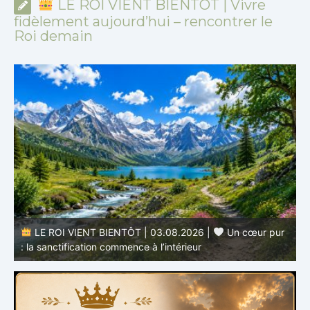
LE ROI VIENT BIENTÔT | Vivre
fidèlement aujourd’hui – rencontrer le
Roi demain
LE ROI VIENT BIENTÔT | 03.08.2026 |
Un cœur pur
: la sanctification commence à l’intérieur
s