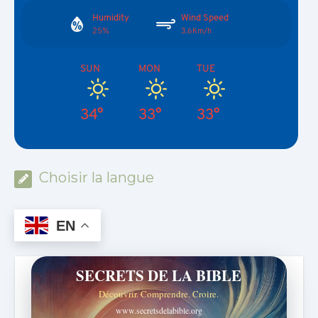
Humidity
Wind Speed
25%
3.6Km/h
SUN
MON
TUE
34°
33°
33°
Choisir la langue
EN
SECRETS DE LA BIBLE
Découvrir. Comprendre. Croire.
www.secretsdelabible.org