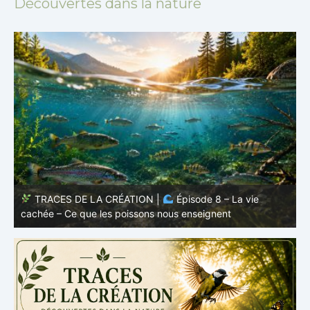
Découvertes dans la nature
TRACES DE LA CRÉATION |
Épisode 8 – La vie
cachée – Ce que les poissons nous enseignent
–