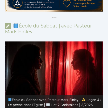
*
*
*
École du Sabbat | avec Pasteur
Mark Finley
 :
École du Sabbat avec Pasteur Mark Finley |
Leçon 4 :
6
Le péché dans l’Église |
1 et 2 Corinthiens | 3/2026
L