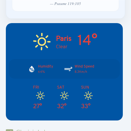
— Psaume 119:105
14°
Paris
Clear
Humidity
Wind Speed
64%
8.3Km/h
FRI
SAT
SUN
27°
32°
33°