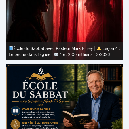
 :
École du Sabbat avec Pasteur Mark Finley |
Leçon 3 :
L’unité en Christ |
1 et 2 Corinthiens | 3/2026
L