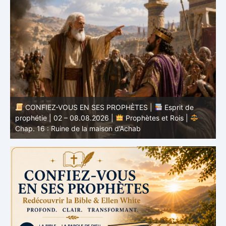
CONFIEZ-VOUS EN SES PROPHÈTES |
Étude
biblique | 02.08.2026 |
Job |
Chap.37 – Devant la
b
voix de Dieu
e