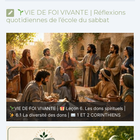
VIE DE FOI VIVANTE | Réflexions
quotidiennes de l’école du sabbat
VIE DE FOI VIVANTE |
Leçon 5 : Tout pour la gloire de
Dieu |
5.6 Résumé |
1 ET 2 CORINTHIENS
D