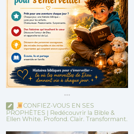
*
*
*
CONFIEZ-VOUS EN SES
PROPHÈTES | Redécouvrir la Bible &
Ellen White. Profond. Clair. Transformant.