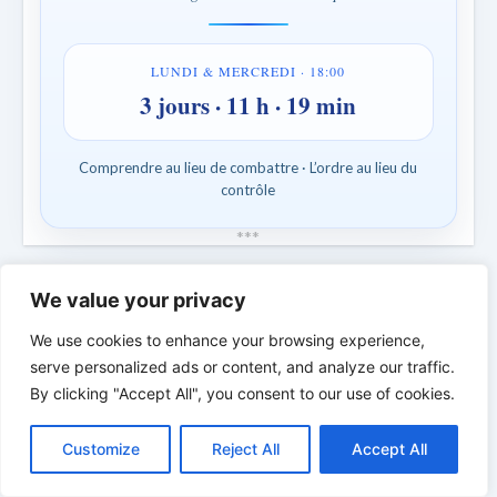
LUNDI & MERCREDI · 18:00
3 jours · 11 h · 19 min
Comprendre au lieu de combattre · L’ordre au lieu du
contrôle
*
*
*
LA PERSONNE BIBLIQUE DU
We value your privacy
JOUR | Des personnes réelles. Des luttes
réelles. Une foi réelle.
We use cookies to enhance your browsing experience,
serve personalized ads or content, and analyze our traffic.
By clicking "Accept All", you consent to our use of cookies.
C
F
P
W
T
R
M
T
T
V
o
a
i
h
u
e
e
e
w
i
Customize
Reject All
Accept All
p
c
n
a
m
d
s
l
i
b
r
P
y
e
t
t
b
d
s
e
t
e
a
L
b
e
s
l
i
e
g
t
r