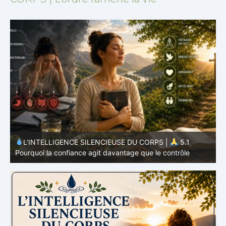
L’INTELLIGENCE SILENCIEUSE DU CORPS |
4.7
P
Pourquoi l’alimentation n’est qu’une partie du système
v