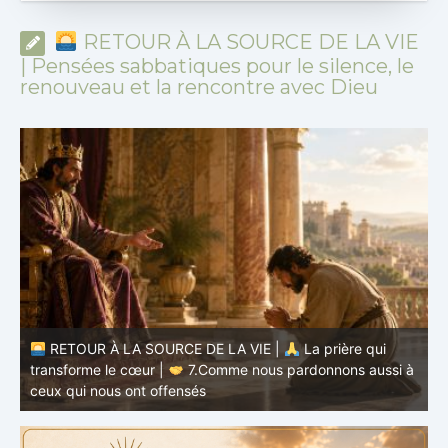
RETOUR À LA SOURCE DE LA VIE
| Pensées sabbatiques pour le silence, le
renouveau et la rencontre avec Dieu
à
RETOUR À LA SOURCE DE LA VIE |
La prière qui
t
transforme le cœur |
6.Et pardonne-nous nos offenses
p