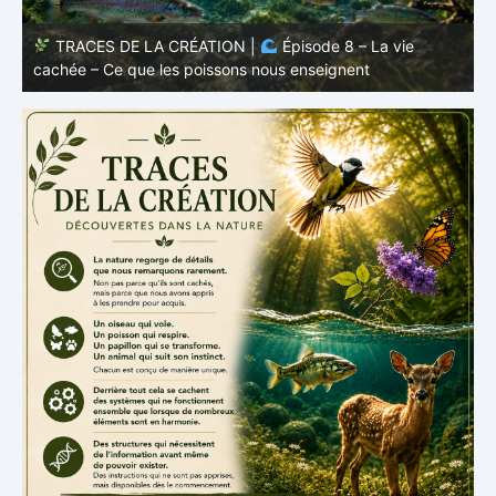
TRACES DE LA CRÉATION |
Épisode 7: La vie cachée
s
– Pourquoi les poissons restent des poissons
c