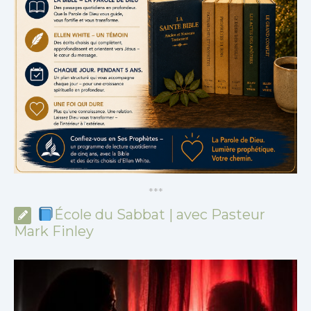
*
*
*
École du Sabbat | avec Pasteur
Mark Finley