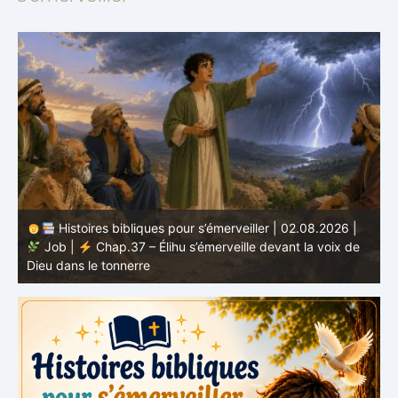
Histoires bibliques pour s’émerveiller | 01.08.2026 |
Job |
Chap.36 – Élihu continue de parler de la
J
grandeur de Dieu
d