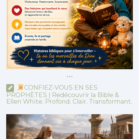
*
*
*
CONFIEZ-VOUS EN SES
PROPHÈTES | Redécouvrir la Bible &
Ellen White. Profond. Clair. Transformant.