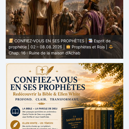
CONFIEZ-VOUS EN SES PROPHÈTES |
Étude
biblique | 02.08.2026 |
Job |
Chap.37 – Devant la
b
voix de Dieu
e