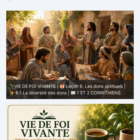
VIE DE FOI VIVANTE |
Leçon 5 : Tout pour la gloire de
Dieu |
5.6 Résumé |
1 ET 2 CORINTHIENS
D