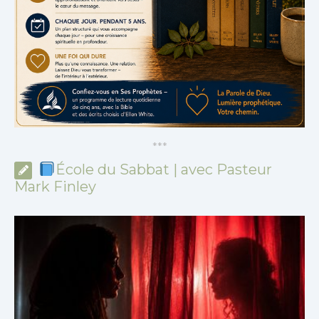
*
*
*
École du Sabbat | avec Pasteur
Mark Finley