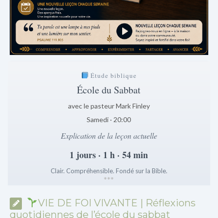
Étude biblique
École du Sabbat
avec le pasteur Mark Finley
Samedi · 20:00
Explication de la leçon actuelle
1 jours · 1 h · 54 min
Clair. Compréhensible. Fondé sur la Bible.
*
*
*
VIE DE FOI VIVANTE | Réflexions
quotidiennes de l’école du sabbat