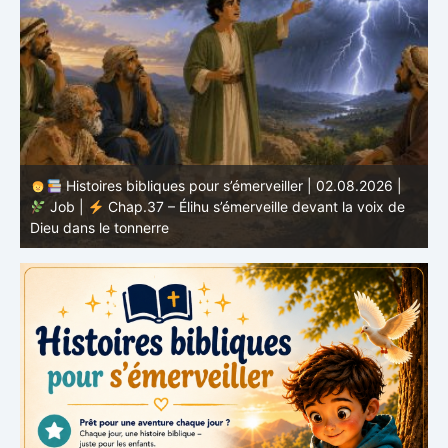
Histoires bibliques pour s’émerveiller | 01.08.2026 |
Job |
Chap.36 – Élihu continue de parler de la
J
grandeur de Dieu
d