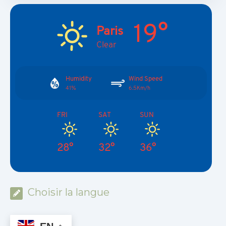
19°
Paris
Clear
Humidity
Wind Speed
41%
6.5Km/h
FRI
SAT
SUN
28°
32°
36°
Choisir la langue