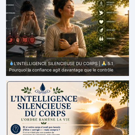
L’INTELLIGENCE SILENCIEUSE DU CORPS |
4.7
P
Pourquoi l’alimentation n’est qu’une partie du système
v