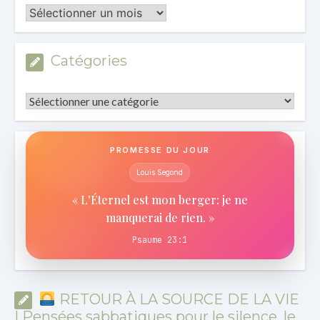
Les
Archives
Catégories
Catégories
PROMESSE DU JOUR
Louis Segond
« L'Éternel est mon berger: je ne
manquerai de rien. »
Psaume 23:1
RETOUR À LA SOURCE DE LA VIE
| Pensées sabbatiques pour le silence, le