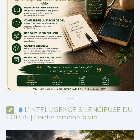
*
*
*
L’INTELLIGENCE SILENCIEUSE DU
CORPS | L’ordre ramène la vie