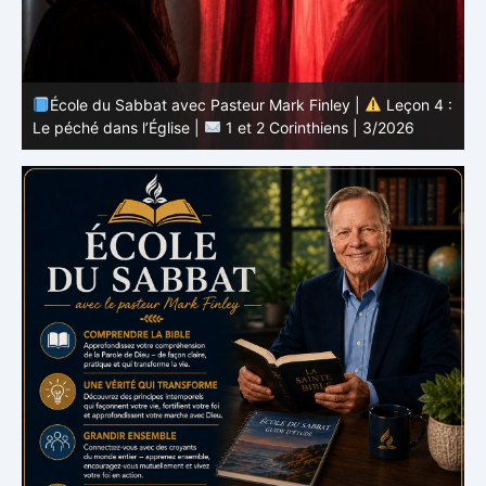
 :
École du Sabbat avec Pasteur Mark Finley |
Leçon 3 :
L’unité en Christ |
1 et 2 Corinthiens | 3/2026
L