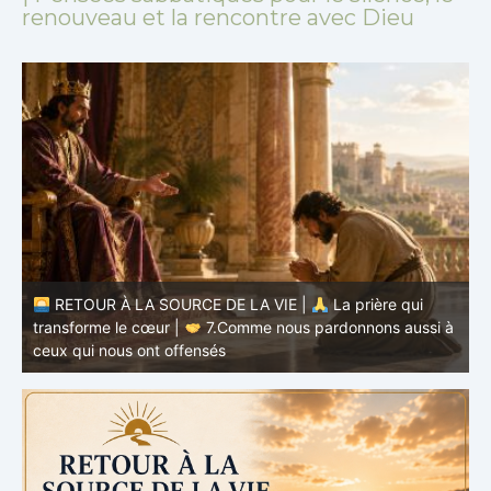
renouveau et la rencontre avec Dieu
à
RETOUR À LA SOURCE DE LA VIE |
La prière qui
t
transforme le cœur |
6.Et pardonne-nous nos offenses
p