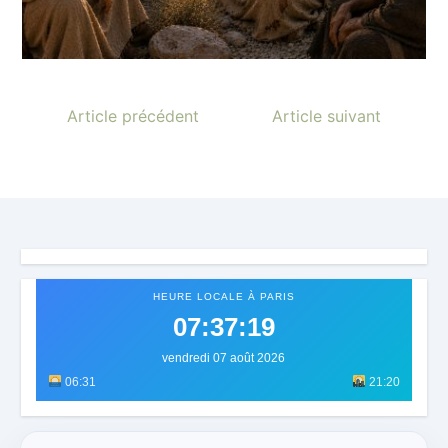
Article précédent
Article suivant
HEURE LOCALE À PARIS
07:37:22
vendredi 07 août 2026
06:31
21:20