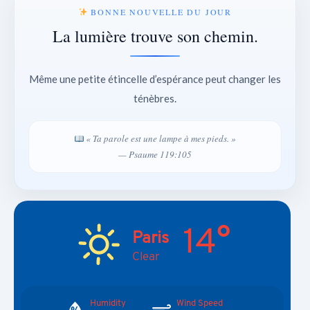
BONNE NOUVELLE DU JOUR
La lumière trouve son chemin.
Même une petite étincelle d’espérance peut changer les
ténèbres.
« Ta parole est une lampe à mes pieds. »
— Psaume 119:105
14°
Paris
Clear
Humidity
Wind Speed