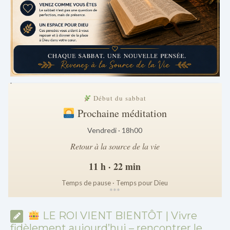
.
Début du sabbat
Prochaine méditation
Vendredi · 18h00
Retour à la source de la vie
11 h · 22 min
Temps de pause · Temps pour Dieu
*
*
*
LE ROI VIENT BIENTÔT | Vivre
fidèlement aujourd’hui – rencontrer le