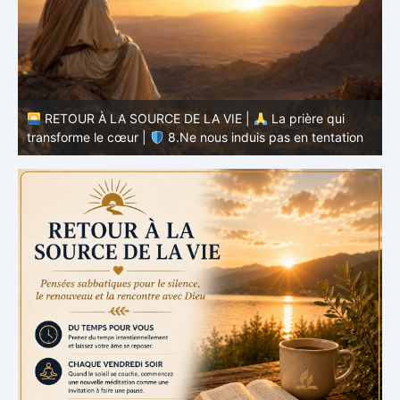
RETOUR À LA SOURCE DE LA VIE |
La prière qui
transforme le cœur |
7.Comme nous pardonnons aussi à
ceux qui nous ont offensés
t