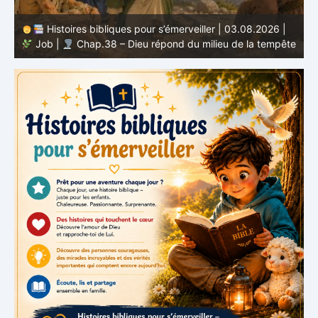
Histoires bibliques pour s’émerveiller | 02.08.2026 |
Job |
Chap.37 – Élihu s’émerveille devant la voix de
te
Dieu dans le tonnerre
g