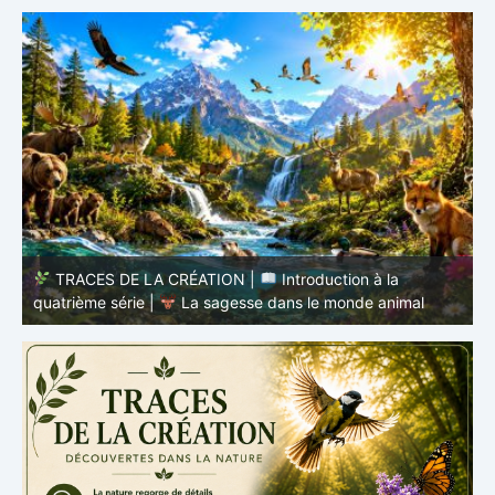
TRACES DE LA CRÉATION |
Épisode 8 – La vie
cachée – Ce que les poissons nous enseignent
–