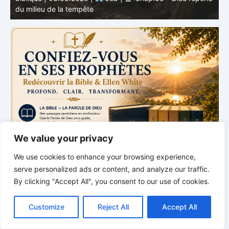
Chap. 16 : Ruine de la maison d’Achab
v
We value your privacy
We use cookies to enhance your browsing experience,
serve personalized ads or content, and analyze our traffic.
By clicking "Accept All", you consent to our use of cookies.
C
F
P
W
T
R
M
T
T
V
o
a
i
h
u
e
e
e
w
i
Customize
Reject All
Accept All
p
c
n
a
m
d
s
l
i
b
r
P
y
e
t
t
b
d
s
e
t
e
a
L
b
e
s
l
i
e
g
t
r