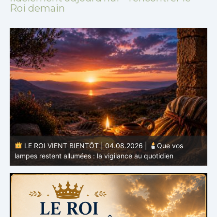
Roi demain
LE ROI VIENT BIENTÔT | 03.08.2026 |
Un cœur pur
: la sanctification commence à l’intérieur
s