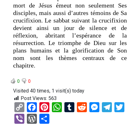
mort de Jésus émeut non seulement Ses
disciples, mais aussi d’autres témoins de Sa
crucifixion. Le sabbat suivant la crucifixion
devient ainsi un jour de silence et de
réflexion, abritant l’espérance de la
résurrection. Le triomphe de Dieu sur les
plans humains et la glorification de Son
nom sont les thèmes centraux de ce
chapitre.
0
0
Visited 40 times, 1 visit(s) today
Post Views:
563
C
F
Pi
W
T
R
M
T
T
o
a
nt
h
u
e
es
el
wi
Vi
W
P
py
ce
er
at
m
d
se
e
tt
b
or
ar
Li
b
es
s
bl
di
n
gr
er
er
d
ta