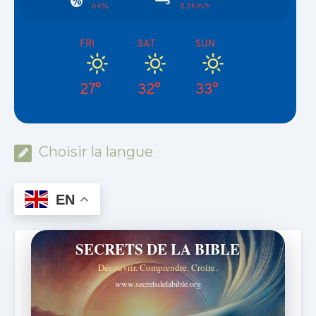
64%
8.3Km/h
FRI
SAT
SUN
27°
32°
33°
Choisir la langue
EN
SECRETS DE LA BIBLE
Découvrir. Comprendre. Croire.
www.secretsdelabible.org