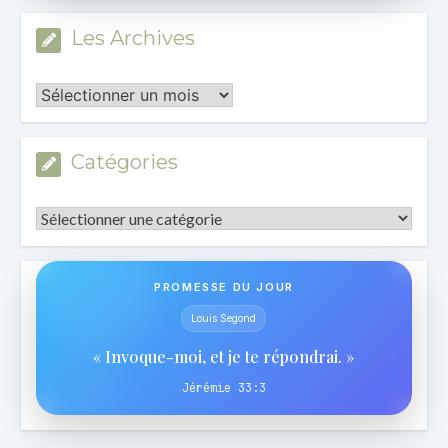
Les Archives
Les
Archives
Catégories
Catégories
PROMESSE DU JOUR
Louis Segond
« Invoque-moi, et je te répondrai. »
Jérémie 33:3