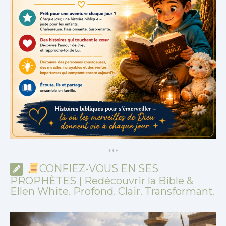
*
*
*
CONFIEZ-VOUS EN SES
PROPHÈTES | Redécouvrir la Bible &
Ellen White. Profond. Clair. Transformant.