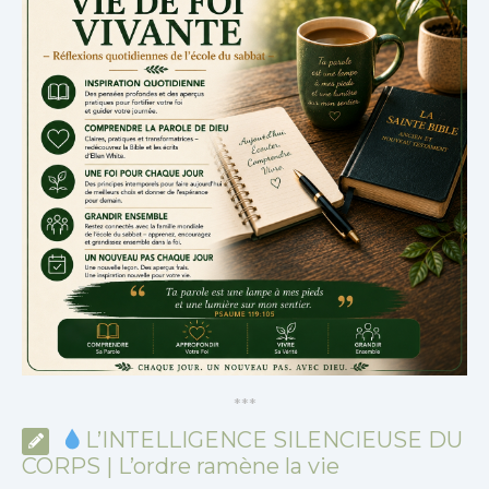
*
*
*
L’INTELLIGENCE SILENCIEUSE DU
CORPS | L’ordre ramène la vie