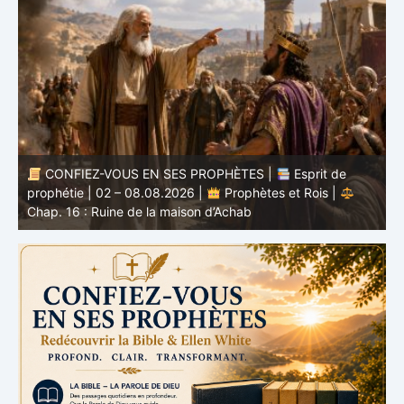
CONFIEZ-VOUS EN SES PROPHÈTES |
Étude
biblique | 02.08.2026 |
Job |
Chap.37 – Devant la
b
voix de Dieu
e