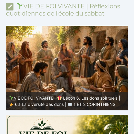
VIE DE FOI VIVANTE | Réflexions
quotidiennes de l’école du sabbat
VIE DE FOI VIVANTE |
Leçon 5 : Tout pour la gloire de
Dieu |
5.6 Résumé |
1 ET 2 CORINTHIENS
D