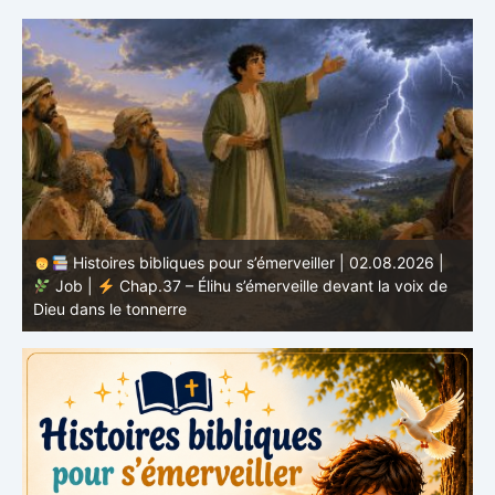
Histoires bibliques pour s’émerveiller | 01.08.2026 |
Job |
Chap.36 – Élihu continue de parler de la
J
grandeur de Dieu
d