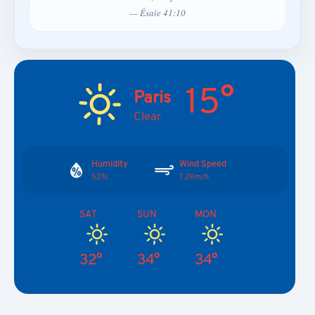
— Ésaïe 41:10
15°
Paris
Clear
Humidity
Wind Speed
52%
7.2Km/h
SAT
SUN
MON
32°
34°
34°