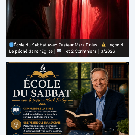
 :
École du Sabbat avec Pasteur Mark Finley |
Leçon 3 :
L’unité en Christ |
1 et 2 Corinthiens | 3/2026
L