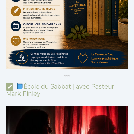
*
*
*
École du Sabbat | avec Pasteur
Mark Finley