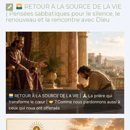
RETOUR À LA SOURCE DE LA VIE
| Pensées sabbatiques pour le silence, le
renouveau et la rencontre avec Dieu
à
RETOUR À LA SOURCE DE LA VIE |
La prière qui
t
transforme le cœur |
6.Et pardonne-nous nos offenses
p