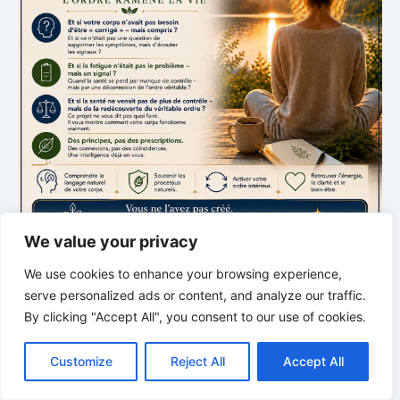
We value your privacy
We use cookies to enhance your browsing experience,
L’INTELLIGENCE SILENCIEUSE DU CORPS
serve personalized ads or content, and analyze our traffic.
By clicking "Accept All", you consent to our use of cookies.
L’ordre redonne la vie
C
F
P
W
T
R
M
T
T
V
o
a
i
h
u
e
e
e
w
i
Un nouvel épisode sur le rythme, l’ordre et
Customize
Reject All
Accept All
p
c
n
a
m
d
s
l
i
b
r
P
l’intelligence cachée du corps.
y
e
t
t
b
d
s
e
t
e
a
L
b
e
s
l
i
e
g
t
r