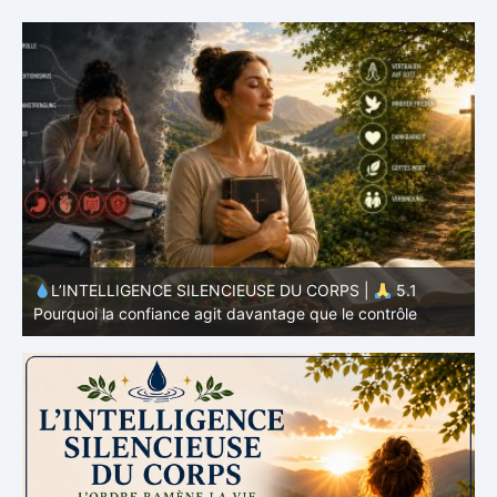
L’INTELLIGENCE SILENCIEUSE DU CORPS |
4.7
P
Pourquoi l’alimentation n’est qu’une partie du système
v