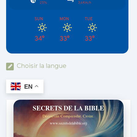
25%
3.6Km/h
SUN
MON
TUE
34°
33°
33°
Choisir la langue
EN
SECRETS DE LA BIBLE
Découvrir. Comprendre. Croire.
www.secretsdelabible.org