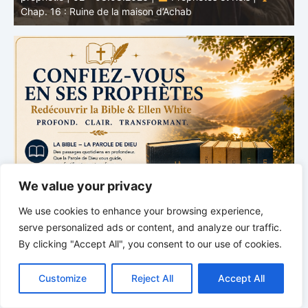
voix de Dieu
e
We value your privacy
We use cookies to enhance your browsing experience,
serve personalized ads or content, and analyze our traffic.
By clicking "Accept All", you consent to our use of cookies.
C
F
P
W
T
R
M
T
T
V
o
a
i
h
u
e
e
e
w
i
Customize
Reject All
Accept All
p
c
n
a
m
d
s
l
i
b
r
P
y
e
t
t
b
d
s
e
t
e
a
L
b
e
s
l
i
e
g
t
r