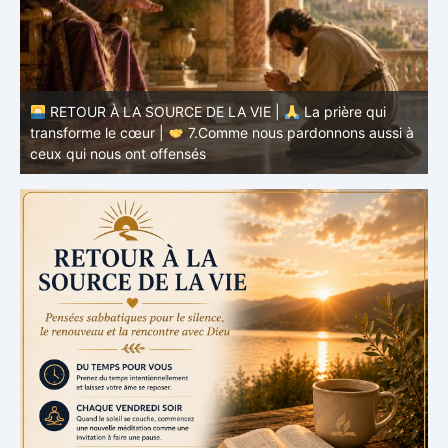
à
RETOUR À LA SOURCE DE LA VIE |
La prière qui
t
transforme le cœur |
6.Et pardonne-nous nos offenses
p