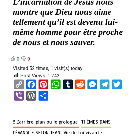
L’incarnation de Jésus nous
montre que Dieu nous aime
tellement qu’il est devenu lui-
même homme pour être proche
de nous et nous sauver.
0
0
Visited 52 times, 1 visit(s) today
Post Views:
1 242
C
F
Pi
W
T
R
M
T
T
o
a
nt
h
u
e
es
el
wi
Vi
W
P
py
ce
er
at
m
d
se
e
tt
b
or
ar
Li
b
es
s
bl
di
n
gr
er
er
d
ta
n
o
t
A
r
t
g
a
3.L’arrière-plan ou le prologue
THÉMES DANS
Pr
g
k
o
p
er
m
es
er
L'ÉVANGILE SELON JEAN
Vie de foi vivante