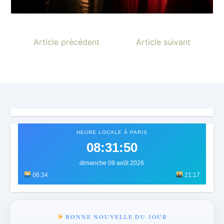
Article précédent
Article suivant
HEURE LOCALE À PARIS
08:31:53
dimanche 09 août 2026
06:34
21:17
BONNE NOUVELLE DU JOUR