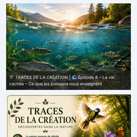
TRACES DE LA CRÉATION |
Épisode 7: La vie cachée
s
– Pourquoi les poissons restent des poissons
c