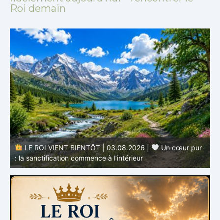
Roi demain
r
LE ROI VIENT BIENTÔT | 02.08.2026 |
Devenir
semblable au Christ : Une transformation de l’intérieur
q