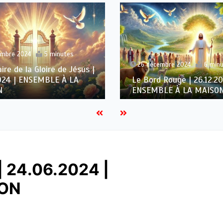
embre 2024
5 minutes
26 décembre 2024
6 min
ire de la Gloire de Jésus |
2024 | ENSEMBLE À LA
Le Bord Rouge | 26.12.20
N
ENSEMBLE À LA MAISO
 | 24.06.2024 |
SON