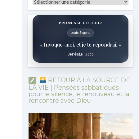
Catégories
PROMESSE DU JOUR
Louis Segond
« Invoque-moi, et je te répondrai. »
Jérémie 33:3
RETOUR À LA SOURCE DE
LA VIE | Pensées sabbatiques
pour le silence, le renouveau et la
rencontre avec Dieu