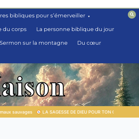
ires bibliques pour s’émerveiller
e du corps
La personne biblique du jour
Sermon sur la montagne
Du cœur
UOTIDIEN |
Thème 1 : La crainte du Seigneur |
1.7 La récompens