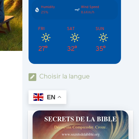
Humidity
Wind Speed
25%
8.6Km/h
FRI
SAT
SUN
27°
32°
35°
Choisir la langue
EN
SECRETS DE LA BIBLE
Découvrir. Comprendre. Croire.
www.secretsdelabible.org