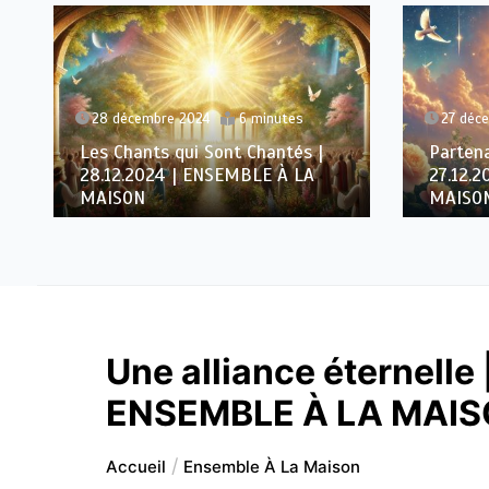
28 décembre 2024
6 minutes
27 déc
Les Chants qui Sont Chantés |
Partena
28.12.2024 | ENSEMBLE À LA
27.12.
MAISON
MAISO
Une alliance éternelle
ENSEMBLE À LA MAI
Accueil
Ensemble À La Maison