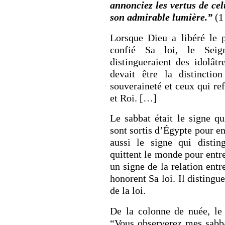
annonciez les vertus de cel
son admirable lumière.”
(1 
Lorsque Dieu a libéré le p
confié Sa loi, le Seig
distingueraient des idolât
devait être la distinctio
souveraineté et ceux qui r
et Roi. […]
Le sabbat était le signe qui
sont sortis d’Égypte pour en
aussi le signe qui distin
quittent le monde pour entre
un signe de la relation entr
honorent Sa loi. Il distingu
de la loi.
De la colonne de nuée, le 
“Vous observerez mes sabba