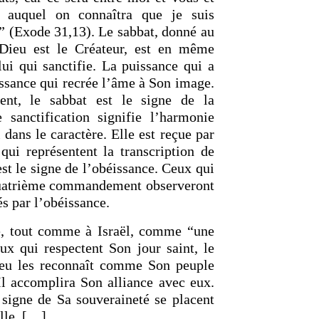
 auquel on connaîtra que je suis
e” (Exode 31,13). Le sabbat, donné au
ieu est le Créateur, est en même
RETOUR À LA SOURCE DE LA VI
OURCE DE LA VIE |
La
prière qui transforme le cœur |
7
lui qui sanctifie. La puissance qui a
rme le cœur |
8.Ne nous
nous pardonnons aussi à ceux qui n
issance qui recrée l’âme à Son image.
tion
offensés
ent, le sabbat est le signe de la
e sanctification signifie l’harmonie
dans le caractère. Elle est reçue par
qui représentent la transcription de
est le signe de l’obéissance. Ceux qui
 quatrième commandement observeront
iés par l’obéissance.
é, tout comme à Israël, comme “une
eux qui respectent Son jour saint, le
ieu les reconnaît comme Son peuple
’Il accomplira Son alliance avec eux.
 signe de Sa souveraineté se placent
elle. […]