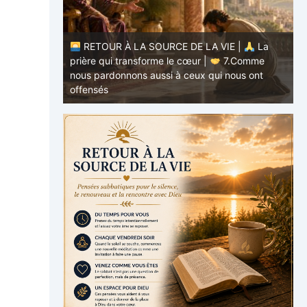
E |
La
.Comme
RETOUR À LA SOURCE DE LA VIE |
La
ous ont
prière qui transforme le cœur |
6.Et
p
pardonne-nous nos offenses
a