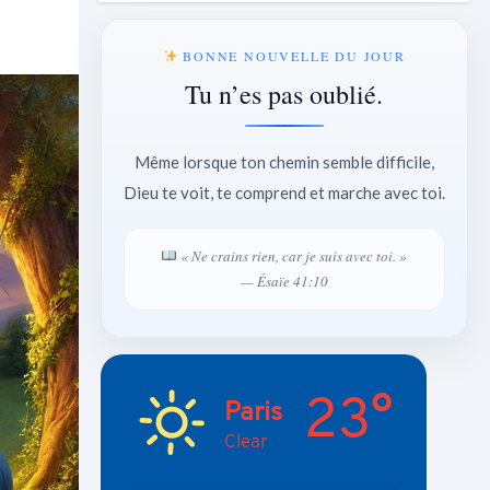
BONNE NOUVELLE DU JOUR
Tu n’es pas oublié.
Même lorsque ton chemin semble difficile,
Dieu te voit, te comprend et marche avec toi.
« Ne crains rien, car je suis avec toi. »
— Ésaïe 41:10
23°
Paris
Clear