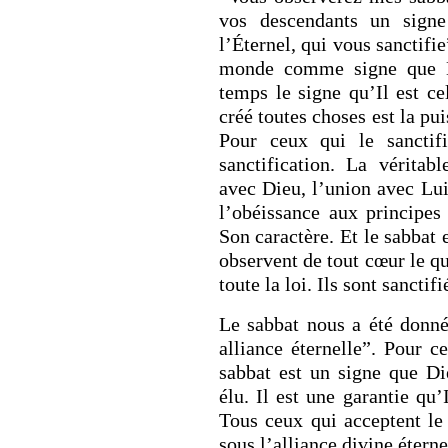
vos descendants un signe
l’Éternel, qui vous sanctifi
monde comme signe que D
RETOUR À LA SOURCE DE LA VIE |
La
RETOUR À LA S
temps le signe qu’Il est ce
ière qui transforme le cœur |
9. Délivre-
prière qui transfo
créé toutes choses est la pu
ous du mal
induis pas en tenta
Pour ceux qui le sanctifi
sanctification. La véritabl
avec Dieu, l’union avec Lui 
l’obéissance aux principes 
Son caractère. Et le sabbat 
observent de tout cœur le
toute la loi. Ils sont sanctif
Le sabbat nous a été donn
alliance éternelle”. Pour c
sabbat est un signe que D
élu. Il est une garantie qu
Tous ceux qui acceptent le
sous l’alliance divine étern