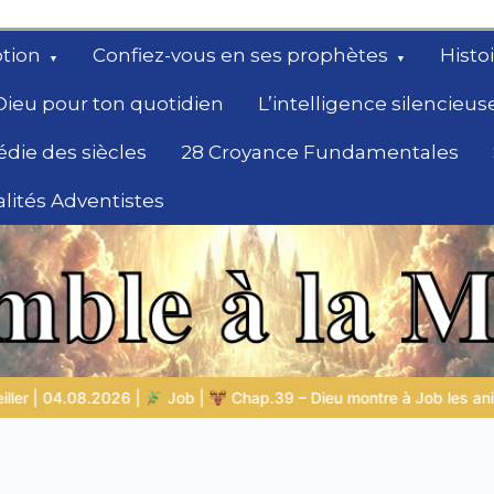
tion
Confiez-vous en ses prophètes
Histo
Dieu pour ton quotidien
L’intelligence silencieus
édie des siècles
28 Croyance Fundamentales
lités Adventistes
rchent un
 Job les animaux sauvages
LA SAGESSE DE DIEU POUR TON Q