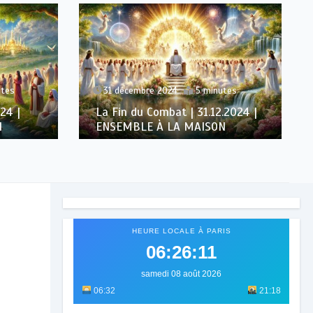
utes
31 décembre 2024
5 minutes
24 |
La Fin du Combat | 31.12.2024 |
N
ENSEMBLE À LA MAISON
HEURE LOCALE À PARIS
06:26:13
samedi 08 août 2026
06:32
21:18