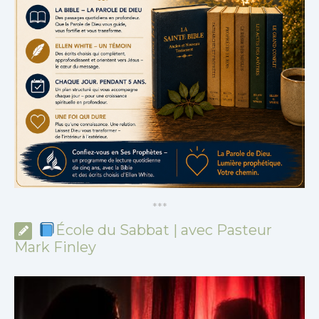
*
*
*
École du Sabbat | avec Pasteur
Mark Finley