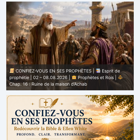
CONFIEZ-VOUS EN SES PROPHÈTES |
Esprit de
nd
prophétie | 02 – 08.08.2026 |
Prophètes et Rois |
b
Chap. 16 : Ruine de la maison d’Achab
v