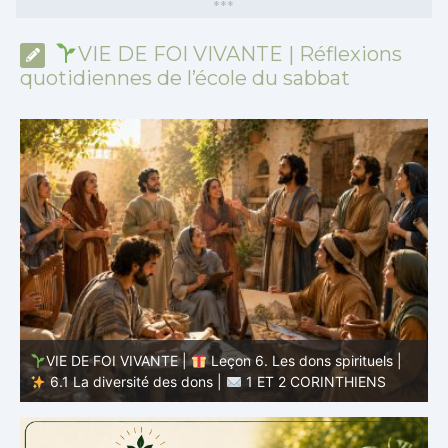
*
*
*
VIE DE FOI VIVANTE | Réflexions
quotidiennes de l’école du sabbat
VIE DE FOI VIVANTE |
Leçon 6. Les dons spirituels |
6.1 La diversité des dons |
1 ET 2 CORINTHIENS
D