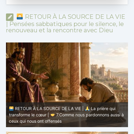
RETOUR À LA SOURCE DE LA VIE
| Pensées sabbatiques pour le silence, le
renouveau et la rencontre avec Dieu
RETOUR À LA SOURCE DE LA VIE |
La prière qui
transforme le cœur |
7.Comme nous pardonnons aussi à
ceux qui nous ont offensés
t