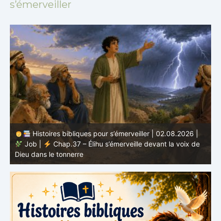
s’émerveiller
Histoires bibliques pour s’émerveiller | 02.08.2026 |
Job |
Chap.37 – Élihu s’émerveille devant la voix de
te
Dieu dans le tonnerre
g