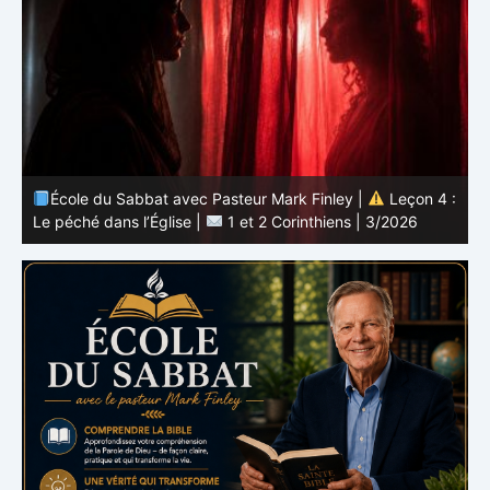
 :
École du Sabbat avec Pasteur Mark Finley |
Leçon 4 :
6
Le péché dans l’Église |
1 et 2 Corinthiens | 3/2026
L