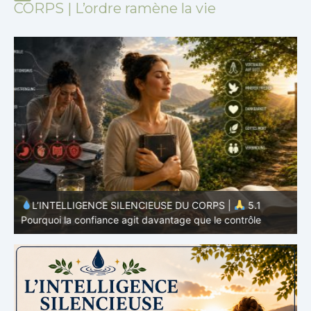
CORPS | L’ordre ramène la vie
L’INTELLIGENCE SILENCIEUSE DU CORPS |
5.1
Pourquoi la confiance agit davantage que le contrôle
P