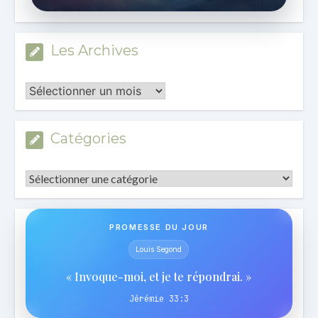
Les Archives
Les
Archives
Catégories
Catégories
PROMESSE DU JOUR
Louis Segond
« Invoque-moi, et je te répondrai. »
Jérémie 33:3