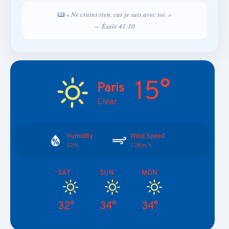
« Ne crains rien, car je suis avec toi. »
— Ésaïe 41:10
15°
Paris
Clear
Humidity
Wind Speed
52%
7.2Km/h
SAT
SUN
MON
32°
34°
34°