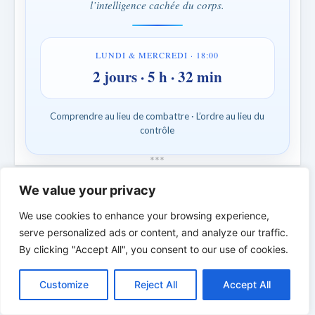
l’intelligence cachée du corps.
LUNDI & MERCREDI · 18:00
2 jours · 5 h · 32 min
Comprendre au lieu de combattre · L’ordre au lieu du
contrôle
*
*
*
We value your privacy
LA PERSONNE BIBLIQUE DU
JOUR | Des personnes réelles. Des luttes
We use cookies to enhance your browsing experience,
réelles. Une foi réelle.
serve personalized ads or content, and analyze our traffic.
By clicking "Accept All", you consent to our use of cookies.
C
F
P
W
T
R
M
T
T
V
o
a
i
h
u
e
e
e
w
i
Customize
Reject All
Accept All
p
c
n
a
m
d
s
l
i
b
r
P
y
e
t
t
b
d
s
e
t
e
a
L
b
e
s
l
i
e
g
t
r