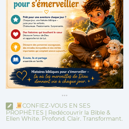
*
*
*
CONFIEZ-VOUS EN SES
PROPHÈTES | Redécouvrir la Bible &
Ellen White. Profond. Clair. Transformant.