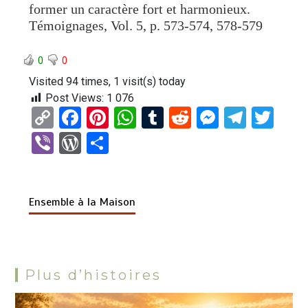
former un caractère fort et harmonieux.
Témoignages, Vol. 5, p. 573-574, 578-579
0
0
Visited 94 times, 1 visit(s) today
Post Views:
1 076
C
F
Pi
W
T
R
M
T
T
o
a
nt
h
u
e
es
el
wi
Vi
W
P
py
ce
er
at
m
d
se
e
tt
b
or
ar
Li
b
es
s
bl
di
n
gr
er
er
d
ta
n
o
t
A
r
t
g
a
Ensemble à la Maison
Pr
g
k
o
p
er
m
es
er
k
p
s
Plus d’histoires