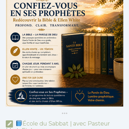
*
*
*
École du Sabbat | avec Pasteur