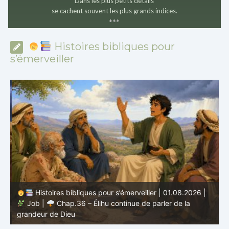
Dans les plus petits détails
se cachent souvent les plus grands indices.
*
*
*
Histoires bibliques pour
s’émerveiller
Histoires bibliques pour s’émerveiller | 01.08.2026 |
Job |
Chap.36 – Élihu continue de parler de la
J
grandeur de Dieu
d