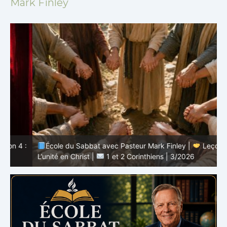
Mark Finley
 :
École du Sabbat avec Pasteur Mark Finley |
Leçon 3 :
L’unité en Christ |
1 et 2 Corinthiens | 3/2026
L