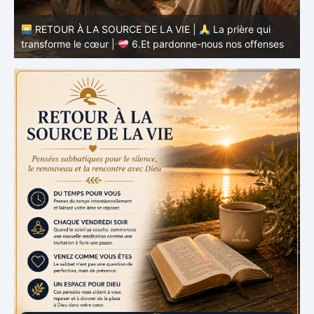
à
RETOUR À LA SOURCE DE LA VIE |
La prière qui
t
transforme le cœur |
6.Et pardonne-nous nos offenses
p