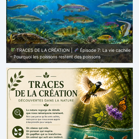
TRACES DE LA CRÉATION |
Épisode 7: La vie cachée
s
– Pourquoi les poissons restent des poissons
c