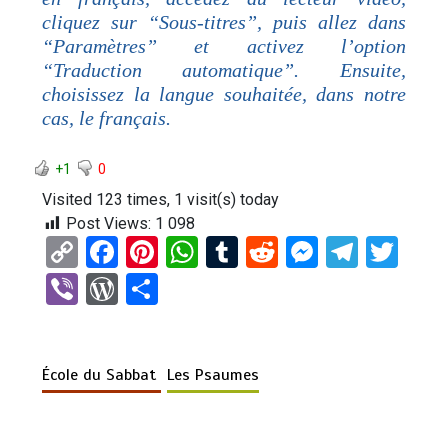
cliquez sur “Sous-titres”, puis allez dans
“Paramètres” et activez l’option
“Traduction automatique”. Ensuite,
choisissez la langue souhaitée, dans notre
cas, le français.
+1
0
Visited 123 times, 1 visit(s) today
Post Views:
1 098
C
F
Pi
W
T
R
M
T
T
o
a
nt
h
u
e
es
el
wi
Vi
W
P
py
ce
er
at
m
d
se
e
tt
b
or
ar
Li
b
es
s
bl
di
n
gr
er
er
d
ta
n
o
t
A
r
t
g
a
École du Sabbat
Les Psaumes
Pr
g
k
o
p
er
m
es
er
k
p