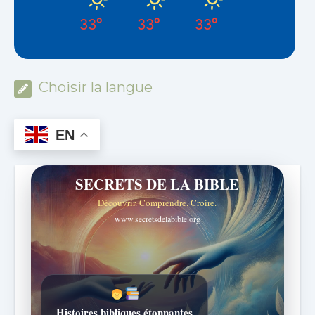
33°
33°
33°
Choisir la langue
EN
SECRETS DE LA BIBLE
Découvrir. Comprendre. Croire.
www.secretsdelabible.org
Histoires bibliques étonnantes