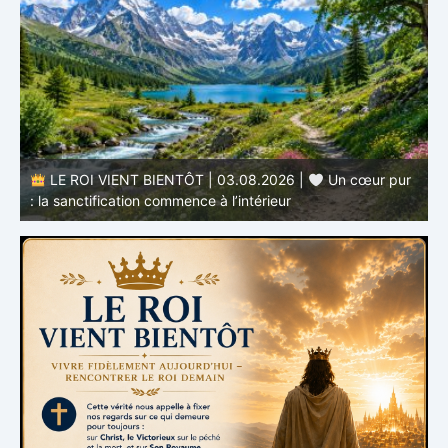
r
LE ROI VIENT BIENTÔT | 02.08.2026 |
Devenir
semblable au Christ : Une transformation de l’intérieur
q