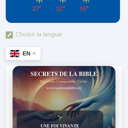
27°
32°
35°
Choisir la langue
EN
SECRETS DE LA BIBLE
Découvrir. Comprendre. Croire.
www.secretsdelabible.org
Histoires bibliques étonnantes