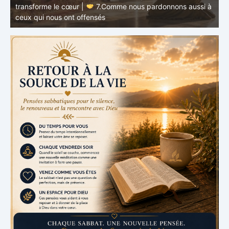
à
RETOUR À LA SOURCE DE LA VIE |
La prière qui
t
transforme le cœur |
6.Et pardonne-nous nos offenses
p