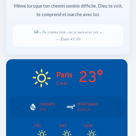
Même lorsque ton chemin semble difficile, Dieu te voit,
te comprend et marche avec toi.
« Ne crains rien, car je suis avec toi. »
— Ésaïe 41:10
23°
Paris
Clear
Humidity
Wind Speed
25%
8.6Km/h
FRI
SAT
SUN