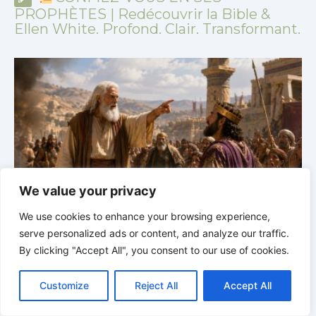
PROPHÈTES | Redécouvrir la Bible &
Ellen White. Profond. Clair. Transformant.
We value your privacy
CONFIEZ-VOUS EN SES PROPHÈTES |
Étude
We use cookies to enhance your browsing experience,
biblique | 02.08.2026 |
Job |
Chap.37 – Devant la
b
serve personalized ads or content, and analyze our traffic.
voix de Dieu
e
By clicking "Accept All", you consent to our use of cookies.
C
F
P
W
T
R
M
T
T
V
o
a
i
h
u
e
e
e
w
i
Customize
Reject All
Accept All
p
c
n
a
m
d
s
l
i
b
r
P
y
e
t
t
b
d
s
e
t
e
a
L
b
e
s
l
i
e
g
t
r