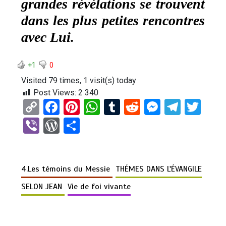
grandes révélations se trouvent
dans les plus petites rencontres
avec Lui.
+1
0
Visited 79 times, 1 visit(s) today
Post Views:
2 340
C
F
Pi
W
T
R
M
T
T
o
a
nt
h
u
e
es
el
wi
Vi
W
P
py
ce
er
at
m
d
se
e
tt
b
or
ar
Li
b
es
s
bl
di
n
gr
er
er
d
ta
n
o
t
A
r
t
g
a
4.Les témoins du Messie
THÉMES DANS L'ÉVANGILE
Pr
g
k
o
p
er
m
es
er
SELON JEAN
Vie de foi vivante
k
p
s