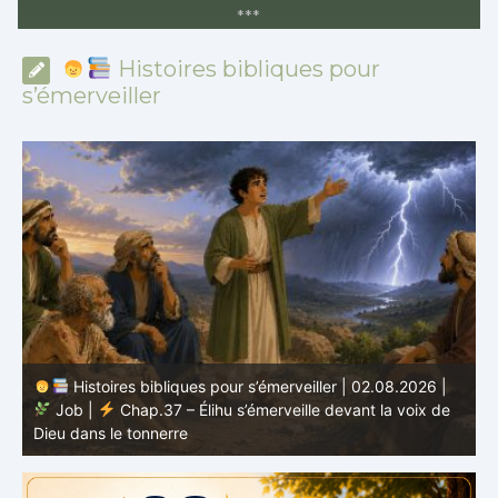
*
*
*
Histoires bibliques pour
s’émerveiller
Histoires bibliques pour s’émerveiller | 01.08.2026 |
Job |
Chap.36 – Élihu continue de parler de la
J
grandeur de Dieu
d