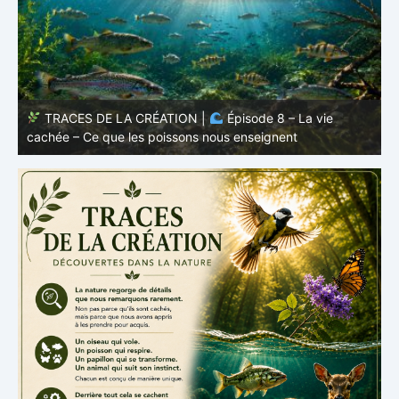
TRACES DE LA CRÉATION |
Épisode 7: La vie cachée
s
– Pourquoi les poissons restent des poissons
c