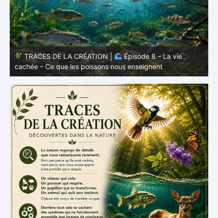
TRACES DE LA CRÉATION |
Épisode 7: La vie cachée
s
– Pourquoi les poissons restent des poissons
c