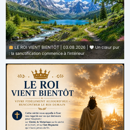
r
LE ROI VIENT BIENTÔT | 02.08.2026 |
Devenir
semblable au Christ : Une transformation de l’intérieur
q