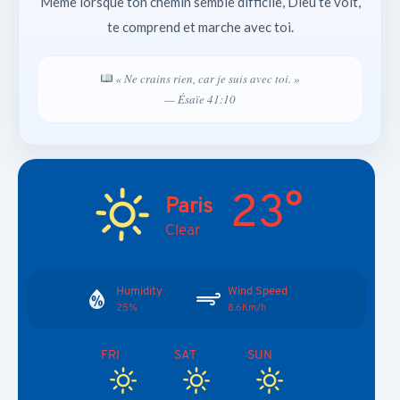
Même lorsque ton chemin semble difficile, Dieu te voit,
te comprend et marche avec toi.
« Ne crains rien, car je suis avec toi. »
— Ésaïe 41:10
23°
Paris
Clear
Humidity
Wind Speed
25%
8.6Km/h
FRI
SAT
SUN