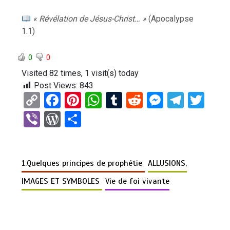
« Révélation de Jésus-Christ… »
(Apocalypse
1.1)
0
0
Visited 82 times, 1 visit(s) today
Post Views:
843
C
F
Pi
W
T
R
M
T
T
o
a
nt
h
u
e
es
el
wi
Vi
W
P
py
ce
er
at
m
d
se
e
tt
b
or
ar
Li
b
es
s
bl
di
n
gr
er
er
d
ta
n
o
t
A
r
t
g
a
1.Quelques principes de prophétie
ALLUSIONS,
Pr
g
k
o
p
er
m
es
er
IMAGES ET SYMBOLES
Vie de foi vivante
k
p
s