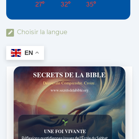
27°
32°
35°
Choisir la langue
EN
SECRETS DE LA BIBLE
Découvrir. Comprendre. Croire.
www.secretsdelabible.org
Histoires bibliques étonnantes
Histoires pour les enfants de 7 à 12 ans.