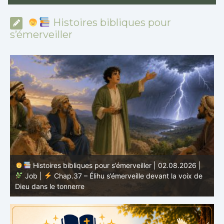
Histoires bibliques pour
s’émerveiller
Histoires bibliques pour s’émerveiller | 01.08.2026 |
Job |
Chap.36 – Élihu continue de parler de la
J
grandeur de Dieu
d