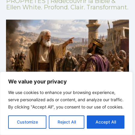
PROPHÈTES | Redécouvrir la Bible &
Ellen White. Profond. Clair. Transformant.
We value your privacy
CONFIEZ-VOUS EN SES PROPHÈTES |
Étude
We use cookies to enhance your browsing experience,
biblique | 02.08.2026 |
Job |
Chap.37 – Devant la
b
voix de Dieu
e
serve personalized ads or content, and analyze our traffic.
By clicking "Accept All", you consent to our use of cookies.
C
F
P
W
T
R
M
T
T
V
o
a
i
h
u
e
e
e
w
i
Customize
Reject All
Accept All
p
c
n
a
m
d
s
l
i
b
r
P
y
e
t
t
b
d
s
e
t
e
a
L
b
e
s
l
i
e
g
t
r