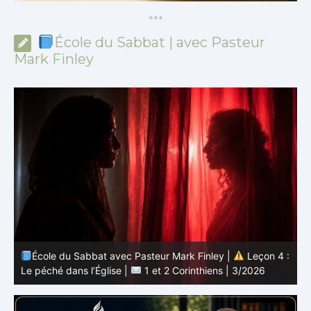
*
*
*
École du Sabbat | avec Pasteur
Mark Finley
 :
École du Sabbat avec Pasteur Mark Finley |
Leçon 3 :
L’unité en Christ |
1 et 2 Corinthiens | 3/2026
L