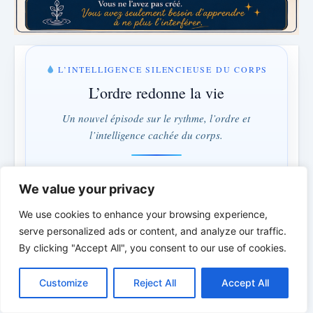
L’INTELLIGENCE SILENCIEUSE DU CORPS
L’ordre redonne la vie
Un nouvel épisode sur le rythme, l’ordre et
l’intelligence cachée du corps.
LUNDI & MERCREDI · 18:00
We value your privacy
2 jours · 7 h · 31 min
We use cookies to enhance your browsing experience,
serve personalized ads or content, and analyze our traffic.
Comprendre au lieu de combattre · L’ordre au lieu du
By clicking "Accept All", you consent to our use of cookies.
contrôle
C
F
P
W
T
R
M
T
T
V
o
a
i
h
u
e
e
e
w
i
Customize
Reject All
Accept All
p
c
n
a
m
d
s
l
i
b
r
*
*
*
P
y
e
t
t
b
d
s
e
t
e
a
L
b
e
s
l
i
e
g
t
r