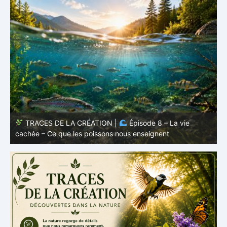
TRACES DE LA CRÉATION |
Épisode 7: La vie cachée
s
– Pourquoi les poissons restent des poissons
c