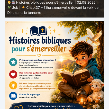
Histoires bibliques pour s’émerveiller | 01.08.2026 |
Job |
Chap.36 – Élihu continue de parler de la
J
grandeur de Dieu
d