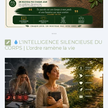
*
*
*
L’INTELLIGENCE SILENCIEUSE DU
CORPS | L’ordre ramène la vie