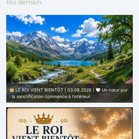
Roi demain
r
LE ROI VIENT BIENTÔT | 02.08.2026 |
Devenir
semblable au Christ : Une transformation de l’intérieur
q