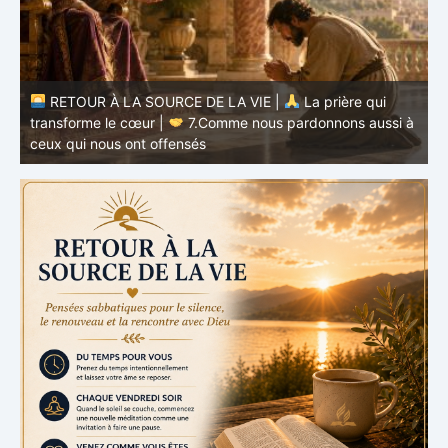
à
RETOUR À LA SOURCE DE LA VIE |
La prière qui
t
transforme le cœur |
6.Et pardonne-nous nos offenses
p