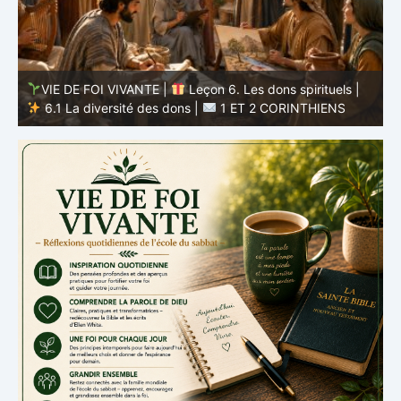
VIE DE FOI VIVANTE |
Leçon 5 : Tout pour la gloire de
Dieu |
5.6 Résumé |
1 ET 2 CORINTHIENS
D