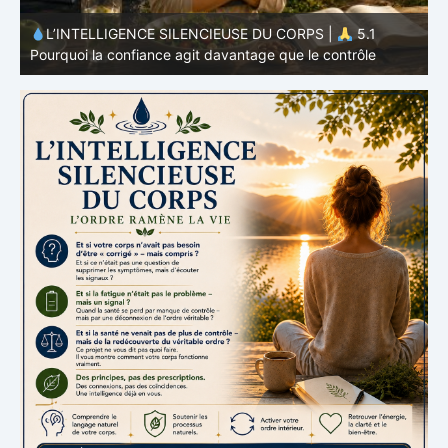
L’INTELLIGENCE SILENCIEUSE DU CORPS |
4.7
P
Pourquoi l’alimentation n’est qu’une partie du système
v