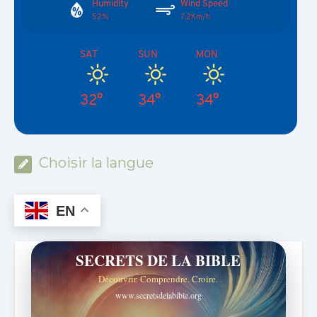
Humidity
Wind Speed
52%
7.2Km/h
SAT
SUN
MON
32°
34°
34°
Choisir la langue
EN
SECRETS DE LA BIBLE
Découvrir. Comprendre. Croire.
www.secretsdelabible.org