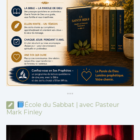
*
*
*
École du Sabbat | avec Pasteur
Mark Finley