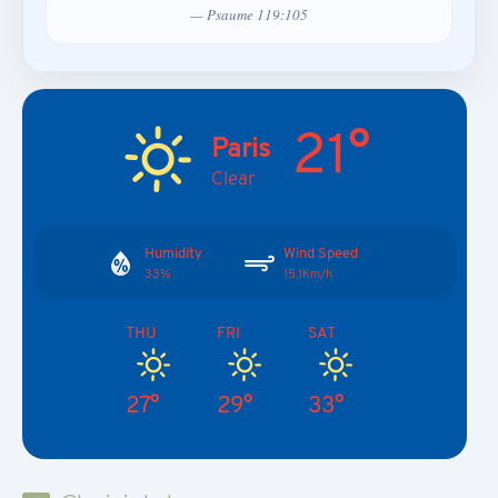
— Psaume 119:105
21°
Paris
Clear
Humidity
Wind Speed
33%
15.1Km/h
THU
FRI
SAT
27°
29°
33°