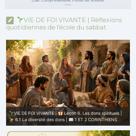
*
*
*
VIE DE FOI VIVANTE | Réflexions
quotidiennes de l’école du sabbat
VIE DE FOI VIVANTE |
Leçon 5 : Tout pour la gloire de
Dieu |
5.6 Résumé |
1 ET 2 CORINTHIENS
D