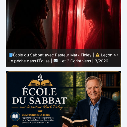
 :
École du Sabbat avec Pasteur Mark Finley |
Leçon 3 :
L’unité en Christ |
1 et 2 Corinthiens | 3/2026
L