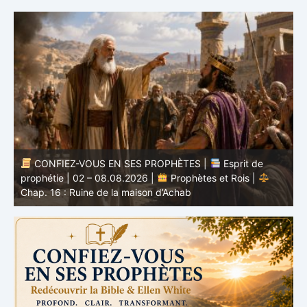
CONFIEZ-VOUS EN SES PROPHÈTES |
Étude
biblique | 02.08.2026 |
Job |
Chap.37 – Devant la
b
voix de Dieu
e