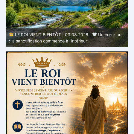
r
LE ROI VIENT BIENTÔT | 02.08.2026 |
Devenir
semblable au Christ : Une transformation de l’intérieur
q