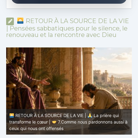
RETOUR À LA SOURCE DE LA VIE
| Pensées sabbatiques pour le silence, le
renouveau et la rencontre avec Dieu
à
RETOUR À LA SOURCE DE LA VIE |
La prière qui
t
transforme le cœur |
6.Et pardonne-nous nos offenses
p