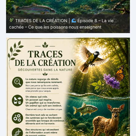
TRACES DE LA CRÉATION |
Épisode 7: La vie cachée
s
– Pourquoi les poissons restent des poissons
c