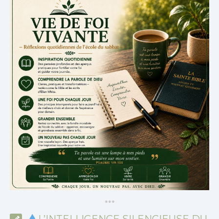
*
*
*