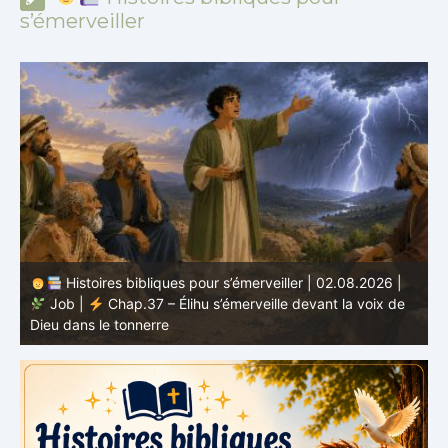
s’émerveiller
Histoires bibliques pour s’émerveiller | 01.08.2026 |
Job |
Chap.36 – Élihu continue de parler de la
J
grandeur de Dieu
d