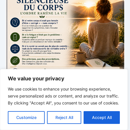
We value your privacy
We use cookies to enhance your browsing experience,
serve personalized ads or content, and analyze our traffic.
By clicking "Accept All", you consent to our use of cookies.
L’INTELLIGENCE SILENCIEUSE DU CORPS
C
F
P
W
T
R
M
T
T
V
o
a
i
h
u
e
e
e
w
i
L’ordre redonne la vie
Customize
Reject All
Accept All
p
c
n
a
m
d
s
l
i
b
r
P
y
e
t
t
b
d
s
e
t
e
a
L
b
e
s
l
i
e
g
t
r
Un nouvel épisode sur le rythme, l’ordre et