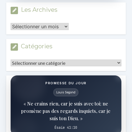
Les Archives
Les
Archives
Catégories
Catégories
PROMESSE DU JOUR
Louis Segond
« Ne crains rien, car je suis avec toi; ne
promène pas des regards inquiets, car je
suis ton Dieu. »
Ésaïe 41:10