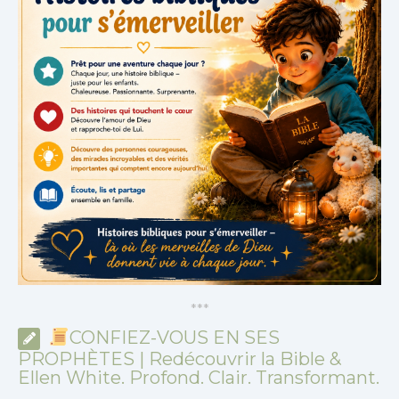
*
*
*
CONFIEZ-VOUS EN SES
PROPHÈTES | Redécouvrir la Bible &
Ellen White. Profond. Clair. Transformant.