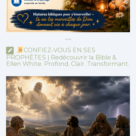
*
*
*
CONFIEZ-VOUS EN SES
PROPHÈTES | Redécouvrir la Bible &
Ellen White. Profond. Clair. Transformant.