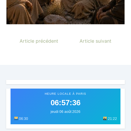
Article précédent
Article suivant
HEURE LOCALE À PARIS
06:57:39
jeudi 06 août 2026
06:30
21:22