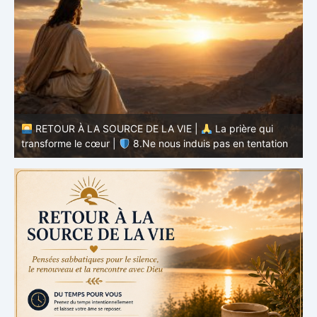
RETOUR À LA SOURCE DE LA VIE |
La prière qui
transforme le cœur |
7.Comme nous pardonnons aussi à
ceux qui nous ont offensés
t