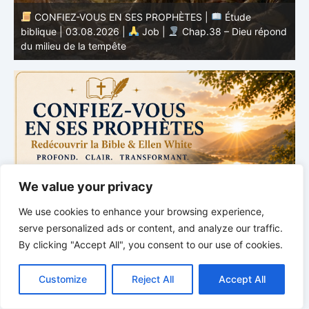
CONFIEZ-VOUS EN SES PROPHÈTES |
Esprit de
nd
prophétie | 02 – 08.08.2026 |
Prophètes et Rois |
b
Chap. 16 : Ruine de la maison d’Achab
v
We value your privacy
We use cookies to enhance your browsing experience,
serve personalized ads or content, and analyze our traffic.
By clicking "Accept All", you consent to our use of cookies.
C
F
P
W
T
R
M
T
T
V
o
a
i
h
u
e
e
e
w
i
Customize
Reject All
Accept All
p
c
n
a
m
d
s
l
i
b
r
P
y
e
t
t
b
d
s
e
t
e
a
L
b
e
s
l
i
e
g
t
r