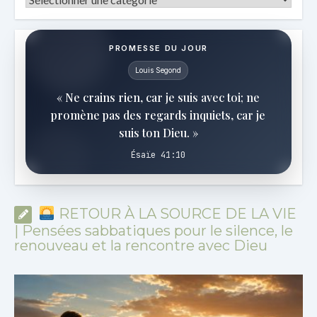
PROMESSE DU JOUR
Louis Segond
« Ne crains rien, car je suis avec toi; ne
promène pas des regards inquiets, car je
suis ton Dieu. »
Ésaïe 41:10
RETOUR À LA SOURCE DE LA VIE
| Pensées sabbatiques pour le silence, le
renouveau et la rencontre avec Dieu