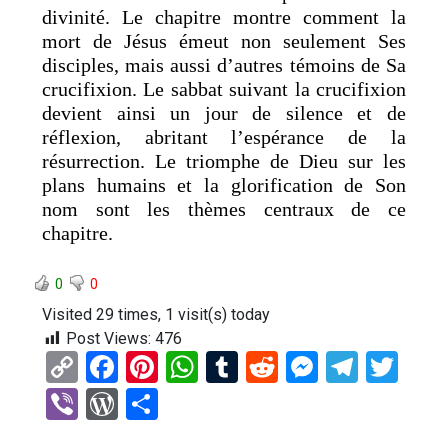
divinité. Le chapitre montre comment la
mort de Jésus émeut non seulement Ses
disciples, mais aussi d’autres témoins de Sa
crucifixion. Le sabbat suivant la crucifixion
devient ainsi un jour de silence et de
réflexion, abritant l’espérance de la
résurrection. Le triomphe de Dieu sur les
plans humains et la glorification de Son
nom sont les thèmes centraux de ce
chapitre.
0
0
Visited 29 times, 1 visit(s) today
Post Views:
476
C
F
Pi
W
T
R
M
T
T
o
a
nt
h
u
e
es
el
wi
Vi
W
P
py
ce
er
at
m
d
se
e
tt
b
or
ar