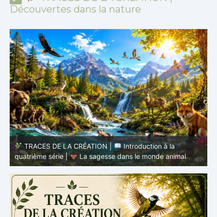
Découvertes dans la nature
TRACES DE LA CRÉATION |
Épisode 8 – La vie
cachée – Ce que les poissons nous enseignent
–