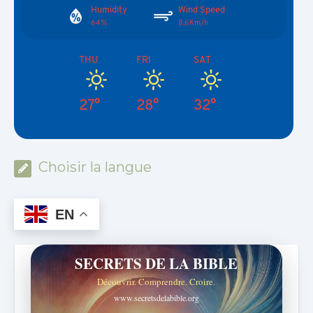
Humidity
Wind Speed
64%
8.6Km/h
THU
FRI
SAT
27°
28°
32°
Choisir la langue
EN
SECRETS DE LA BIBLE
Découvrir. Comprendre. Croire.
www.secretsdelabible.org