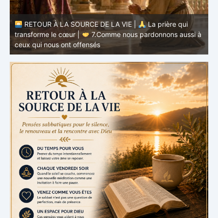
à
RETOUR À LA SOURCE DE LA VIE |
La prière qui
t
transforme le cœur |
6.Et pardonne-nous nos offenses
p