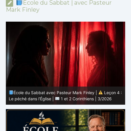
École du Sabbat | avec Pasteur
Mark Finley
 :
École du Sabbat avec Pasteur Mark Finley |
Leçon 3 :
L’unité en Christ |
1 et 2 Corinthiens | 3/2026
L