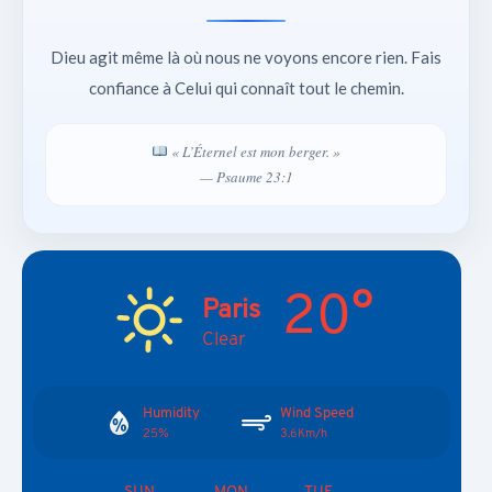
Dieu agit même là où nous ne voyons encore rien. Fais
confiance à Celui qui connaît tout le chemin.
« L’Éternel est mon berger. »
— Psaume 23:1
20°
Paris
Clear
Humidity
Wind Speed
25%
3.6Km/h
SUN
MON
TUE