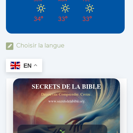
34°
33°
33°
Choisir la langue
EN
SECRETS DE LA BIBLE
Découvrir. Comprendre. Croire.
www.secretsdelabible.org