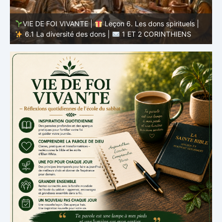
VIE DE FOI VIVANTE |
Leçon 5 : Tout pour la gloire de
Dieu |
5.6 Résumé |
1 ET 2 CORINTHIENS
D