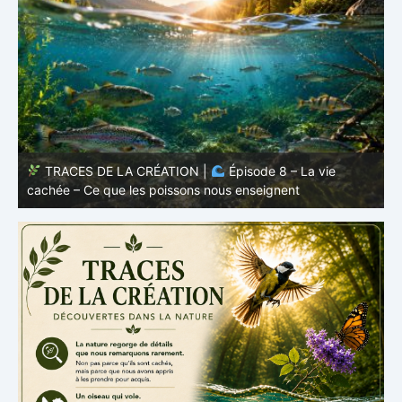
TRACES DE LA CRÉATION |
Épisode 7: La vie cachée
s
– Pourquoi les poissons restent des poissons
c