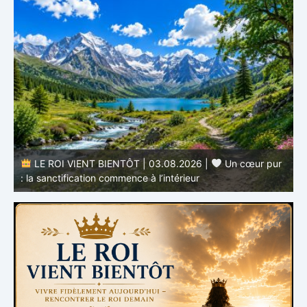
r
LE ROI VIENT BIENTÔT | 02.08.2026 |
Devenir
semblable au Christ : Une transformation de l’intérieur
q