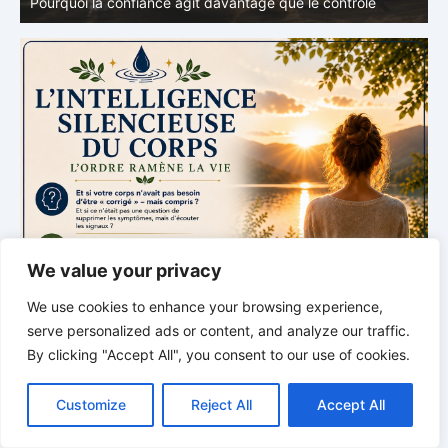
Pourquoi l’alimentation n’est qu’une partie du système
v
We value your privacy
We use cookies to enhance your browsing experience,
serve personalized ads or content, and analyze our traffic.
By clicking "Accept All", you consent to our use of cookies.
C
F
P
W
T
R
M
T
T
V
o
a
i
h
u
e
e
e
w
i
Customize
Reject All
Accept All
p
c
n
a
m
d
s
l
i
b
r
P
y
e
t
t
b
d
s
e
t
e
a
L
b
e
s
l
i
e
g
t
r