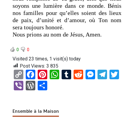
soyons une lumière dans ce monde. Bénis
nos familles pour qu’elles soient des lieux
de paix, d’unité et d’amour, où Ton nom
sera toujours honoré.
Nous prions au nom de Jésus, Amen.
0
0
Visited 23 times, 1 visit(s) today
Post Views:
3 835
C
F
Pi
W
T
R
M
T
T
o
a
nt
h
u
e
es
el
wi
Vi
W
P
py
ce
er
at
m
d
se
e
tt
b
or
ar
Li
b
es
s
bl
di
n
gr
er
er
d
ta
n
o
t
A
r
t
g
a
Ensemble à la Maison
Pr
g
k
o
p
er
m
es
er
k
p
s