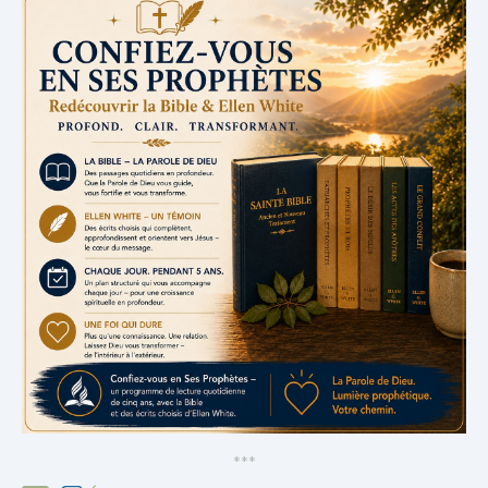
*
*
*