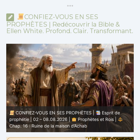
*
*
*
CONFIEZ-VOUS EN SES
PROPHÈTES | Redécouvrir la Bible &
Ellen White. Profond. Clair. Transformant.
CONFIEZ-VOUS EN SES PROPHÈTES |
Étude
biblique | 02.08.2026 |
Job |
Chap.37 – Devant la
b
voix de Dieu
e