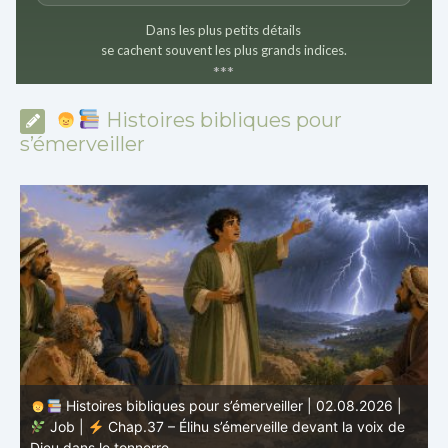
Dans les plus petits détails
se cachent souvent les plus grands indices.
*
*
*
Histoires bibliques pour
s’émerveiller
Histoires bibliques pour s’émerveiller | 01.08.2026 |
Job |
Chap.36 – Élihu continue de parler de la
J
grandeur de Dieu
d