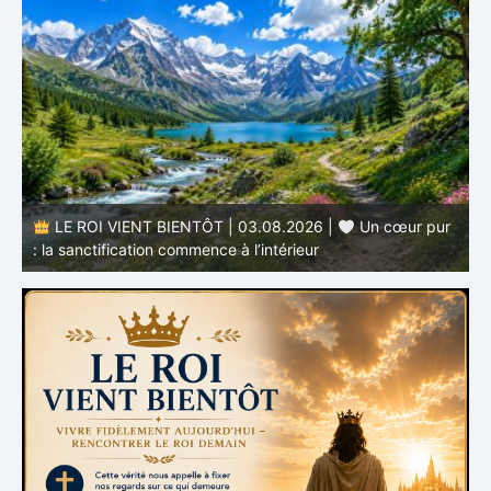
r
LE ROI VIENT BIENTÔT | 02.08.2026 |
Devenir
semblable au Christ : Une transformation de l’intérieur
q