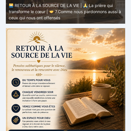
à
RETOUR À LA SOURCE DE LA VIE |
La prière qui
t
transforme le cœur |
6.Et pardonne-nous nos offenses
p