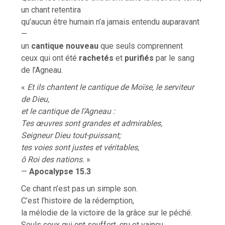
un chant retentira
qu’aucun être humain n’a jamais entendu auparavant
—
un
cantique nouveau
que seuls comprennent
ceux qui ont été
rachetés
et
purifiés
par le sang
de l’Agneau.
«
Et ils chantent le cantique de Moïse, le serviteur
de Dieu,
et le cantique de l’Agneau :
Tes œuvres sont grandes et admirables,
Seigneur Dieu tout-puissant;
tes voies sont justes et véritables,
ô Roi des nations.
»
—
Apocalypse 15.3
Ce chant n’est pas un simple son.
C’est l’histoire de la rédemption,
la mélodie de la victoire de la grâce sur le péché.
Seuls ceux qui ont souffert, cru et vaincu