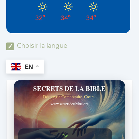
32°
34°
34°
Choisir la langue
EN
SECRETS DE LA BIBLE
Découvrir. Comprendre. Croire.
www.secretsdelabible.org