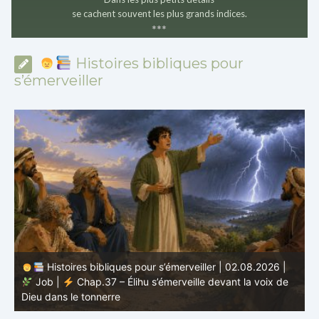
se cachent souvent les plus grands indices.
*
*
*
Histoires bibliques pour
s’émerveiller
Histoires bibliques pour s’émerveiller | 01.08.2026 |
Job |
Chap.36 – Élihu continue de parler de la
J
grandeur de Dieu
d