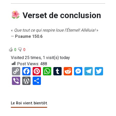
Verset de conclusion
«
Que tout ce qui respire loue l’Éternel! Alléluia!
»
—
Psaume 150.6
0
0
Visited 25 times, 1 visit(s) today
Post Views:
488
C
F
Pi
W
T
R
M
T
T
o
a
nt
h
u
e
es
el
wi
Vi
W
P
py
ce
er
at
m
d
se
e
tt
b
or
ar
Li
b
es
s
bl
di
n
gr
er
er
d
ta
n
o
t
A
r
t
g
a
Le Roi vient bientôt
Pr
g
k
o
p
er
m
es
er