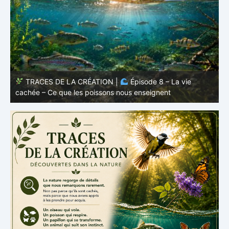
TRACES DE LA CRÉATION |
Épisode 7: La vie cachée
s
– Pourquoi les poissons restent des poissons
c