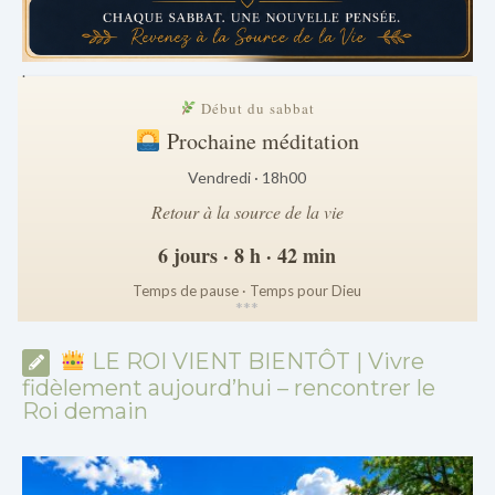
.
Début du sabbat
Prochaine méditation
Vendredi · 18h00
Retour à la source de la vie
6 jours · 8 h · 42 min
Temps de pause · Temps pour Dieu
*
*
*
LE ROI VIENT BIENTÔT | Vivre
fidèlement aujourd’hui – rencontrer le
Roi demain