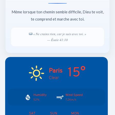
Même lorsque ton chemin semble difficile, Dieu te voit,
te comprend et marche avec toi.
« Ne crains rien, car je suis avec toi. »
— Ésaïe 41:10
15°
Paris
Clear
Humidity
Wind Speed
52%
7.2Km/h
SAT
SUN
MON