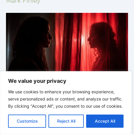
Mark Finley
We value your privacy
 :
École du Sabbat avec Pasteur Mark Finley |
Leçon 3 :
L’unité en Christ |
1 et 2 Corinthiens | 3/2026
L
We use cookies to enhance your browsing experience,
serve personalized ads or content, and analyze our traffic.
By clicking "Accept All", you consent to our use of cookies.
C
F
P
W
T
R
M
T
T
V
o
a
i
h
u
e
e
e
w
i
Customize
Reject All
Accept All
p
c
n
a
m
d
s
l
i
b
r
P
y
e
t
t
b
d
s
e
t
e
a
L
b
e
s
l
i
e
g
t
r