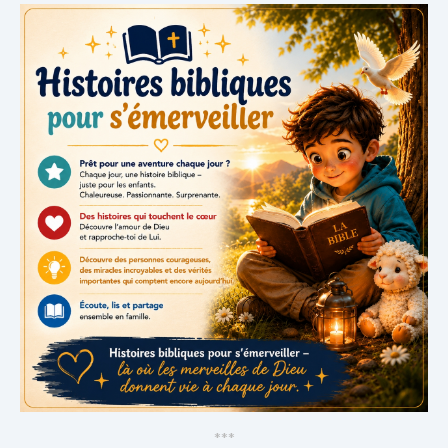
*
*
*