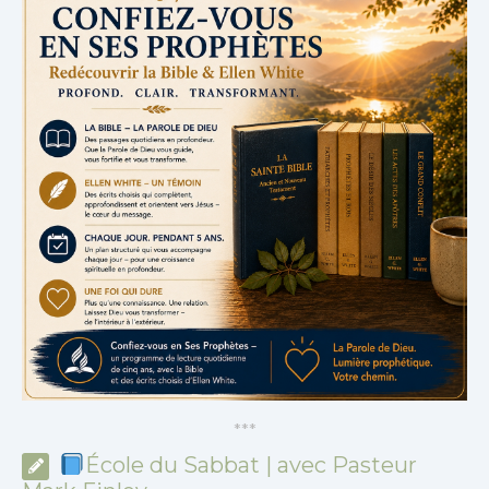
*
*
*
École du Sabbat | avec Pasteur