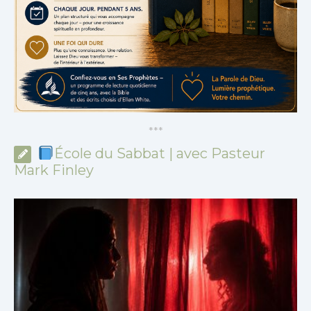
*
*
*
École du Sabbat | avec Pasteur
Mark Finley