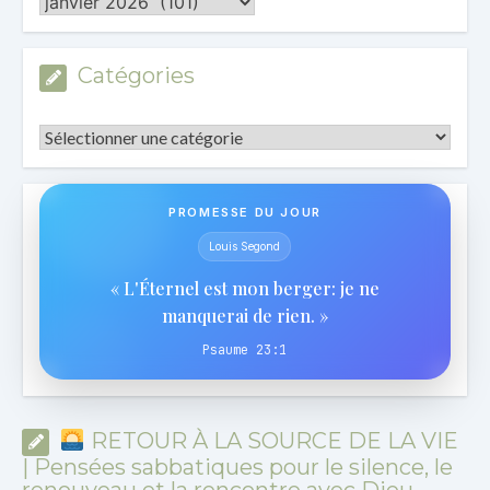
Les
Archives
Catégories
Catégories
PROMESSE DU JOUR
Louis Segond
« L'Éternel est mon berger: je ne
manquerai de rien. »
Psaume 23:1
RETOUR À LA SOURCE DE LA VIE
| Pensées sabbatiques pour le silence, le
renouveau et la rencontre avec Dieu