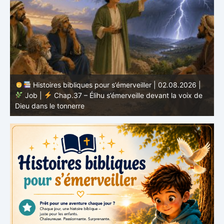
Histoires bibliques pour s’émerveiller | 01.08.2026 |
Job |
Chap.36 – Élihu continue de parler de la
J
grandeur de Dieu
d