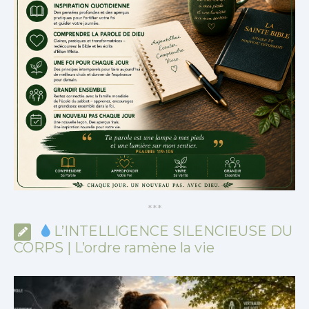
*
*
*
L’INTELLIGENCE SILENCIEUSE DU
CORPS | L’ordre ramène la vie