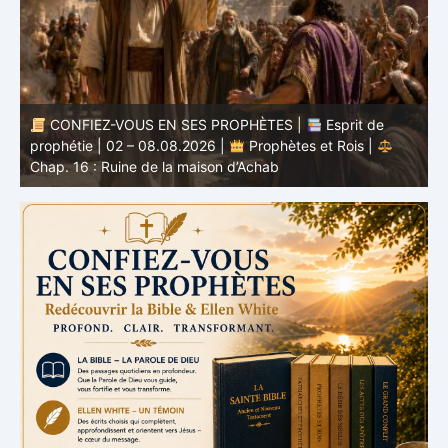
CONFIEZ-VOUS EN SES PROPHÈTES |
Étude
biblique | 02.08.2026 |
Job |
Chap.37 – Devant la
b
voix de Dieu
e