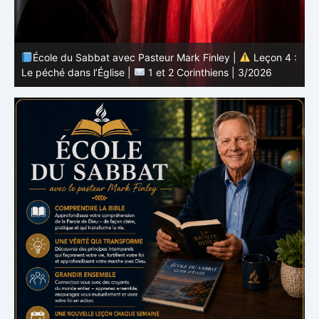
 :
École du Sabbat avec Pasteur Mark Finley |
Leçon 3 :
L’unité en Christ |
1 et 2 Corinthiens | 3/2026
L