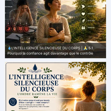
L’INTELLIGENCE SILENCIEUSE DU CORPS |
4.7
P
Pourquoi l’alimentation n’est qu’une partie du système
v