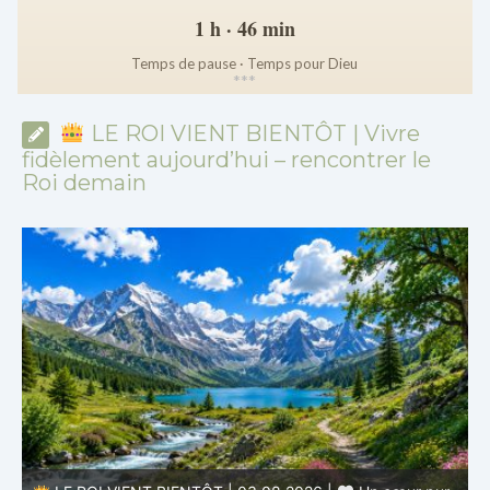
1 h · 46 min
Temps de pause · Temps pour Dieu
*
*
*
LE ROI VIENT BIENTÔT | Vivre
fidèlement aujourd’hui – rencontrer le
Roi demain