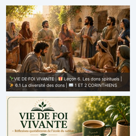
VIE DE FOI VIVANTE |
Leçon 5 : Tout pour la gloire de
Dieu |
5.6 Résumé |
1 ET 2 CORINTHIENS
D