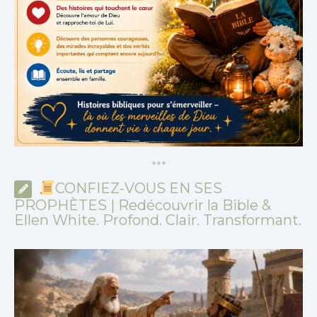
*
*
*
CONFIEZ-VOUS EN SES
PROPHÈTES | Redécouvrir la Bible &
Ellen White. Profond. Clair. Transformant.