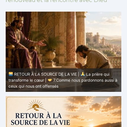
à
RETOUR À LA SOURCE DE LA VIE |
La prière qui
t
transforme le cœur |
6.Et pardonne-nous nos offenses
p