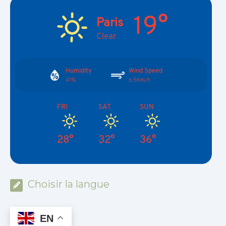
19°
Paris
Clear
Humidity
Wind Speed
41%
6.5Km/h
FRI
SAT
SUN
28°
32°
36°
Choisir la langue
EN