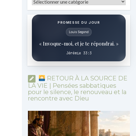
Catégories
PROMESSE DU JOUR
Louis Segond
« Invoque-moi, et je te répondrai. »
Jérémie 33:3
RETOUR À LA SOURCE DE
LA VIE | Pensées sabbatiques
pour le silence, le renouveau et la
rencontre avec Dieu