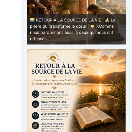
RETOUR À LA SOURCE DE LA VIE |
La
E |
La
prière qui transforme le cœur |
7.Comme
.Ne nous
nous pardonnons aussi à ceux qui nous ont
p
offensés
p