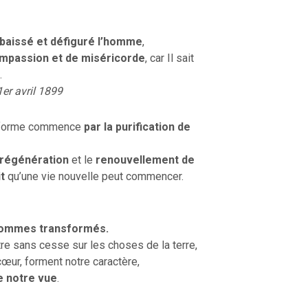
abaissé et défiguré l’homme
,
ompassion et de miséricorde
, car Il sait
OURCE DE LA VIE |
La
RETOUR À LA SOURCE DE LA VI
.
rme le cœur |
9. Délivre-
prière qui transforme le cœur |
8
induis pas en tentation
1er avril 1899
 réforme commence
par la purification de
 régénération
et le
renouvellement de
t
qu’une vie nouvelle peut commencer.
 sommes transformés.
re sans cesse sur les choses de la terre,
cœur, forment notre caractère,
de notre vue
.