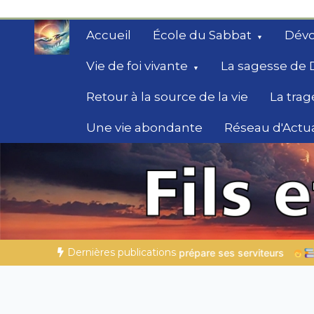
Aller
au
Accueil
École du Sabbat
Dévo
contenu
Vie de foi vivante
La sagesse de 
Retour à la source de la vie
La trag
Une vie abondante
Réseau d'Actua
Secrets de la Bible
Des éclairages bibliques pour ceux qui che
chemin
Dernières publications
e ses serviteurs
Histoires bibliques pour s’émerveiller | 04.