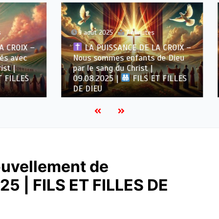
 2025
7 minutes
8 août 2025
7 minutes
UISSANCE DE LA CROIX –
ommes enfants de Dieu
LA PUISSANCE DE LA 
sang du Christ |
Expiation par le sang du 
2025 |
FILS ET FILLES
08.08.2025 |
FILS ET
U
DE DIEU
ouvellement de
025 | FILS ET FILLES DE