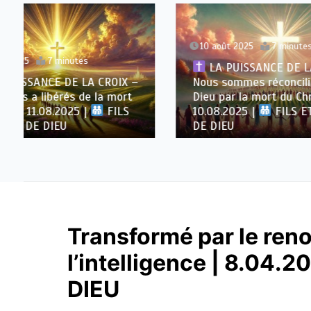
10 août 2025
7 minutes
9 août
LA PUISSANCE DE LA CROIX –
LA P
Nous sommes réconciliés avec
Nous s
Dieu par la mort du Christ |
par le 
10.08.2025 |
FILS ET FILLES
09.08.
DE DIEU
DE DIE
Transformé par le ren
l’intelligence | 8.04.2
DIEU