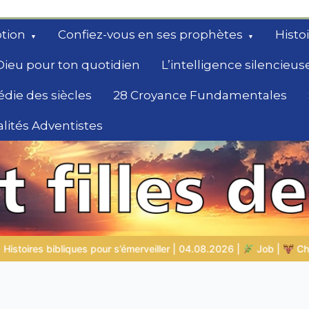
tion
Confiez-vous en ses prophètes
Histo
Dieu pour ton quotidien
L’intelligence silencieus
édie des siècles
28 Croyance Fundamentales
lités Adventistes
rchent un
08.2026 |
Job |
Chap.39 – Dieu montre à Job les animaux sau