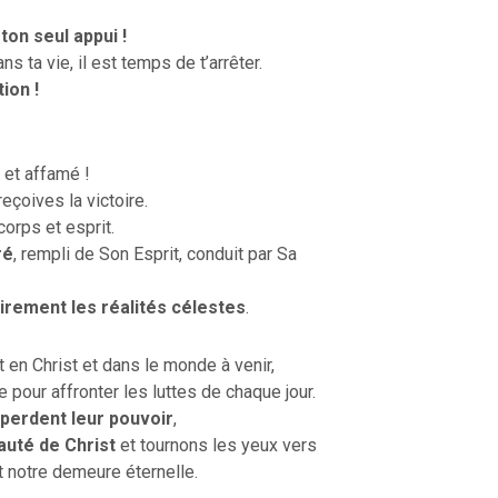
ton seul appui !
ns ta vie, il est temps de t’arrêter.
ion !
 et affamé !
reçoives la victoire.
orps et esprit.
ré
, rempli de Son Esprit, conduit par Sa
airement les réalités célestes
.
n Christ et dans le monde à venir,
pour affronter les luttes de chaque jour.
 perdent leur pouvoir
,
auté de Christ
et tournons les yeux vers
t notre demeure éternelle.