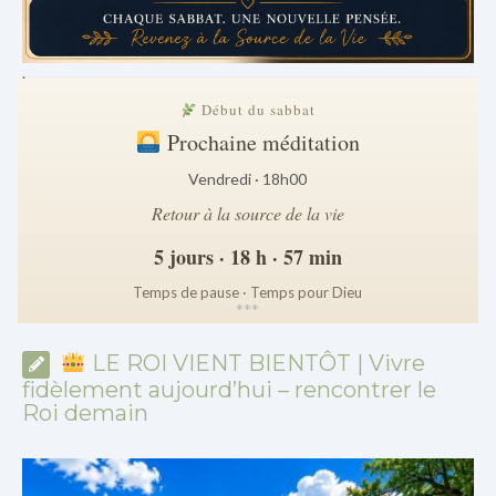
.
Début du sabbat
Prochaine méditation
Vendredi · 18h00
Retour à la source de la vie
5 jours · 18 h · 57 min
Temps de pause · Temps pour Dieu
*
*
*
LE ROI VIENT BIENTÔT | Vivre
fidèlement aujourd’hui – rencontrer le
Roi demain