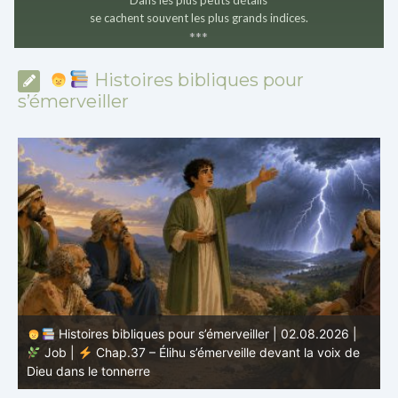
se cachent souvent les plus grands indices.
*
*
*
Histoires bibliques pour
s’émerveiller
Histoires bibliques pour s’émerveiller | 01.08.2026 |
Job |
Chap.36 – Élihu continue de parler de la
J
grandeur de Dieu
d