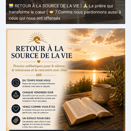
à
RETOUR À LA SOURCE DE LA VIE |
La prière qui
t
transforme le cœur |
6.Et pardonne-nous nos offenses
p