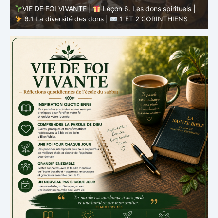
VIE DE FOI VIVANTE |
Leçon 5 : Tout pour la gloire de
Dieu |
5.6 Résumé |
1 ET 2 CORINTHIENS
D