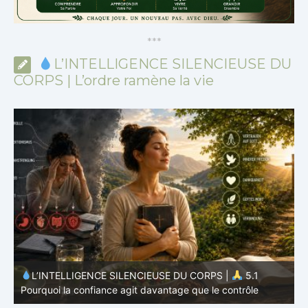
*
*
*
L’INTELLIGENCE SILENCIEUSE DU
CORPS | L’ordre ramène la vie
L’INTELLIGENCE SILENCIEUSE DU CORPS |
4.7
P
Pourquoi l’alimentation n’est qu’une partie du système
v