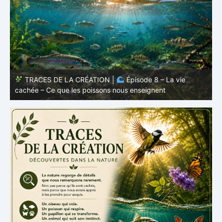
TRACES DE LA CRÉATION |
Épisode 7: La vie cachée
s
– Pourquoi les poissons restent des poissons
c