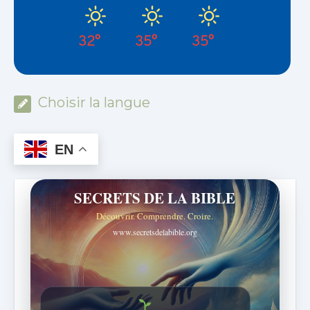
32°
35°
35°
Choisir la langue
EN
SECRETS DE LA BIBLE
Découvrir. Comprendre. Croire.
www.secretsdelabible.org