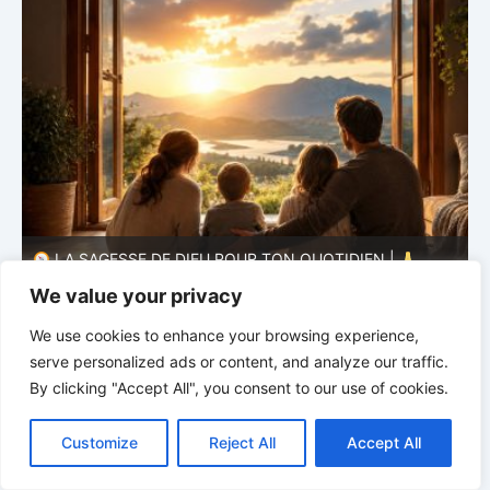
LA SAGESSE DE DIEU POUR TON QUOTIDIEN |
Thème 1 : La crainte du Seigneur |
1.4 Apprendre à
T
éviter le mal
l
We value your privacy
We use cookies to enhance your browsing experience,
serve personalized ads or content, and analyze our traffic.
By clicking "Accept All", you consent to our use of cookies.
C
F
P
W
T
R
M
T
T
V
o
a
i
h
u
e
e
e
w
i
Customize
Reject All
Accept All
p
c
n
a
m
d
s
l
i
b
r
P
y
e
t
t
b
d
s
e
t
e
a
L
b
e
s
l
i
e
g
t
r