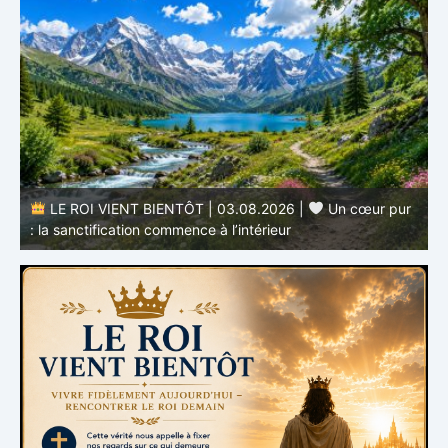
r
LE ROI VIENT BIENTÔT | 02.08.2026 |
Devenir
semblable au Christ : Une transformation de l’intérieur
q