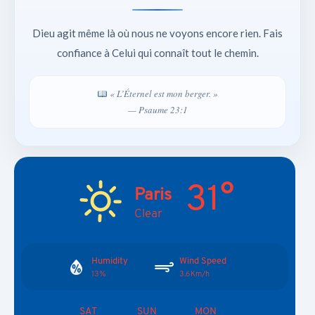
Dieu agit même là où nous ne voyons encore rien. Fais
confiance à Celui qui connaît tout le chemin.
« L’Éternel est mon berger. »
— Psaume 23:1
31°
Paris
Clear
Humidity
Wind Speed
13%
3.6Km/h
SAT
SUN
MON