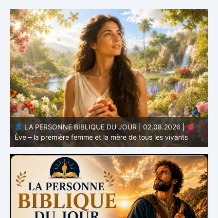
LA PERSONNE BIBLIQUE DU JOUR | 01.08.2026 |
Adam – le premier homme et le commencement de
l’humanité
H