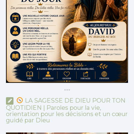
*
*
*
LA SAGESSE DE DIEU POUR TON
QUOTIDIEN | Paroles pour la vie,
orientation pour les décisions et un cœur
guidé par Dieu