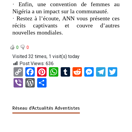
· Enfin, une convention de femmes au
Nigéria a un impact sur la communauté.
· Restez à l’écoute, ANN vous présente ces
récits captivants et couvre d’autres
nouvelles mondiales.
0
0
Visited 32 times, 1 visit(s) today
Post Views:
636
C
F
Pi
W
T
R
M
T
T
o
a
nt
h
u
e
es
el
wi
Vi
W
P
py
ce
er
at
m
d
se
e
tt
b
or
ar
Li
b
es
s
bl
di
n
gr
er
er
d
ta
n
o
t
A
r
t
g
a
Réseau d'Actualités Adventistes
Pr
g
k
o
p
er
m
es
er
k
p
s