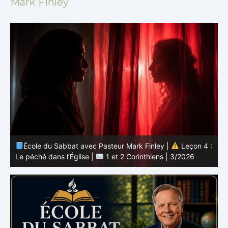
Mark Finley
 :
École du Sabbat avec Pasteur Mark Finley |
Leçon 3 :
L’unité en Christ |
1 et 2 Corinthiens | 3/2026
L