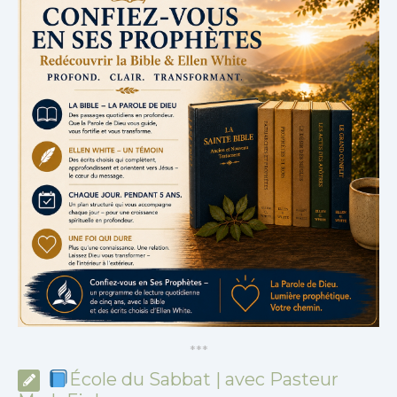
*
*
*
École du Sabbat | avec Pasteur