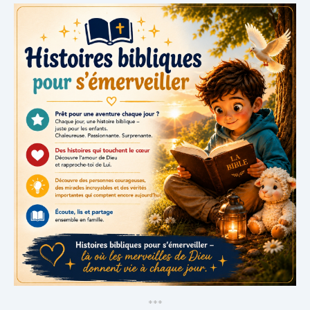
*
*
*