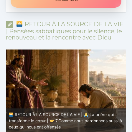
RETOUR À LA SOURCE DE LA VIE
| Pensées sabbatiques pour le silence, le
renouveau et la rencontre avec Dieu
RETOUR À LA SOURCE DE LA VIE |
La prière qui
transforme le cœur |
7.Comme nous pardonnons aussi à
ceux qui nous ont offensés
t