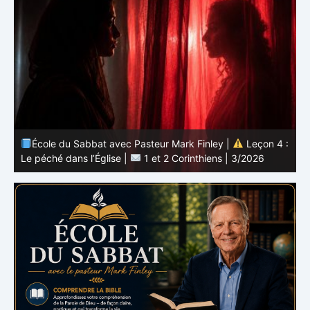
 :
École du Sabbat avec Pasteur Mark Finley |
Leçon 4 :
6
Le péché dans l’Église |
1 et 2 Corinthiens | 3/2026
L