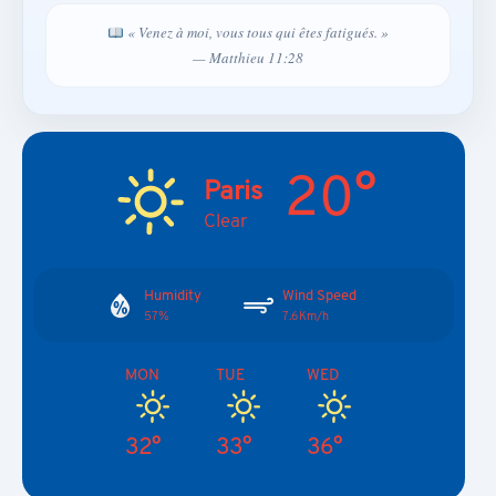
« Venez à moi, vous tous qui êtes fatigués. »
— Matthieu 11:28
20°
Paris
Clear
Humidity
Wind Speed
57%
7.6Km/h
MON
TUE
WED
32°
33°
36°