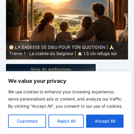
LA SAGESSE DE DIEU POUR TON QUOTIDIEN |
T
Thème 1 : La crainte du Seigneur |
1.5 Un refuge sûr
é
We value your privacy
We use cookies to enhance your browsing experience,
serve personalized ads or content, and analyze our traffic.
By clicking "Accept All", you consent to our use of cookies.
C
F
P
W
T
R
M
T
T
V
o
a
i
h
u
e
e
e
w
i
Customize
Reject All
Accept All
p
c
n
a
m
d
s
l
i
b
r
P
y
e
t
t
b
d
s
e
t
e
a
L
b
e
s
l
i
e
g
t
r