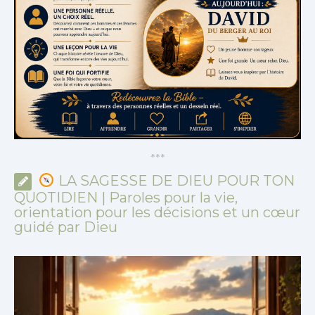
*
*
*
LA SAGESSE DE DIEU POUR TON
QUOTIDIEN | Paroles pour la vie,
orientation pour les décisions et un cœur
guidé par Dieu