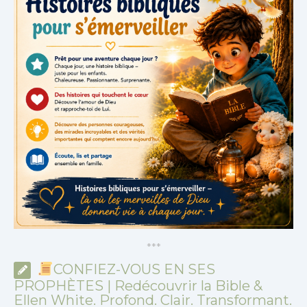
*
*
*
CONFIEZ-VOUS EN SES
PROPHÈTES | Redécouvrir la Bible &
Ellen White. Profond. Clair. Transformant.