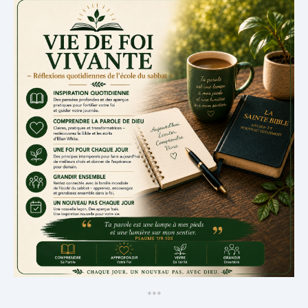
*
*
*