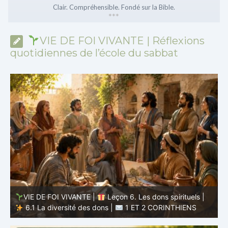
Clair. Compréhensible. Fondé sur la Bible.
*
*
*
VIE DE FOI VIVANTE | Réflexions
quotidiennes de l’école du sabbat
VIE DE FOI VIVANTE |
Leçon 6. Les dons spirituels |
6.1 La diversité des dons |
1 ET 2 CORINTHIENS
D