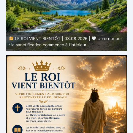
LE ROI VIENT BIENTÔT | 03.08.2026 |
Un cœur pur
: la sanctification commence à l’intérieur
s