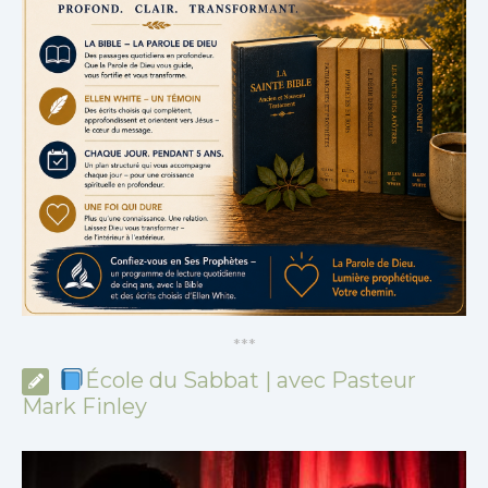
*
*
*
École du Sabbat | avec Pasteur
Mark Finley