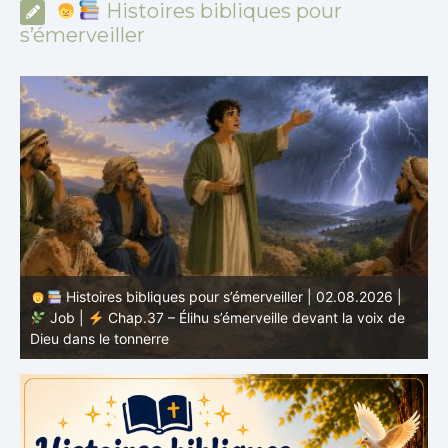
Histoires bibliques pour
s’émerveiller
Histoires bibliques pour s’émerveiller | 02.08.2026 |
Job |
Chap.37 – Élihu s’émerveille devant la voix de
te
Dieu dans le tonnerre
g