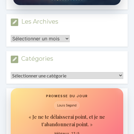
Les Archives
Les
Archives
Catégories
Catégories
PROMESSE DU JOUR
Louis Segond
« Je ne te délaisserai point, et je ne
t'abandonnerai point. »
Hébreux 13:5