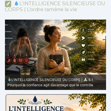
L’INTELLIGENCE SILENCIEUSE DU
CORPS | L’ordre ramène la vie
L’INTELLIGENCE SILENCIEUSE DU CORPS |
5.1
Pourquoi la confiance agit davantage que le contrôle
P