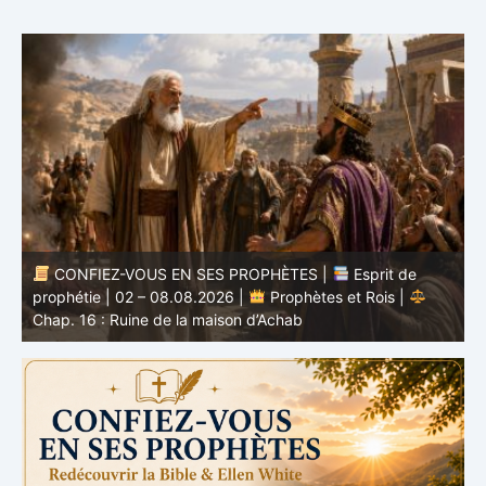
CONFIEZ-VOUS EN SES PROPHÈTES |
Esprit de
nd
prophétie | 02 – 08.08.2026 |
Prophètes et Rois |
b
Chap. 16 : Ruine de la maison d’Achab
v