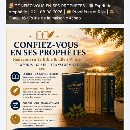
CONFIEZ-VOUS EN SES PROPHÈTES |
Esprit de
nd
prophétie | 02 – 08.08.2026 |
Prophètes et Rois |
b
Chap. 16 : Ruine de la maison d’Achab
v