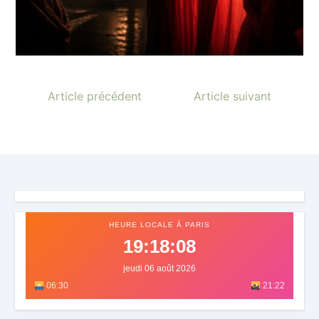
Article précédent
Article suivant
HEURE LOCALE À PARIS
19:18:11
jeudi 06 août 2026
06:30
21:22