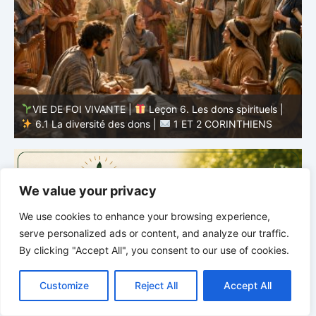
VIE DE FOI VIVANTE |
Leçon 6. Les dons spirituels |
6.1 La diversité des dons |
1 ET 2 CORINTHIENS
D
We value your privacy
We use cookies to enhance your browsing experience,
serve personalized ads or content, and analyze our traffic.
By clicking "Accept All", you consent to our use of cookies.
C
F
P
W
T
R
M
T
T
V
o
a
i
h
u
e
e
e
w
i
Customize
Reject All
Accept All
p
c
n
a
m
d
s
l
i
b
r
P
y
e
t
t
b
d
s
e
t
e
a
L
b
e
s
l
i
e
g
t
r