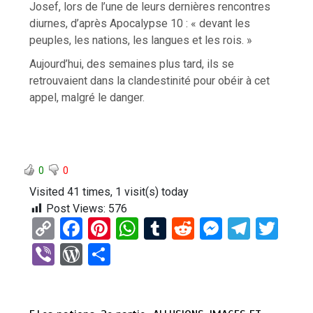
Josef, lors de l’une de leurs dernières rencontres
diurnes, d’après Apocalypse 10 : « devant les
peuples, les nations, les langues et les rois. »
Aujourd’hui, des semaines plus tard, ils se
retrouvaient dans la clandestinité pour obéir à cet
appel, malgré le danger.
0
0
Visited 41 times, 1 visit(s) today
Post Views:
576
C
F
Pi
W
T
R
M
T
T
o
a
nt
h
u
e
es
el
wi
Vi
W
P
py
ce
er
at
m
d
se
e
tt
b
or
ar
Li
b
es
s
bl
di
n
gr
er
er
d
ta