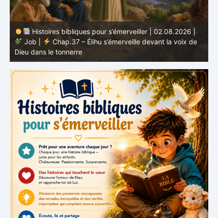
Histoires bibliques pour s’émerveiller | 02.08.2026 |
Job |
Chap.37 – Élihu s’émerveille devant la voix de
te
Dieu dans le tonnerre
g