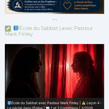
*
*
*
École du Sabbat | avec Pasteur
Mark Finley
 :
École du Sabbat avec Pasteur Mark Finley |
Leçon 4 :
6
Le péché dans l’Église |
1 et 2 Corinthiens | 3/2026
L