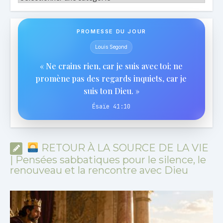
PROMESSE DU JOUR
Louis Segond
« Ne crains rien, car je suis avec toi; ne
promène pas des regards inquiets, car je
suis ton Dieu. »
Ésaïe 41:10
RETOUR À LA SOURCE DE LA VIE
| Pensées sabbatiques pour le silence, le
renouveau et la rencontre avec Dieu