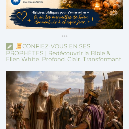
*
*
*
CONFIEZ-VOUS EN SES
PROPHÈTES | Redécouvrir la Bible &
Ellen White. Profond. Clair. Transformant.