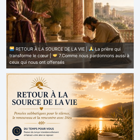
RETOUR À LA SOURCE DE LA VIE |
La prière qui
transforme le cœur |
7.Comme nous pardonnons aussi à
ceux qui nous ont offensés
t