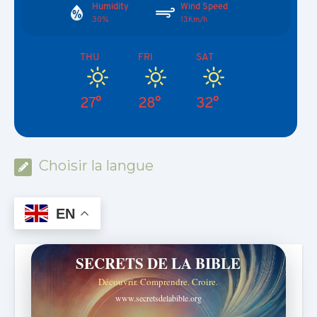
Humidity
Wind Speed
30%
13Km/h
THU
FRI
SAT
27°
28°
32°
Choisir la langue
EN
SECRETS DE LA BIBLE
Découvrir. Comprendre. Croire.
www.secretsdelabible.org