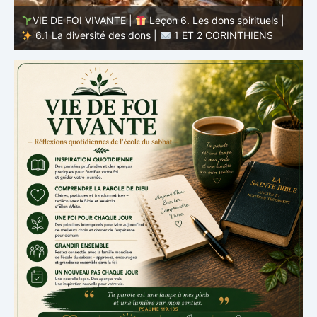
VIE DE FOI VIVANTE |
Leçon 5 : Tout pour la gloire de
Dieu |
5.6 Résumé |
1 ET 2 CORINTHIENS
D