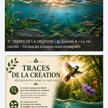
TRACES DE LA CRÉATION |
Épisode 7: La vie cachée
s
– Pourquoi les poissons restent des poissons
c