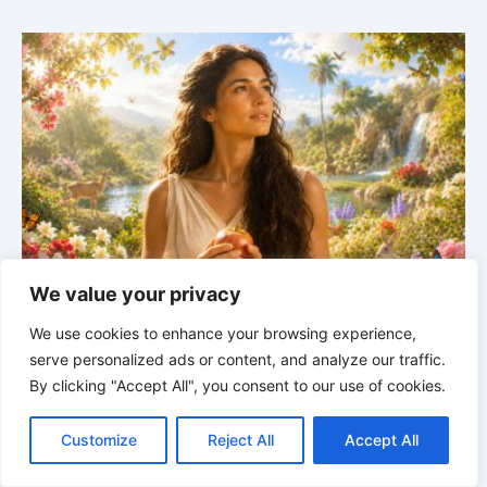
LA PERSONNE BIBLIQUE DU JOUR | 01.08.2026 |
We value your privacy
Adam – le premier homme et le commencement de
l’humanité
H
We use cookies to enhance your browsing experience,
serve personalized ads or content, and analyze our traffic.
By clicking "Accept All", you consent to our use of cookies.
C
F
P
W
T
R
M
T
T
V
o
a
i
h
u
e
e
e
w
i
Customize
Reject All
Accept All
p
c
n
a
m
d
s
l
i
b
r
P
y
e
t
t
b
d
s
e
t
e
a
L
b
e
s
l
i
e
g
t
r