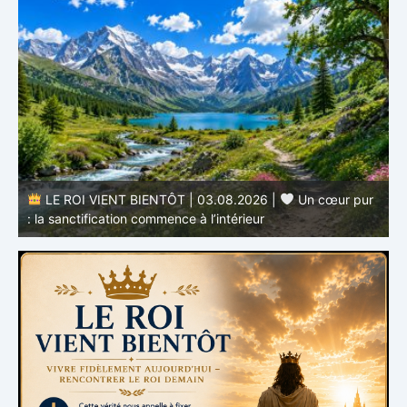
r
LE ROI VIENT BIENTÔT | 02.08.2026 |
Devenir
semblable au Christ : Une transformation de l’intérieur
q