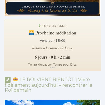
.
Début du sabbat
Prochaine méditation
Vendredi · 18h00
Retour à la source de la vie
6 jours · 0 h · 2 min
Temps de pause · Temps pour Dieu
*
*
*
LE ROI VIENT BIENTÔT | Vivre
fidèlement aujourd’hui – rencontrer le
Roi demain