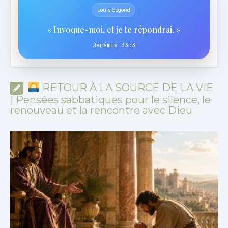
Louis Segond
« Invoque-moi, et je te répondrai. »
Jérémie 33:3
RETOUR À LA SOURCE DE LA VIE
| Pensées sabbatiques pour le silence, le
renouveau et la rencontre avec Dieu