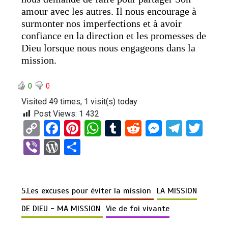
amour avec les autres. Il nous encourage à
surmonter nos imperfections et à avoir
confiance en la direction et les promesses de
Dieu lorsque nous nous engageons dans la
mission.
0
0
Visited 49 times, 1 visit(s) today
Post Views:
1 432
C
F
Pi
W
T
R
M
T
T
o
a
nt
h
u
e
es
el
wi
Vi
W
P
py
ce
er
at
m
d
se
e
tt
b
or
ar
Li
b
es
s
bl
di
n
gr
er
er
d
ta
n
o
t
A
r
t
g
a
5.Les excuses pour éviter la mission
LA MISSION
Pr
g
k
o
p
er
m
es
er
DE DIEU - MA MISSION
Vie de foi vivante
k
p