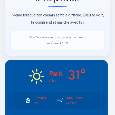
Même lorsque ton chemin semble difficile, Dieu te voit,
te comprend et marche avec toi.
« Ne crains rien, car je suis avec toi. »
— Ésaïe 41:10
31°
Paris
Clear
Humidity
Wind Speed
14%
4.3Km/h