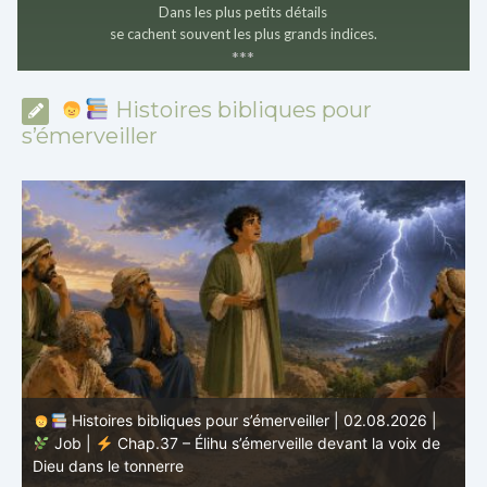
Dans les plus petits détails
se cachent souvent les plus grands indices.
*
*
*
Histoires bibliques pour
s’émerveiller
Histoires bibliques pour s’émerveiller | 01.08.2026 |
Job |
Chap.36 – Élihu continue de parler de la
J
grandeur de Dieu
d