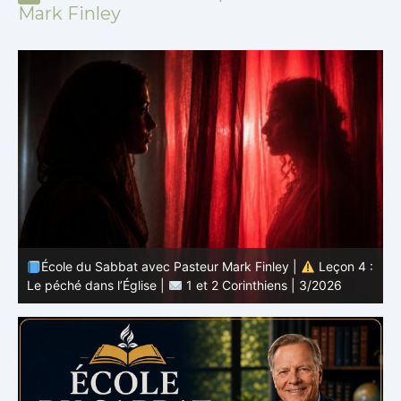
Mark Finley
 :
École du Sabbat avec Pasteur Mark Finley |
Leçon 3 :
L’unité en Christ |
1 et 2 Corinthiens | 3/2026
L