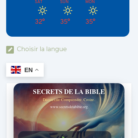
SAT
SUN
MON
32°
35°
35°
Choisir la langue
EN
SECRETS DE LA BIBLE
Découvrir. Comprendre. Croire.
www.secretsdelabible.org