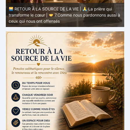
à
RETOUR À LA SOURCE DE LA VIE |
La prière qui
t
transforme le cœur |
6.Et pardonne-nous nos offenses
p