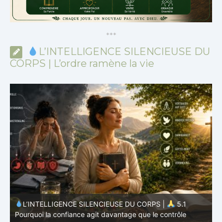
*
*
*
L’INTELLIGENCE SILENCIEUSE DU
CORPS | L’ordre ramène la vie
L’INTELLIGENCE SILENCIEUSE DU CORPS |
4.7
P
Pourquoi l’alimentation n’est qu’une partie du système
v