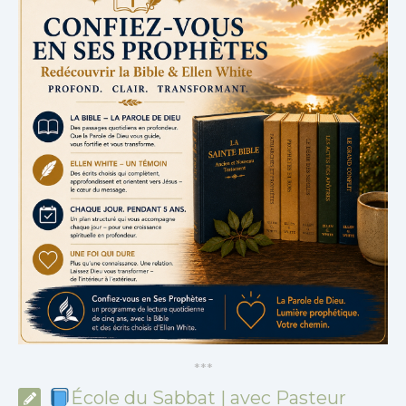
*
*
*
École du Sabbat | avec Pasteur