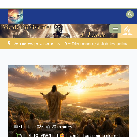
Aller
au
contenu
Des éclairages bibliques pour ceux qui
Secrets de la Bible
cherchent un chemin
Dernières publications
 montre à Job les animaux sauvages
LA SAGESSE DE DIEU PO
utes
30 juillet 2026
15 minute
Leçon 5 : Tout pour la gloire de
VIE DE FOI VIVANTE |
Leço