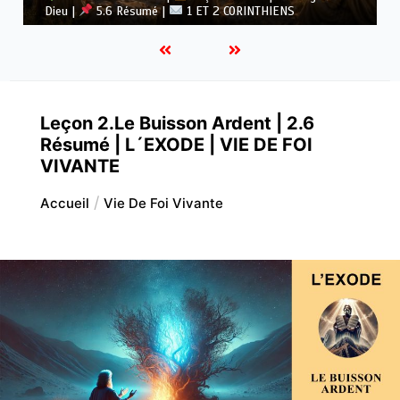
1 ET 2 CORINTHIENS
Dieu |
5.5 Vaincre l’idolâtrie
Leçon 2.Le Buisson Ardent | 2.6
Résumé | L´EXODE | VIE DE FOI
VIVANTE
Accueil
Vie De Foi Vivante