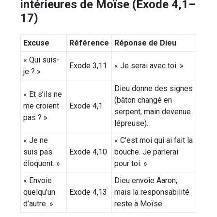
intérieures de Moïse (Exode 4,1–
17)
Excuse
Référence
Réponse de Dieu
« Qui suis-
Exode 3,11
« Je serai avec toi. »
je ? »
Dieu donne des signes
« Et s’ils ne
(bâton changé en
me croient
Exode 4,1
serpent, main devenue
pas ? »
lépreuse).
« Je ne
« C’est moi qui ai fait la
suis pas
Exode 4,10
bouche. Je parlerai
éloquent. »
pour toi. »
« Envoie
Dieu envoie Aaron,
quelqu’un
Exode 4,13
mais la responsabilité
d’autre. »
reste à Moïse.