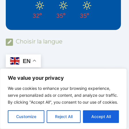
32°
35°
35°
Choisir la langue
EN
We value your privacy
SECRETS DE LA BIBLE
We use cookies to enhance your browsing experience,
Découvrir. Comprendre. Croire.
serve personalized ads or content, and analyze our traffic.
www.secretsdelabible.org
By clicking "Accept All", you consent to our use of cookies.
C
F
P
W
T
R
M
T
T
V
o
a
i
h
u
e
e
e
w
i
Customize
Reject All
Accept All
p
c
n
a
m
d
s
l
i
b
r
P
y
e
t
t
b
d
s
e
t
e
a
L
b
e
s
l
i
e
g
t
r