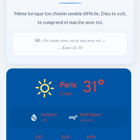
Même lorsque ton chemin semble difficile, Dieu te voit,
te comprend et marche avec toi.
« Ne crains rien, car je suis avec toi. »
— Ésaïe 41:10
31°
Paris
Clear
Humidity
Wind Speed
14%
4.3Km/h
SAT
SUN
MON