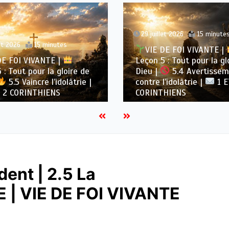
29 juillet 2026
15 minute
let 2026
15 minutes
VIE DE FOI VIVANTE |
DE FOI VIVANTE |
Leçon 5 : Tout pour la gl
 : Tout pour la gloire de
Dieu |
5.4 Avertisse
5.5 Vaincre l’idolâtrie |
contre l’idolâtrie |
1 E
 2 CORINTHIENS
CORINTHIENS
ent | 2.5 La
E | VIE DE FOI VIVANTE