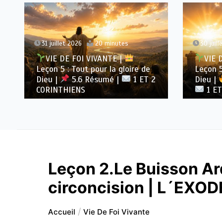
31 juillet 2026
20 minutes
30 juil
VIE DE FOI VIVANTE |
VIE 
Leçon 5 : Tout pour la gloire de
Leçon 5
Dieu |
5.6 Résumé |
1 ET 2
Dieu |
CORINTHIENS
1 ET
Leçon 2.Le Buisson Ard
circoncision | L´EXOD
Accueil
Vie De Foi Vivante