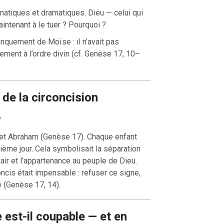
atiques et dramatiques. Dieu — celui qui
ntenant à le tuer ? Pourquoi ?
quement de Moïse : il n’avait pas
irement à l’ordre divin (cf. Genèse 17, 10–
n de la circoncision
?
u et Abraham (Genèse 17). Chaque enfant
tième jour. Cela symbolisait la séparation
air et l’appartenance au peuple de Dieu.
oncis était impensable : refuser ce signe,
ce (Genèse 17, 14).
 est-il coupable — et en