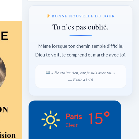
BONNE NOUVELLE DU JOUR
Tu n’es pas oublié.
Même lorsque ton chemin semble difficile,
Dieu te voit, te comprend et marche avec toi.
« Ne crains rien, car je suis avec toi. »
— Ésaïe 41:10
15°
Paris
Clear