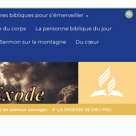
ires bibliques pour s’émerveiller
e du corps
La personne biblique du jour
Sermon sur la montagne
Du cœur
R TON QUOTIDIEN |
Thème 1 : La crainte du Seigneur |
1.7 La 