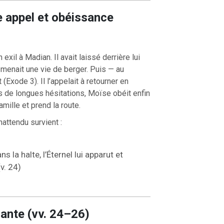
e appel et obéissance
RETOUR À LA SOURCE DE LA VI
OURCE DE LA VIE |
La
prière qui transforme le cœur |
7
rme le cœur |
8.Ne nous
nous pardonnons aussi à ceux qui n
xil à Madian. Il avait laissé derrière lui
tion
offensés
menait une vie de berger. Puis — au
(Exode 3). Il l’appelait à retourner en
ès de longues hésitations, Moïse obéit enfin
amille et prend la route.
attendu survient :
ns la halte, l’Éternel lui apparut et
(v. 24)
ante (vv. 24–26)