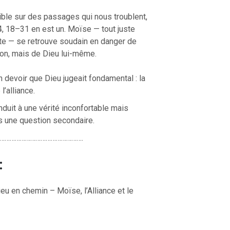
ible sur des passages qui nous troublent,
, 18–31 en est un. Moïse — tout juste
pte — se retrouve soudain en danger de
aon, mais de Dieu lui-même.
 devoir que Dieu jugeait fondamental : la
l’alliance.
uit à une vérité inconfortable mais
as une question secondaire.
………………………………………….
:
eu en chemin – Moïse, l’Alliance et le