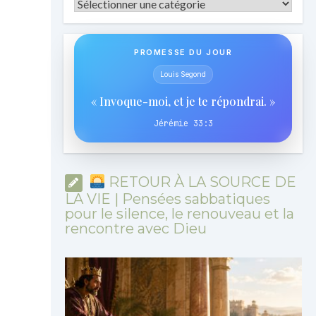
Catégories
PROMESSE DU JOUR
Louis Segond
« Invoque-moi, et je te répondrai. »
Jérémie 33:3
RETOUR À LA SOURCE DE
LA VIE | Pensées sabbatiques
pour le silence, le renouveau et la
rencontre avec Dieu