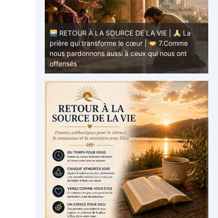
E |
La
.Comme
RETOUR À LA SOURCE DE LA VIE |
La
ous ont
prière qui transforme le cœur |
6.Et
p
pardonne-nous nos offenses
a