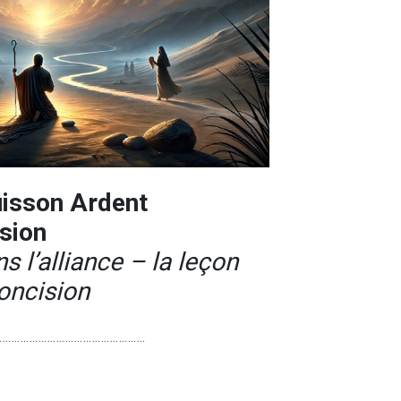
uisson Ardent
ision
 l’alliance – la leçon
concision
………………………………………….