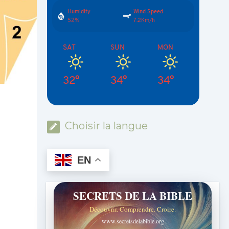
Humidity
Wind Speed
52%
7.2Km/h
SAT
SUN
MON
32°
34°
34°
Choisir la langue
EN
SECRETS DE LA BIBLE
Découvrir. Comprendre. Croire.
www.secretsdelabible.org