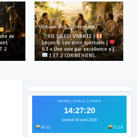
s
4 août 2026
14 minutes
oire de
VIE DE FOI VIVANTE |
ment
Leçon 6. Les dons spirituels |
T 2
6.3 « Une voie par excellence » |
1 ET 2 CORINTHIENS
HEURE LOCALE À PARIS
14:27:22
samedi 08 août 2026
06:32
21:18