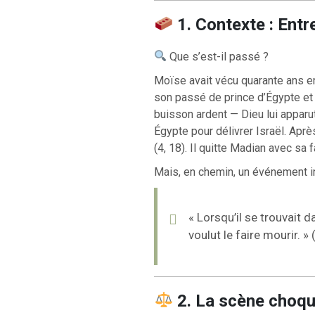
1. Contexte : Entr
Que s’est-il passé ?
RETOUR À LA SOURCE DE LA VIE |
La
RETOUR À LA S
ière qui transforme le cœur |
9. Délivre-
prière qui transfo
Moïse avait vécu quarante ans en e
ous du mal
induis pas en tenta
son passé de prince d’Égypte et 
buisson ardent — Dieu lui apparut 
Égypte pour délivrer Israël. Apr
(4, 18). Il quitte Madian avec sa f
Mais, en chemin, un événement in
« Lorsqu’il se trouvait da
voulut le faire mourir. » 
2. La scène choqu