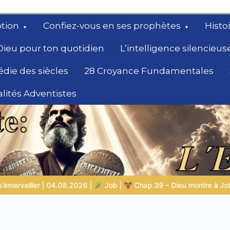
tion
Confiez-vous en ses prophètes
Histo
Dieu pour ton quotidien
L’intelligence silencieus
édie des siècles
28 Croyance Fundamentales
lités Adventistes
rchent un
montre à Job les animaux sauvages
LA SAGESSE DE DIEU POU