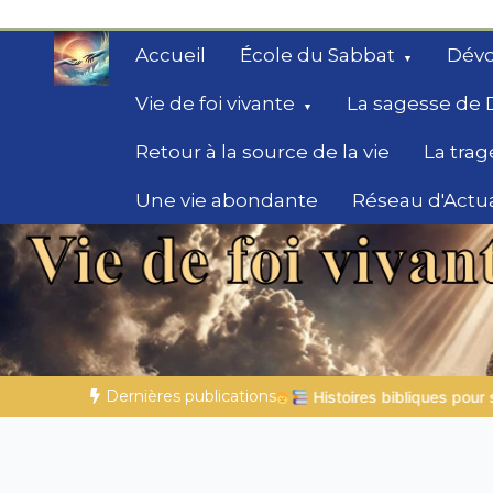
Aller
au
Accueil
École du Sabbat
Dévo
contenu
Vie de foi vivante
La sagesse de 
Retour à la source de la vie
La trag
Une vie abondante
Réseau d'Actua
Secrets de la Bible
Des éclairages bibliques pour ceux qui che
chemin
Dernières publications
liques pour s’émerveiller | 04.08.2026 |
Job |
Chap.39 – Dieu 