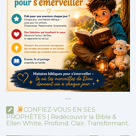
*
*
*
CONFIEZ-VOUS EN SES
PROPHÈTES | Redécouvrir la Bible &
Ellen White. Profond. Clair. Transformant.