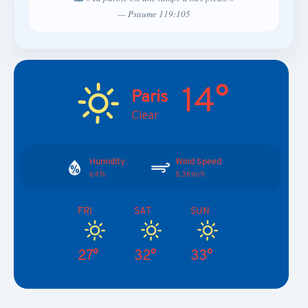
— Psaume 119:105
14°
Paris
Clear
Humidity
Wind Speed
64%
8.3Km/h
FRI
SAT
SUN
27°
32°
33°