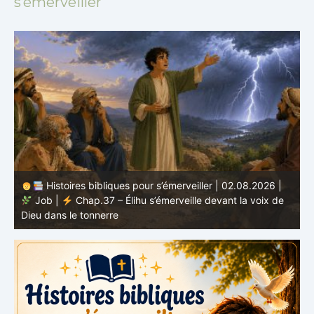
s’émerveiller
Histoires bibliques pour s’émerveiller | 01.08.2026 |
Job |
Chap.36 – Élihu continue de parler de la
J
grandeur de Dieu
d