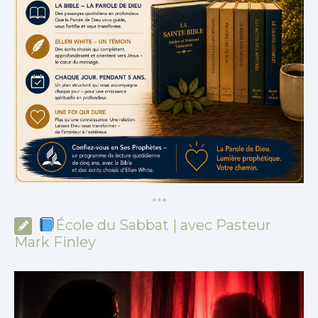
*
*
*
École du Sabbat | avec Pasteur
Mark Finley