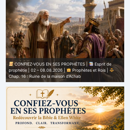
CONFIEZ-VOUS EN SES PROPHÈTES |
Étude
biblique | 02.08.2026 |
Job |
Chap.37 – Devant la
b
voix de Dieu
e