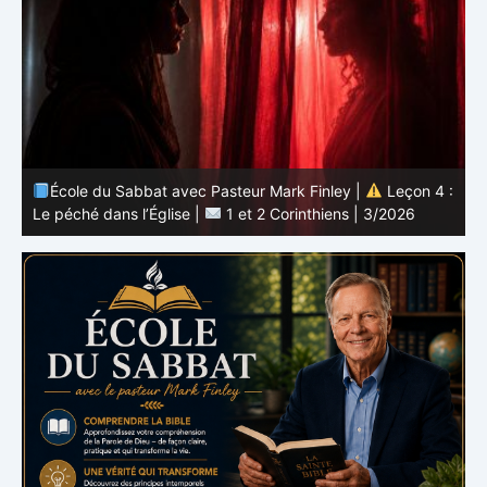
 :
École du Sabbat avec Pasteur Mark Finley |
Leçon 3 :
L’unité en Christ |
1 et 2 Corinthiens | 3/2026
L