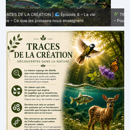
TRACES DE LA CRÉATION |
Épisode 7: La vie cachée
s
– Pourquoi les poissons restent des poissons
c