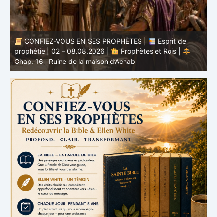
CONFIEZ-VOUS EN SES PROPHÈTES |
Esprit de
nd
prophétie | 02 – 08.08.2026 |
Prophètes et Rois |
b
Chap. 16 : Ruine de la maison d’Achab
v