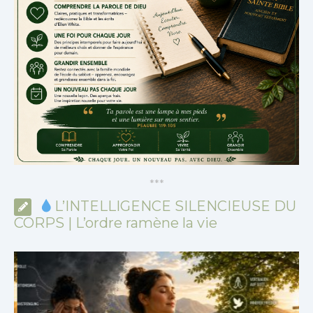
*
*
*
L’INTELLIGENCE SILENCIEUSE DU
CORPS | L’ordre ramène la vie