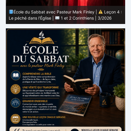
 :
École du Sabbat avec Pasteur Mark Finley |
Leçon 4 :
6
Le péché dans l’Église |
1 et 2 Corinthiens | 3/2026
L