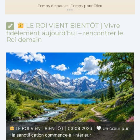
Temps de pause · Temps pour Dieu
*
*
*
LE ROI VIENT BIENTÔT | Vivre
fidèlement aujourd’hui – rencontrer le
Roi demain
LE ROI VIENT BIENTÔT | 03.08.2026 |
Un cœur pur
: la sanctification commence à l’intérieur
s