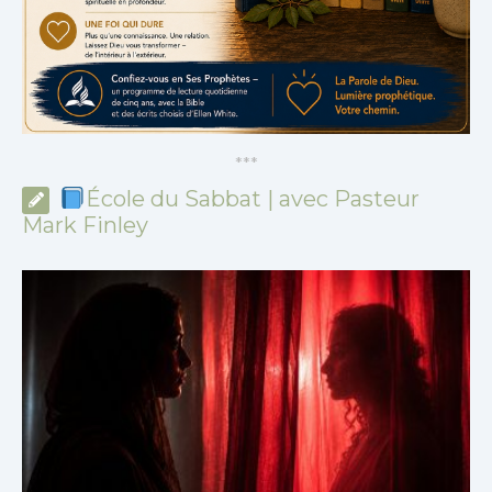
*
*
*
École du Sabbat | avec Pasteur
Mark Finley