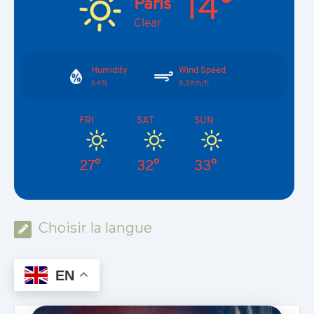
14°
Paris
Clear
Humidity
Wind Speed
64%
8.3Km/h
FRI
SAT
SUN
27°
32°
33°
Choisir la langue
EN