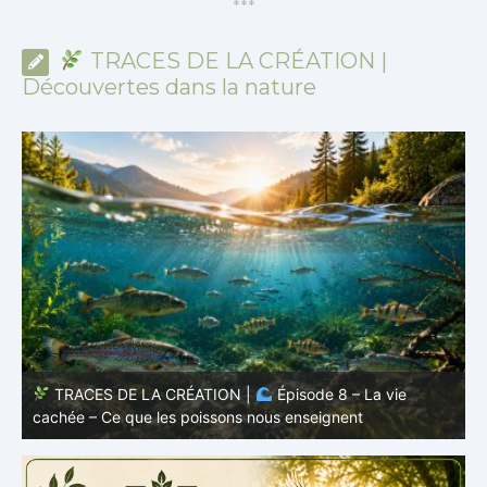
*
*
*
TRACES DE LA CRÉATION |
Découvertes dans la nature
TRACES DE LA CRÉATION |
Épisode 8 – La vie
cachée – Ce que les poissons nous enseignent
–