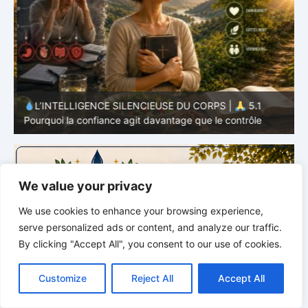
L’INTELLIGENCE SILENCIEUSE DU CORPS |
5.1
Pourquoi la confiance agit davantage que le contrôle
P
We value your privacy
We use cookies to enhance your browsing experience,
serve personalized ads or content, and analyze our traffic.
By clicking "Accept All", you consent to our use of cookies.
C
F
P
W
T
R
M
T
T
V
o
a
i
h
u
e
e
e
w
i
Customize
Reject All
Accept All
p
c
n
a
m
d
s
l
i
b
r
P
y
e
t
t
b
d
s
e
t
e
a
L
b
e
s
l
i
e
g
t
r