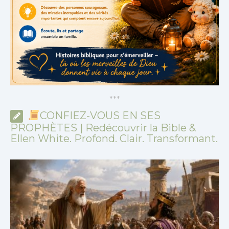
*
*
*
CONFIEZ-VOUS EN SES
PROPHÈTES | Redécouvrir la Bible &
Ellen White. Profond. Clair. Transformant.