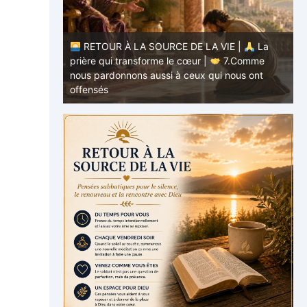
RETOUR À LA SOURCE DE LA VIE |
La
E |
La
prière qui transforme le cœur |
7.Comme
.Ne nous
nous pardonnons aussi à ceux qui nous ont
p
offensés
p