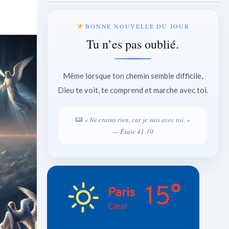
BONNE NOUVELLE DU JOUR
Tu n’es pas oublié.
Même lorsque ton chemin semble difficile,
Dieu te voit, te comprend et marche avec toi.
« Ne crains rien, car je suis avec toi. »
— Ésaïe 41:10
15°
Paris
Clear