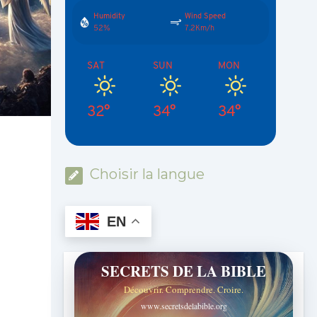
Humidity
Wind Speed
52%
7.2Km/h
SAT
SUN
MON
32°
34°
34°
Choisir la langue
EN
SECRETS DE LA BIBLE
Découvrir. Comprendre. Croire.
www.secretsdelabible.org