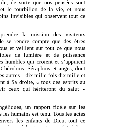
ble, de sorte que nos pensées sont
 et le tourbillon de la vie, et nous
oins invisibles qui observent tout ce
OURCE DE LA VIE |
La
RETOUR À LA SOURCE DE LA VI
rme le cœur |
9. Délivre-
prière qui transforme le cœur |
8
rendre la mission des visiteurs
induis pas en tentation
 de se rendre compte que des êtres
ous et veillent sur tout ce que nous
sibles de lumière et de puissance
les humbles qui croient et s’appuient
 Chérubins, Séraphins et anges, dont
es autres – dix mille fois dix mille et
nt à Sa droite, « tous des esprits au
vir ceux qui hériteront du salut »
géliques, un rapport fidèle sur les
us les humains est tenu. Tous les actes
envers les enfants de Dieu, tout ce