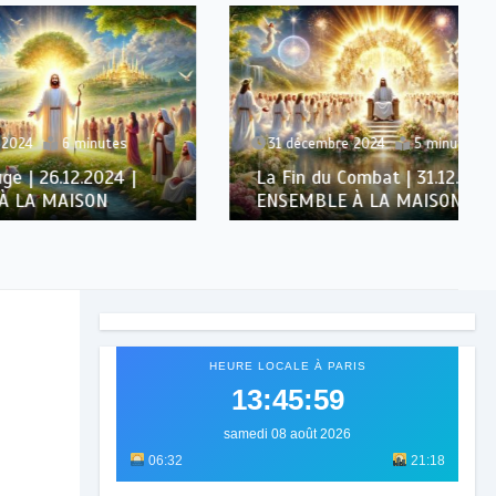
utes
31 décembre 2024
5 minutes
24 |
La Fin du Combat | 31.12.2024 |
N
ENSEMBLE À LA MAISON
HEURE LOCALE À PARIS
13:46:00
samedi 08 août 2026
06:32
21:18