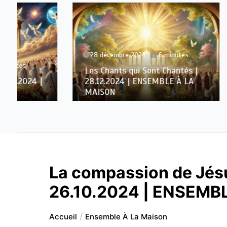
28 décembre 2024
6 minutes
27 déc
Les Chants qui Sont Chantés |
Partena
28.12.2024 | ENSEMBLE À LA
27.12.
MAISON
MAISO
La compassion de Jésu
26.10.2024 | ENSEMB
Accueil
Ensemble À La Maison