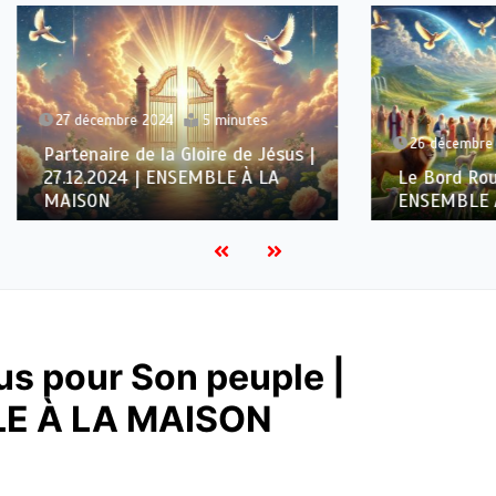
embre 2024
5 minutes
26 décembre 2024
6 min
ire de la Gloire de Jésus |
2024 | ENSEMBLE À LA
Le Bord Rouge | 26.12.20
N
ENSEMBLE À LA MAISO
s pour Son peuple |
LE À LA MAISON