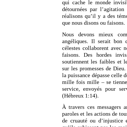
qui cache le monde invisi
détournées par l’agitation
réalisons qu’il y a des tém
que nous disons ou faisons.
RETOUR À LA S
RETOUR À LA SOURCE DE LA VIE |
prière qui transfo
Nous devons mieux comp
troduction
nous du mal
angéliques. Il serait bon
célestes collaborent avec n
faisons. Des hordes invi
soutiennent les faibles et 
sur les promesses de Dieu.
la puissance dépasse celle d
mille fois mille – se tienne
service, envoyés pour ser
(Hébreux 1:14).
À travers ces messagers an
paroles et les actions de to
de cruauté ou d’injustice 