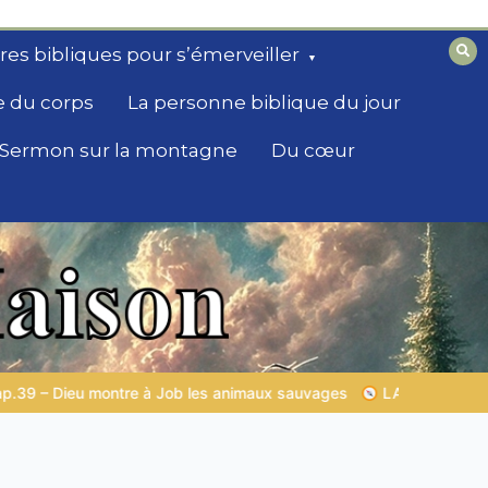
ires bibliques pour s’émerveiller
e du corps
La personne biblique du jour
Sermon sur la montagne
Du cœur
ges
LA SAGESSE DE DIEU POUR TON QUOTIDIEN |
Thème 1 :