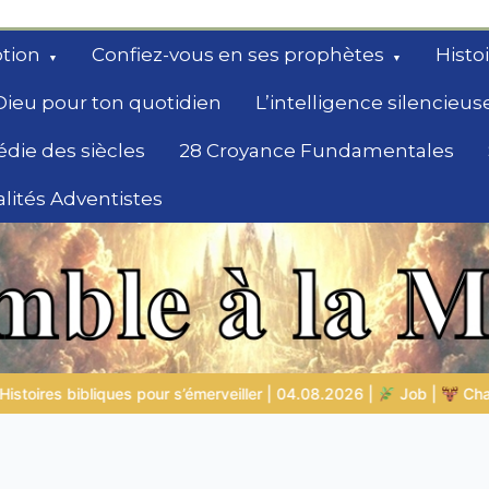
tion
Confiez-vous en ses prophètes
Histo
Dieu pour ton quotidien
L’intelligence silencieus
édie des siècles
28 Croyance Fundamentales
lités Adventistes
rchent un
.2026 |
Job |
Chap.39 – Dieu montre à Job les animaux sauva