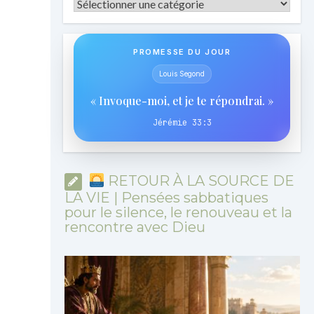
Catégories
PROMESSE DU JOUR
Louis Segond
« Invoque-moi, et je te répondrai. »
Jérémie 33:3
RETOUR À LA SOURCE DE
LA VIE | Pensées sabbatiques
pour le silence, le renouveau et la
rencontre avec Dieu