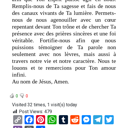
Remplis-nous de Ta sagesse et fais de nous
des canaux vivants de Ta lumière. Permets-
nous de nous agenouiller avec un cœur
repentant devant Ton trône et de chercher Ta
présence avec des prières sincères et une foi
véritable. Fortifie-nous afin que nous
puissions témoigner de Ta parole non
seulement avec nos lèvres, mais aussi à
travers notre vie et notre caractère. Nous te
louons et te remercions pour Ton amour
infini.
Au nom de Jésus, Amen.
0
0
Visited 32 times, 1 visit(s) today
Post Views:
479
C
F
Pi
W
T
R
M
T
T