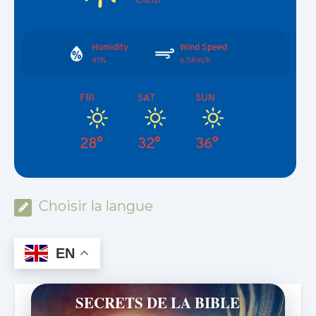
Humidity
Wind Speed
41%
6.5Km/h
FRI
SAT
SUN
28°
32°
36°
Choisir la langue
EN
SECRETS DE LA BIBLE