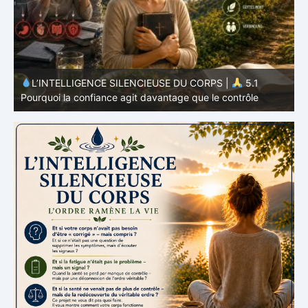
L’INTELLIGENCE SILENCIEUSE DU CORPS |
4.7
P
Pourquoi l’alimentation n’est qu’une partie du système
v