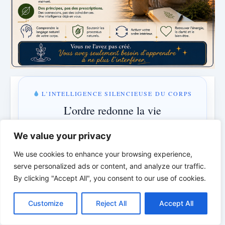
L’INTELLIGENCE SILENCIEUSE DU CORPS
L’ordre redonne la vie
Un nouvel épisode sur le rythme, l’ordre et
We value your privacy
l’intelligence cachée du corps.
We use cookies to enhance your browsing experience,
serve personalized ads or content, and analyze our traffic.
LUNDI & MERCREDI · 18:00
By clicking "Accept All", you consent to our use of cookies.
C
F
P
W
T
R
M
T
T
V
3 jours · 1 h · 9 min
o
a
i
h
u
e
e
e
w
i
Customize
Reject All
Accept All
p
c
n
a
m
d
s
l
i
b
r
P
y
e
t
t
b
d
s
e
t
e
a
L
b
e
s
l
i
e
g
t
r
Comprendre au lieu de combattre · L’ordre au lieu du