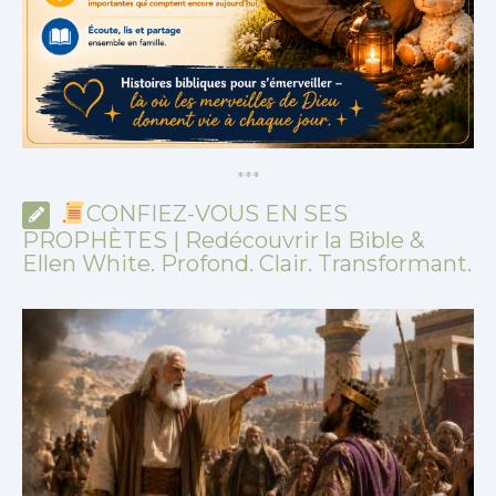
*
*
*
CONFIEZ-VOUS EN SES
PROPHÈTES | Redécouvrir la Bible &
Ellen White. Profond. Clair. Transformant.