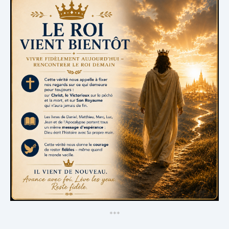
*
*
*