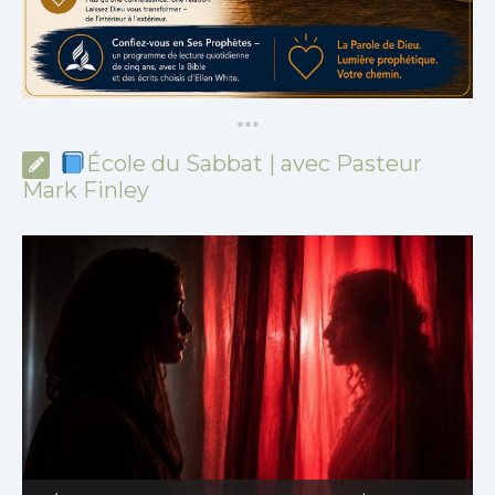
*
*
*
École du Sabbat | avec Pasteur
Mark Finley