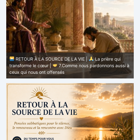
à
RETOUR À LA SOURCE DE LA VIE |
La prière qui
t
transforme le cœur |
6.Et pardonne-nous nos offenses
p