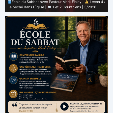
 :
École du Sabbat avec Pasteur Mark Finley |
Leçon 3 :
L’unité en Christ |
1 et 2 Corinthiens | 3/2026
L