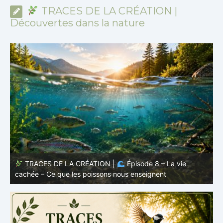
TRACES DE LA CRÉATION |
Découvertes dans la nature
TRACES DE LA CRÉATION |
Épisode 7: La vie cachée
s
– Pourquoi les poissons restent des poissons
c