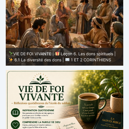
VIE DE FOI VIVANTE |
Leçon 5 : Tout pour la gloire de
Dieu |
5.6 Résumé |
1 ET 2 CORINTHIENS
D