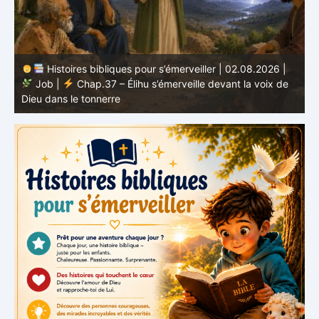
Histoires bibliques pour s’émerveiller | 01.08.2026 |
Job |
Chap.36 – Élihu continue de parler de la
J
grandeur de Dieu
d