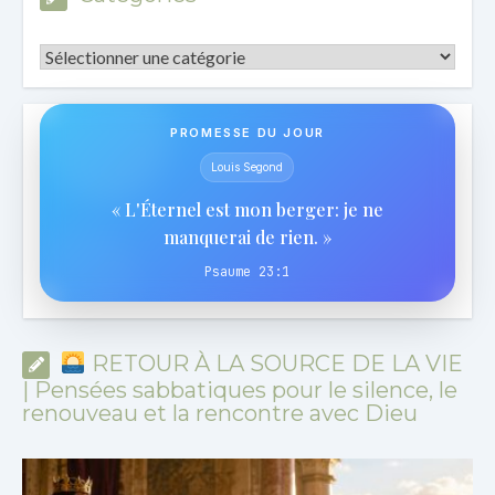
Catégories
PROMESSE DU JOUR
Louis Segond
« L'Éternel est mon berger: je ne
manquerai de rien. »
Psaume 23:1
RETOUR À LA SOURCE DE LA VIE
| Pensées sabbatiques pour le silence, le
renouveau et la rencontre avec Dieu