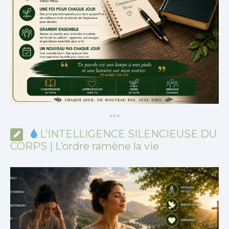
*
*
*
L’INTELLIGENCE SILENCIEUSE DU
CORPS | L’ordre ramène la vie