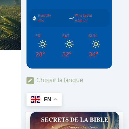
Humidity
Wind Speed
41%
6.5Km/h
FRI
SAT
SUN
28°
32°
36°
Choisir la langue
EN
SECRETS DE LA BIBLE
Découvrir. Comprendre. Croire.