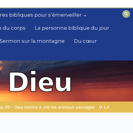
ires bibliques pour s’émerveiller
e du corps
La personne biblique du jour
Sermon sur la montagne
Du cœur
LA SAGESSE DE DIEU POUR TON QUOTIDIEN |
Thème 1 : La