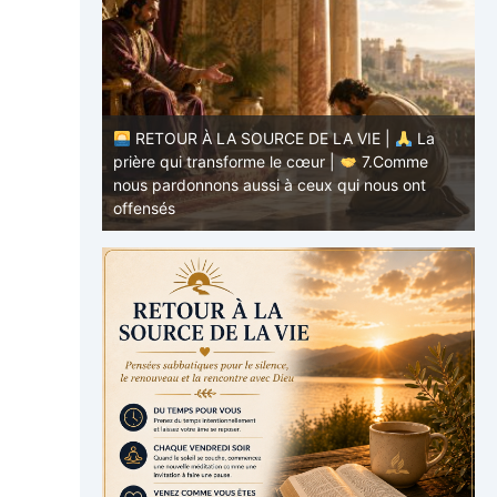
RETOUR À LA SOURCE DE LA VIE |
La
E |
La
prière qui transforme le cœur |
7.Comme
.Ne nous
nous pardonnons aussi à ceux qui nous ont
p
offensés
p