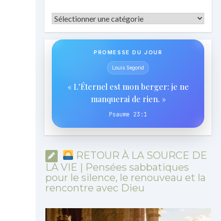
Catégories
PROMESSE DU JOUR
Louis Segond
« L'Éternel est mon berger: je ne
manquerai de rien. »
Psaume 23:1
RETOUR À LA SOURCE DE
LA VIE | Pensées sabbatiques
pour le silence, le renouveau et la
rencontre avec Dieu