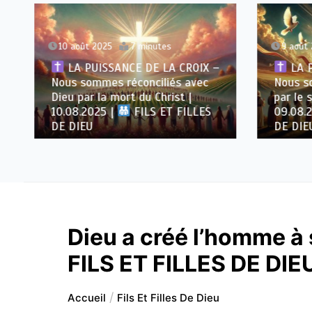
10 août 2025
7 minutes
9 août
LA PUISSANCE DE LA CROIX –
LA P
Nous sommes réconciliés avec
Nous s
Dieu par la mort du Christ |
par le 
10.08.2025 |
FILS ET FILLES
09.08.
DE DIEU
DE DIE
Dieu a créé l’homme à 
FILS ET FILLES DE DIE
Accueil
Fils Et Filles De Dieu