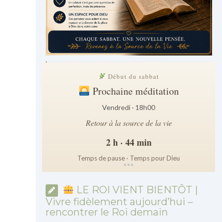
.
Début du sabbat
Prochaine méditation
Vendredi · 18h00
Retour à la source de la vie
2 h · 44 min
Temps de pause · Temps pour Dieu
*
*
*
LE ROI VIENT BIENTÔT |
Vivre fidèlement aujourd’hui –
rencontrer le Roi demain