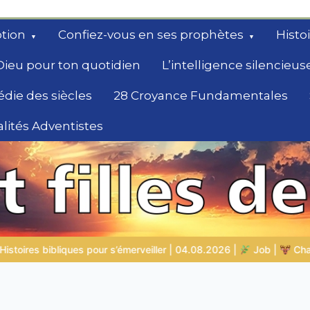
tion
Confiez-vous en ses prophètes
Histo
Dieu pour ton quotidien
L’intelligence silencieus
édie des siècles
28 Croyance Fundamentales
lités Adventistes
rchent un
26 |
Job |
Chap.39 – Dieu montre à Job les animaux sauvages