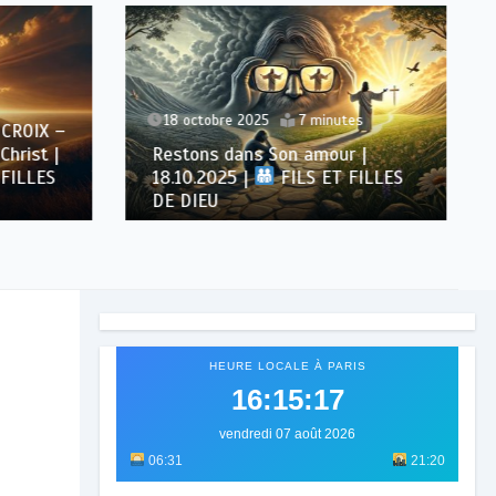
18 octobre 2025
7 minutes
CROIX –
Christ |
Restons dans Son amour |
 FILLES
18.10.2025 |
FILS ET FILLES
DE DIEU
HEURE LOCALE À PARIS
16:15:19
vendredi 07 août 2026
06:31
21:20