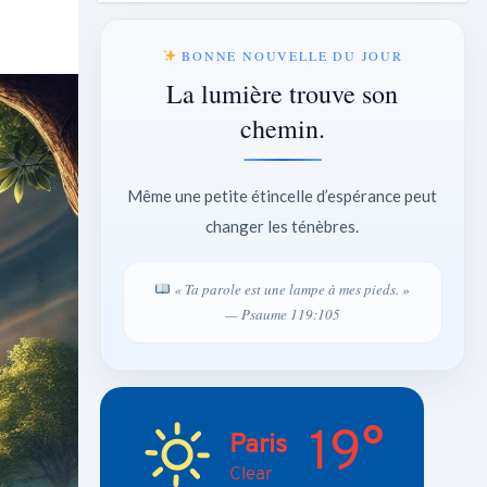
BONNE NOUVELLE DU JOUR
La lumière trouve son
chemin.
Même une petite étincelle d’espérance peut
changer les ténèbres.
« Ta parole est une lampe à mes pieds. »
— Psaume 119:105
19°
Paris
Clear