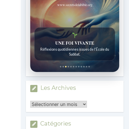
www.secretsdelabible.org
Histoires bibliques étonnantes
UNE FOI VIVANTE
Histoires pour les enfants de 7 à 12 ans.
Réflexions quotidiennes issues de l'École du
Sabbat.
Les Archives
Les
Archives
Catégories