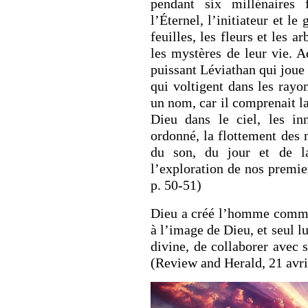
pendant six millénaires 
l’Éternel, l’initiateur et le
feuilles, les fleurs et les 
les mystères de leur vie. 
puissant Léviathan qui joue
qui voltigent dans les rayon
RETOUR À LA S
un nom, car il comprenait la
RETOUR À LA SOURCE DE LA VIE |
prière qui transfo
Dieu dans le ciel, les 
troduction
nous du mal
ordonné, la flottement des 
du son, du jour et de la
l’exploration de nos premier
p. 50-51)
Dieu a créé l’homme comme u
à l’image de Dieu, et seul lu
divine, de collaborer avec s
(Review and Herald, 21 avri