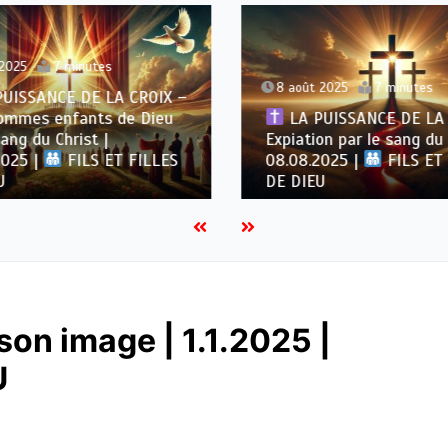
 2025
7 minutes
8 août 2025
7 minutes
UISSANCE DE LA CROIX –
ommes enfants de Dieu
LA PUISSANCE DE LA 
sang du Christ |
Expiation par le sang du 
2025 |
FILS ET FILLES
08.08.2025 |
FILS ET
U
DE DIEU
son image | 1.1.2025 |
U