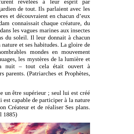
furent révélées à leur esprit par
 gardien de tout. Ils parlaient avec les
arbres et découvraient en chacun d’eux
Adam connaissait chaque créature, du
 dans les vagues marines aux insectes
s du soleil. Il leur donnait à chacun
OURCE DE LA VIE |
La
RETOUR À LA SOURCE DE LA VI
 nature et ses habitudes. La gloire de
rme le cœur |
9. Délivre-
prière qui transforme le cœur |
8
innombrables mondes en mouvement
induis pas en tentation
nuages, les mystères de la lumière et
 nuit – tout cela était ouvert à
s parents. (Patriarches et Prophètes,
n être supérieur ; seul lui est créé
i est capable de participer à la nature
on Créateur et de réaliser Ses plans.
l 1885)