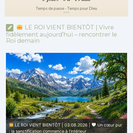
Temps de pause · Temps pour Dieu
*
*
*
LE ROI VIENT BIENTÔT | Vivre
fidèlement aujourd’hui – rencontrer le
Roi demain
r
LE ROI VIENT BIENTÔT | 02.08.2026 |
Devenir
semblable au Christ : Une transformation de l’intérieur
q