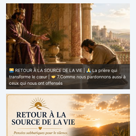
à
RETOUR À LA SOURCE DE LA VIE |
La prière qui
t
transforme le cœur |
6.Et pardonne-nous nos offenses
p