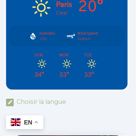
20°
Paris
Clear
Humidity
Wind Speed
25%
3.6Km/h
SUN
MON
TUE
34°
33°
33°
Choisir la langue
EN