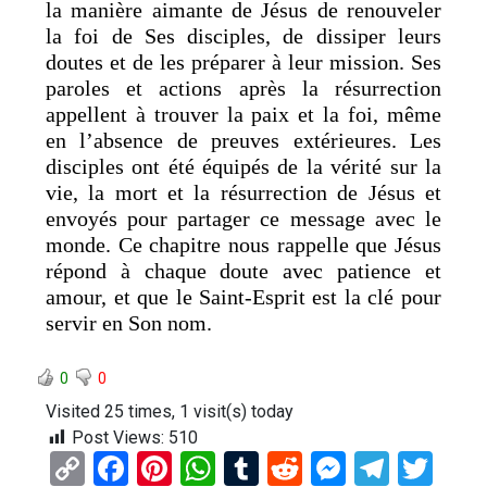
la manière aimante de Jésus de renouveler
la foi de Ses disciples, de dissiper leurs
doutes et de les préparer à leur mission. Ses
paroles et actions après la résurrection
appellent à trouver la paix et la foi, même
en l’absence de preuves extérieures. Les
disciples ont été équipés de la vérité sur la
vie, la mort et la résurrection de Jésus et
envoyés pour partager ce message avec le
monde. Ce chapitre nous rappelle que Jésus
répond à chaque doute avec patience et
amour, et que le Saint-Esprit est la clé pour
servir en Son nom.
0
0
Visited 25 times, 1 visit(s) today
Post Views:
510
C
F
Pi
W
T
R
M
T
T