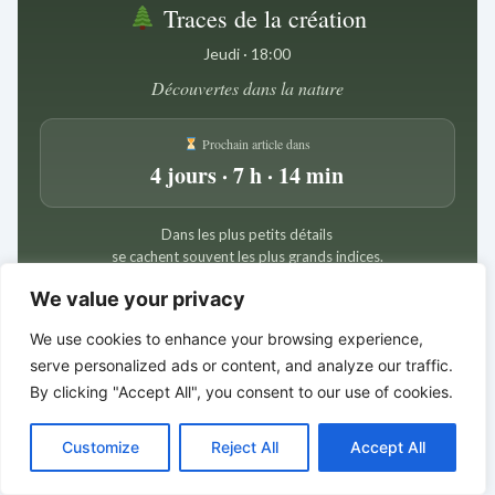
Traces de la création
Jeudi · 18:00
Découvertes dans la nature
Prochain article dans
4 jours · 7 h · 14 min
Dans les plus petits détails
se cachent souvent les plus grands indices.
*
*
*
We value your privacy
Histoires bibliques pour
We use cookies to enhance your browsing experience,
s’émerveiller
serve personalized ads or content, and analyze our traffic.
By clicking "Accept All", you consent to our use of cookies.
C
F
P
W
T
R
M
T
T
V
o
a
i
h
u
e
e
e
w
i
Customize
Reject All
Accept All
p
c
n
a
m
d
s
l
i
b
r
P
y
e
t
t
b
d
s
e
t
e
a
L
b
e
s
l
i
e
g
t
r