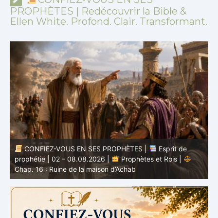
PROPHÈTES | Redécouvrir la Bible &
Ellen White. Profond. Clair. Transformant.
CONFIEZ-VOUS EN SES PROPHÈTES |
Étude
biblique | 02.08.2026 |
Job |
Chap.37 – Devant la
b
voix de Dieu
e