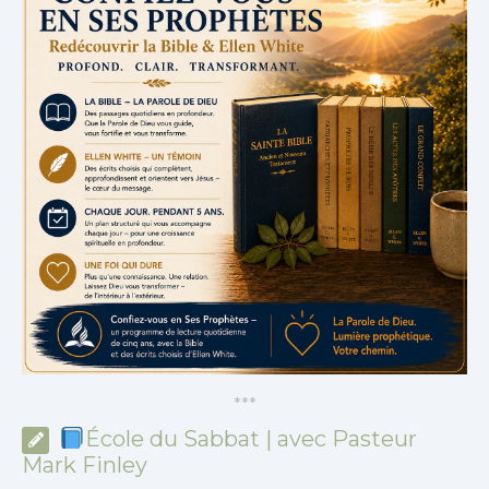
*
*
*
École du Sabbat | avec Pasteur
Mark Finley