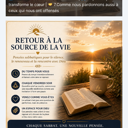
à
RETOUR À LA SOURCE DE LA VIE |
La prière qui
t
transforme le cœur |
6.Et pardonne-nous nos offenses
p