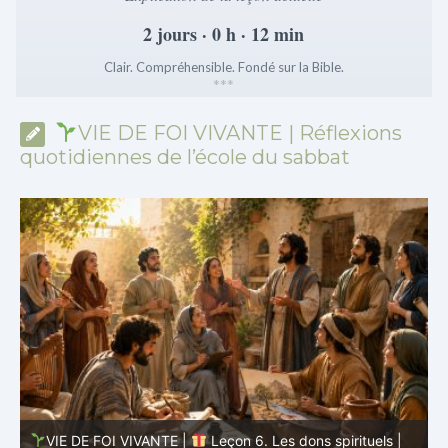
2 jours · 0 h · 12 min
Clair. Compréhensible. Fondé sur la Bible.
*
*
*
VIE DE FOI VIVANTE | Réflexions
quotidiennes de l’école du sabbat
VIE DE FOI VIVANTE |
Leçon 5 : Tout pour la gloire de