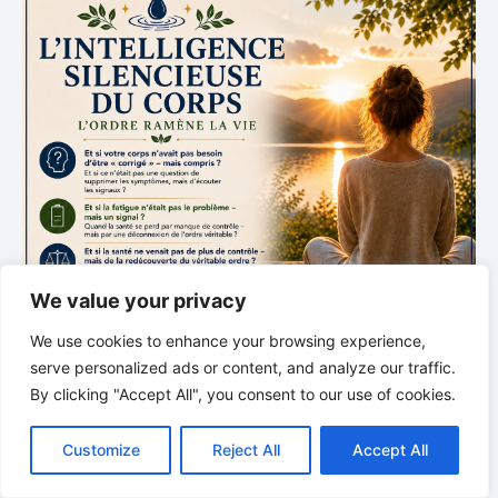
We value your privacy
We use cookies to enhance your browsing experience,
serve personalized ads or content, and analyze our traffic.
By clicking "Accept All", you consent to our use of cookies.
C
F
P
W
T
R
M
T
T
V
o
a
i
h
u
e
e
e
w
i
Customize
Reject All
Accept All
p
c
n
a
m
d
s
l
i
b
r
P
y
e
t
t
b
d
s
e
t
e
a
L
b
e
s
l
i
e
g
t
r
L’INTELLIGENCE SILENCIEUSE DU CORPS