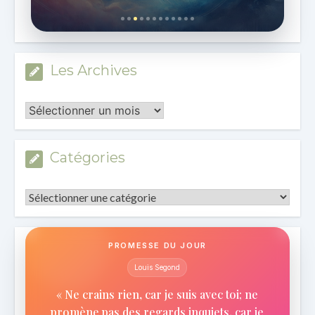
Les Archives
Les
Archives
Catégories
Catégories
PROMESSE DU JOUR
Louis Segond
« Ne crains rien, car je suis avec toi; ne
promène pas des regards inquiets, car je