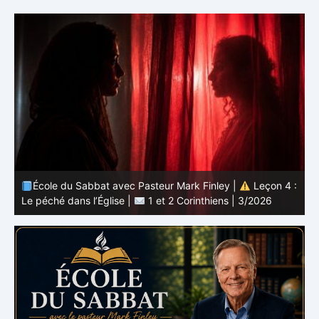
 :
École du Sabbat avec Pasteur Mark Finley |
Leçon 3 :
L’unité en Christ |
1 et 2 Corinthiens | 3/2026
L