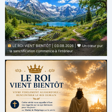
r
LE ROI VIENT BIENTÔT | 02.08.2026 |
Devenir
semblable au Christ : Une transformation de l’intérieur
q