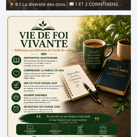
Dieu |
5.6 Résumé |
1 ET 2 CORINTHIENS
D