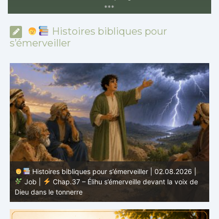
*
*
*
Histoires bibliques pour
s’émerveiller
Histoires bibliques pour s’émerveiller | 01.08.2026 |
Job |
Chap.36 – Élihu continue de parler de la
J
grandeur de Dieu
d