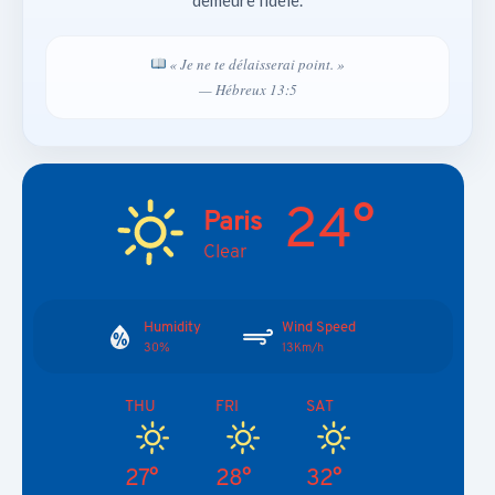
« Je ne te délaisserai point. »
— Hébreux 13:5
24°
Paris
Clear
Humidity
Wind Speed
30%
13Km/h
THU
FRI
SAT
27°
28°
32°