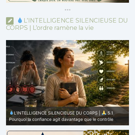
*
*
*
L’INTELLIGENCE SILENCIEUSE DU
CORPS | L’ordre ramène la vie
L’INTELLIGENCE SILENCIEUSE DU CORPS |
4.7
P
Pourquoi l’alimentation n’est qu’une partie du système
v