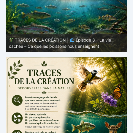
TRACES DE LA CRÉATION |
Épisode 7: La vie cachée
s
– Pourquoi les poissons restent des poissons
c