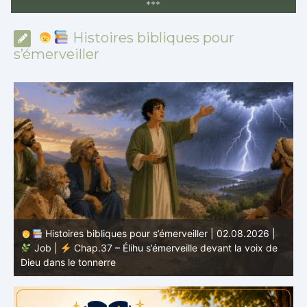
*
*
*
Histoires bibliques pour
s’émerveiller
Histoires bibliques pour s’émerveiller | 02.08.2026 |
Job |
Chap.37 – Élihu s’émerveille devant la voix de
te
Dieu dans le tonnerre
g