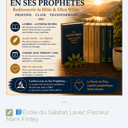
*
*
*
École du Sabbat | avec Pasteur
Mark Finley