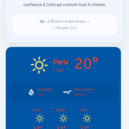
confiance à Celui qui connaît tout le chemin.
« L’Éternel est mon berger. »
— Psaume 23:1
20°
Paris
Clear
Humidity
Wind Speed
25%
3.6Km/h
SUN
MON
TUE
34°
33°
33°