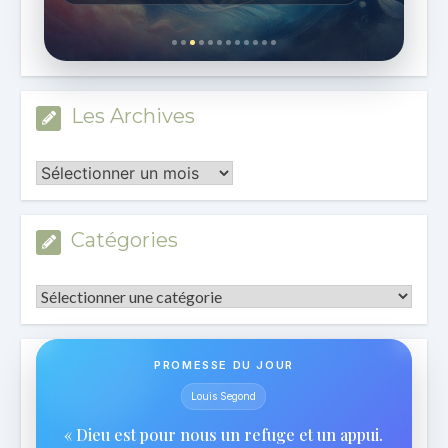
Les Archives
Les
Archives
Catégories
Catégories
PROMESSE DU JOUR
Louis Segond
« Dieu est pour nous un refuge et un appui.