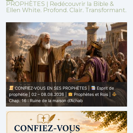
PROPHÈTES | Redécouvrir la Bible &
Ellen White. Profond. Clair. Transformant.
CONFIEZ-VOUS EN SES PROPHÈTES |
Esprit de
nd
prophétie | 02 – 08.08.2026 |
Prophètes et Rois |
b
Chap. 16 : Ruine de la maison d’Achab
v