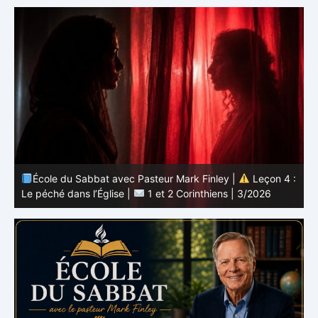
 :
École du Sabbat avec Pasteur Mark Finley |
Leçon 4 :
6
Le péché dans l’Église |
1 et 2 Corinthiens | 3/2026
L