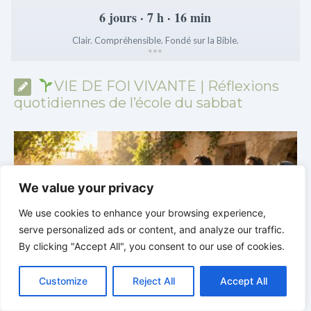
6 jours · 7 h · 16 min
Clair. Compréhensible. Fondé sur la Bible.
*
*
*
VIE DE FOI VIVANTE | Réflexions
quotidiennes de l’école du sabbat
We value your privacy
We use cookies to enhance your browsing experience,
serve personalized ads or content, and analyze our traffic.
By clicking "Accept All", you consent to our use of cookies.
C
F
P
W
T
R
M
T
T
V
o
a
i
h
u
e
e
e
w
i
Customize
Reject All
Accept All
p
c
n
a
m
d
s
l
i
b
r
P
y
e
t
t
b
d
s
e
t
e
a
VIE DE FOI VIVANTE |
Leçon 6. Les dons spirituels |
L
b
e
s
l
i
e
g
t
r