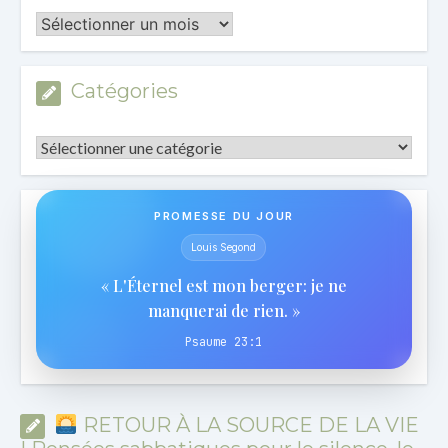
Les
Archives
Catégories
Catégories
PROMESSE DU JOUR
Louis Segond
« L'Éternel est mon berger: je ne
manquerai de rien. »
Psaume 23:1
RETOUR À LA SOURCE DE LA VIE