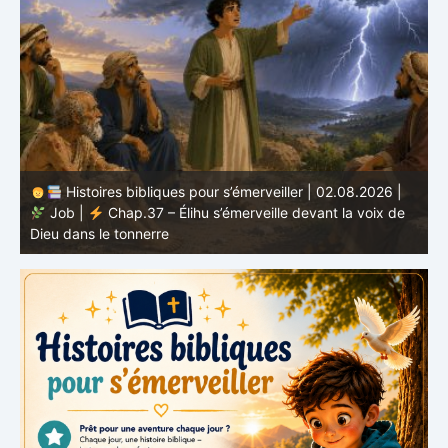
Histoires bibliques pour s’émerveiller | 01.08.2026 |
Job |
Chap.36 – Élihu continue de parler de la
J
grandeur de Dieu
d