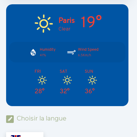
19°
Paris
Clear
Humidity
Wind Speed
41%
6.5Km/h
FRI
SAT
SUN
28°
32°
36°
Choisir la langue