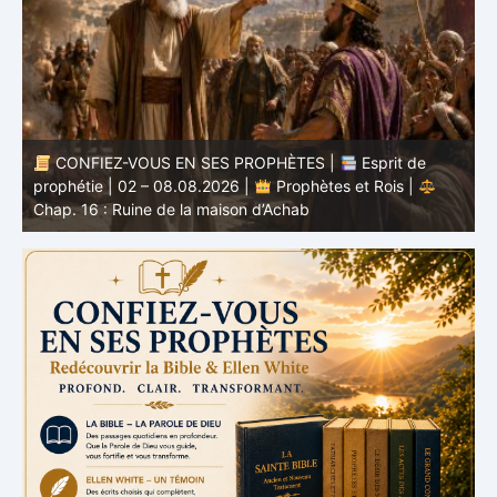
CONFIEZ-VOUS EN SES PROPHÈTES |
Étude
biblique | 02.08.2026 |
Job |
Chap.37 – Devant la
b
voix de Dieu
e