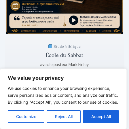
Étude biblique
École du Sabbat
avec le pasteur Mark Finley
Samedi · 20:00
We value your privacy
Explication de la leçon actuelle
We use cookies to enhance your browsing experience,
1 jours · 6 h · 36 min
serve personalized ads or content, and analyze our traffic.
By clicking "Accept All", you consent to our use of cookies.
Clair. Compréhensible. Fondé sur la Bible.
*
*
*
C
F
P
W
T
R
M
T
T
V
o
a
i
h
u
e
e
e
w
i
Customize
Reject All
Accept All
p
c
n
a
m
d
s
l
i
b
r
P
VIE DE FOI VIVANTE | Réflexions
y
e
t
t
b
d
s
e
t
e
a
L
b
e
s
l
i
e
g
t
r
quotidiennes de l’école du sabbat