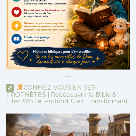
*
*
*
CONFIEZ-VOUS EN SES
PROPHÈTES | Redécouvrir la Bible &
Ellen White. Profond. Clair. Transformant.