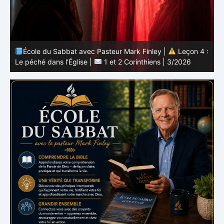
 :
École du Sabbat avec Pasteur Mark Finley |
Leçon 3 :
L’unité en Christ |
1 et 2 Corinthiens | 3/2026
L