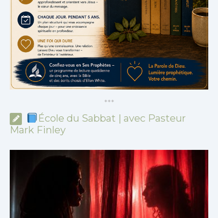
*
*
*
École du Sabbat | avec Pasteur
Mark Finley