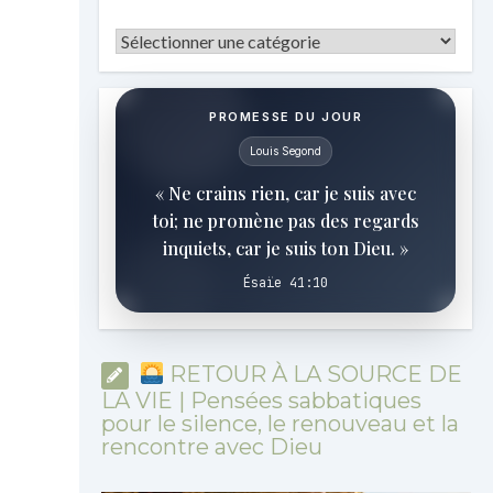
Catégories
PROMESSE DU JOUR
Louis Segond
« Ne crains rien, car je suis avec
toi; ne promène pas des regards
inquiets, car je suis ton Dieu. »
Ésaïe 41:10
RETOUR À LA SOURCE DE
LA VIE | Pensées sabbatiques
pour le silence, le renouveau et la
rencontre avec Dieu