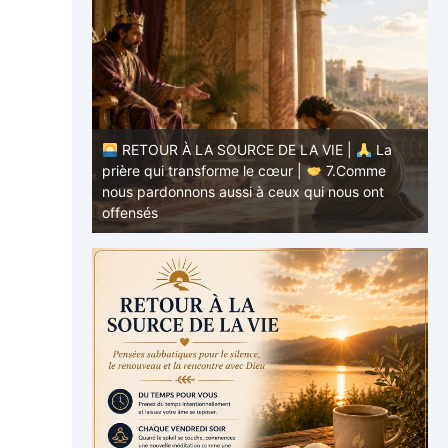
RETOUR À LA SOURCE DE LA VIE |
La
E |
La
prière qui transforme le cœur |
7.Comme
.Ne nous
nous pardonnons aussi à ceux qui nous ont
p
offensés
p