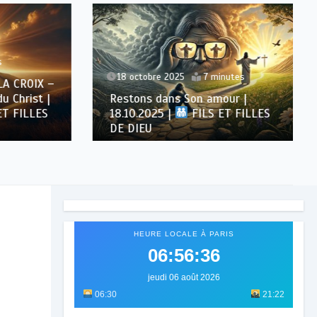
18 octobre 2025
7 minutes
CROIX –
Christ |
Restons dans Son amour |
 FILLES
18.10.2025 |
FILS ET FILLES
DE DIEU
HEURE LOCALE À PARIS
06:56:38
jeudi 06 août 2026
06:30
21:22