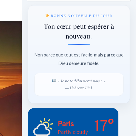
BONNE NOUVELLE DU JOUR
Ton cœur peut espérer à
nouveau.
Non parce que tout est facile, mais parce que
Dieu demeure fidèle.
« Je ne te délaisserai point. »
— Hébreux 13:5
17°
Paris
Partly cloudy