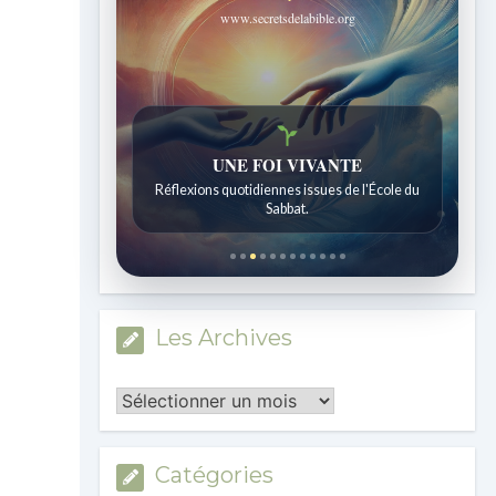
www.secretsdelabible.org
UNE FOI VIVANTE
Histoires bibliques étonnantes
Réflexions quotidiennes issues de l'École du
Histoires pour les enfants de 7 à 12 ans.
Sabbat.
Les Archives
Les
Archives
Catégories