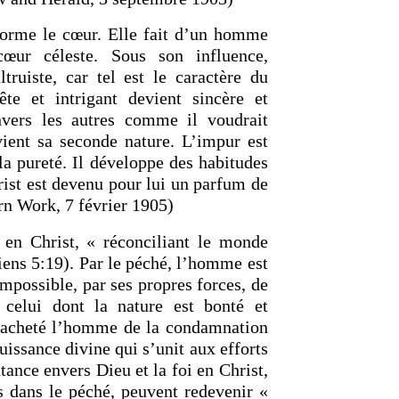
sforme le cœur. Elle fait d’un homme
œur céleste. Sous son influence,
truiste, car tel est le caractère du
e et intrigant devient sincère et
envers les autres comme il voudrait
vient sa seconde nature. L’impur est
OURCE DE LA VIE |
La
RETOUR À LA SOURCE DE LA VI
la pureté. Il développe des habitudes
rme le cœur |
9. Délivre-
prière qui transforme le cœur |
8
rist est devenu pour lui un parfum de
induis pas en tentation
rn Work, 7 février 1905)
 en Christ, « réconciliant le monde
ens 5:19). Par le péché, l’homme est
 impossible, par ses propres forces, de
 celui dont la nature est bonté et
 racheté l’homme de la condamnation
uissance divine qui s’unit aux efforts
tance envers Dieu et la foi en Christ,
 dans le péché, peuvent redevenir «