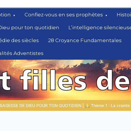
tion
Confiez-vous en ses prophètes
Histo
Dieu pour ton quotidien
L’intelligence silencieus
édie des siècles
28 Croyance Fundamentales
lités Adventistes
rchent un
Thème 1 : La crainte du Seigneur |
1.7 La récompense de l’humil