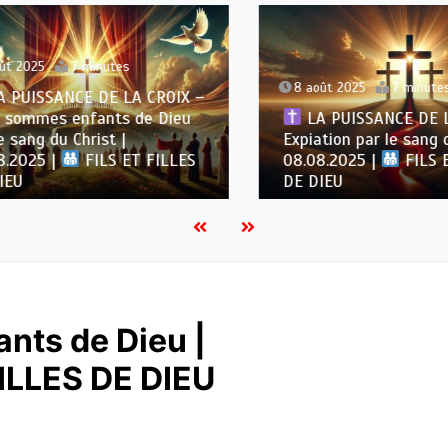
 2025
7 minutes
8 août 2025
7 minutes
UISSANCE DE LA CROIX –
ommes enfants de Dieu
LA PUISSANCE DE LA 
sang du Christ |
Expiation par le sang du 
2025 |
FILS ET FILLES
08.08.2025 |
FILS ET
U
DE DIEU
ants de Dieu |
FILLES DE DIEU