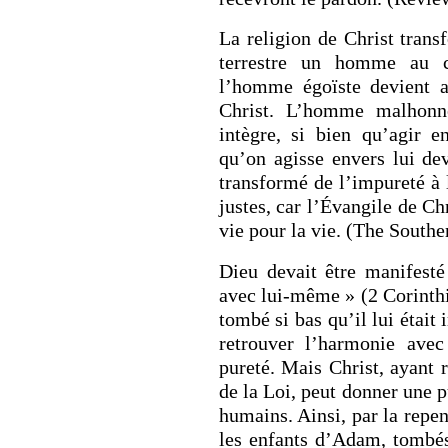
La religion de Christ tran
terrestre un homme au c
l’homme égoïste devient al
Christ. L’homme malhonnêt
intègre, si bien qu’agir 
qu’on agisse envers lui de
RETOUR À LA S
transformé de l’impureté à 
RETOUR À LA SOURCE DE LA VIE |
prière qui transfo
justes, car l’Évangile de Ch
troduction
nous du mal
vie pour la vie. (The Southe
Dieu devait être manifesté
avec lui-même » (2 Corinthi
tombé si bas qu’il lui était
retrouver l’harmonie avec
pureté. Mais Christ, ayant
de la Loi, peut donner une p
humains. Ainsi, par la repen
les enfants d’Adam, tombés