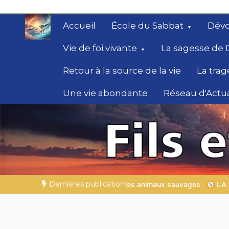
Aller
au
Accueil
École du Sabbat
Dévo
contenu
Vie de foi vivante
La sagesse de 
Retour à la source de la vie
La trag
Une vie abondante
Réseau d'Actua
Secrets de la Bible
Des éclairages bibliques pour ceux qui che
chemin
Dernières publications
maux sauvages
LA SAGESSE DE DIEU POUR TON QUOTIDIEN |