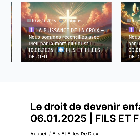
10 août 2025
7 minutes
9 août
LA PUISSANCE DE LA CROIX –
LA P
Nous sommes réconciliés avec
Nous s
Dieu par la mort du Christ |
par le 
10.08.2025 |
FILS ET FILLES
09.08.
DE DIEU
DE DIE
Le droit de devenir enf
06.01.2025 | FILS ET 
Accueil
Fils Et Filles De Dieu