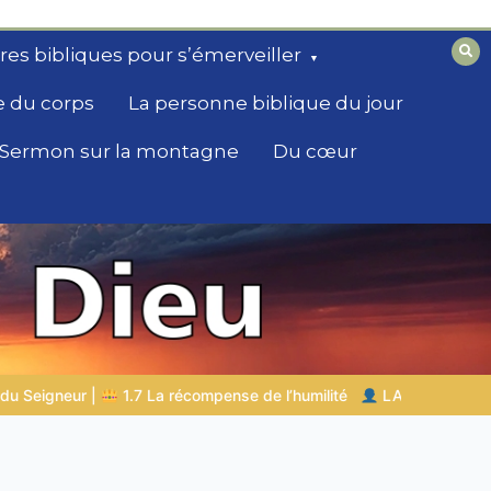
ires bibliques pour s’émerveiller
e du corps
La personne biblique du jour
Sermon sur la montagne
Du cœur
ité
LA PERSONNE BIBLIQUE DU JOUR | 04.08.2026 |
Melchis