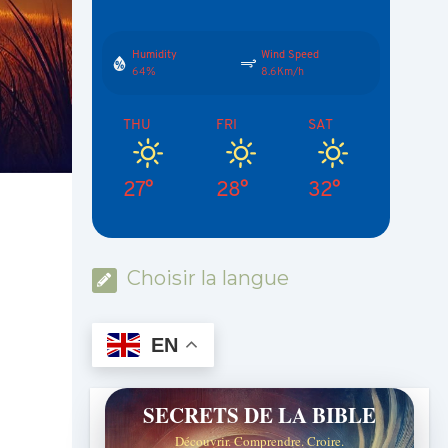
Humidity
Wind Speed
64%
8.6Km/h
THU
FRI
SAT
27°
28°
32°
Choisir la langue
EN
SECRETS DE LA BIBLE
Découvrir. Comprendre. Croire.