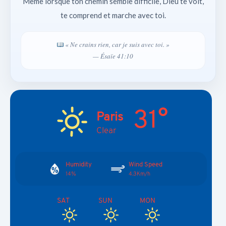
Même lorsque ton chemin semble difficile, Dieu te voit,
te comprend et marche avec toi.
« Ne crains rien, car je suis avec toi. »
— Ésaïe 41:10
31°
Paris
Clear
Humidity
Wind Speed
14%
4.3Km/h
SAT
SUN
MON