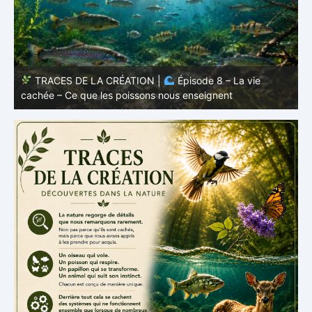
TRACES DE LA CRÉATION |
Épisode 7: La vie cachée
s
– Pourquoi les poissons restent des poissons
c