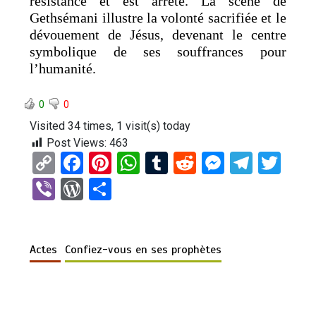
résistance et est arrêté. La scène de
Gethsémani illustre la volonté sacrifiée et le
dévouement de Jésus, devenant le centre
symbolique de ses souffrances pour
l’humanité.
0
0
Visited 34 times, 1 visit(s) today
Post Views:
463
C
F
Pi
W
T
R
M
T
T
o
a
nt
h
u
e
es
el
wi
Vi
W
P
py
ce
er
at
m
d
se
e
tt
b
or
ar
Li
b
es
s
bl
di
n
gr
er
er
d
ta
n
o
t
A
r
t
g
a
Actes
Confiez-vous en ses prophètes
Pr
g
k
o
p
er
m
es
er
k
p
s