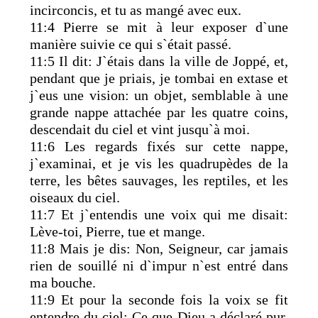
incirconcis, et tu as mangé avec eux.
11:4 Pierre se mit à leur exposer d`une
manière suivie ce qui s`était passé.
11:5 Il dit: J`étais dans la ville de Joppé, et,
pendant que je priais, je tombai en extase et
j`eus une vision: un objet, semblable à une
grande nappe attachée par les quatre coins,
descendait du ciel et vint jusqu`à moi.
11:6 Les regards fixés sur cette nappe,
j`examinai, et je vis les quadrupèdes de la
terre, les bêtes sauvages, les reptiles, et les
oiseaux du ciel.
11:7 Et j`entendis une voix qui me disait:
Lève-toi, Pierre, tue et mange.
11:8 Mais je dis: Non, Seigneur, car jamais
rien de souillé ni d`impur n`est entré dans
ma bouche.
11:9 Et pour la seconde fois la voix se fit
entendre du ciel: Ce que Dieu a déclaré pur,