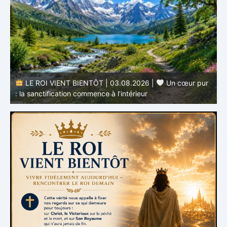
r
LE ROI VIENT BIENTÔT | 02.08.2026 |
Devenir
semblable au Christ : Une transformation de l’intérieur
q