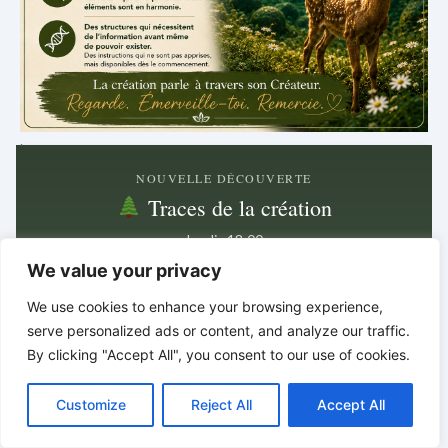
.
NOUVELLE DÉCOUVERTE
Traces de la création
Jeudi · 18:00
We value your privacy
Découvertes dans la nature
We use cookies to enhance your browsing experience,
Prochain article dans
serve personalized ads or content, and analyze our traffic.
5 jours · 3 h · 33 min
By clicking "Accept All", you consent to our use of cookies.
C
F
P
W
T
R
M
T
T
V
o
a
i
h
u
e
e
e
w
i
Dans les plus petits détails
Customize
Reject All
Accept All
p
c
n
a
m
d
s
l
i
b
r
P
y
e
t
t
b
d
s
e
t
e
se cachent souvent les plus grands indices.
a
L
b
e
s
l
i
e
g
t
r
*
*
*