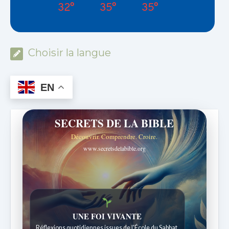
32°
35°
35°
Choisir la langue
EN
SECRETS DE LA BIBLE
Découvrir. Comprendre. Croire.
www.secretsdelabible.org
Histoires bibliques étonnantes
Histoires pour les enfants de 7 à 12 ans.