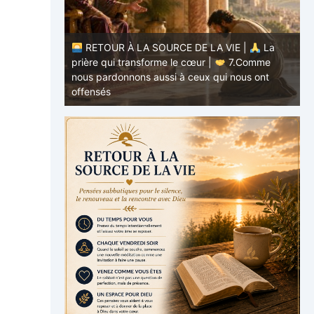
RETOUR À LA SOURCE DE LA VIE |
La
E |
La
prière qui transforme le cœur |
7.Comme
.Ne nous
nous pardonnons aussi à ceux qui nous ont
p
offensés
p