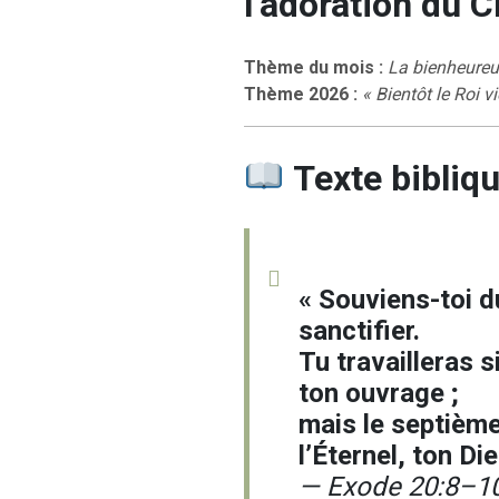
l’adoration du C
Thème du mois :
La bienheureu
Thème 2026 :
« Bientôt le Roi v
Texte bibliqu
« Souviens-toi d
sanctifier.
Tu travailleras s
ton ouvrage ;
mais le septième
l’Éternel, ton Die
— Exode 20:8–1