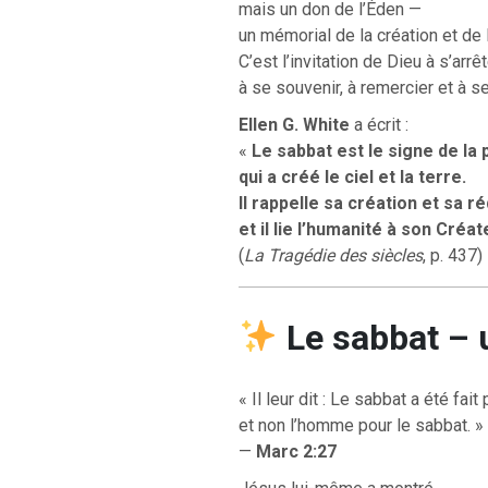
mais un don de l’Éden —
un mémorial de la création et de 
C’est l’invitation de Dieu à s’arrêt
à se souvenir, à remercier et à 
RETOUR À LA S
RETOUR À LA SOURCE DE LA VIE |
prière qui transfo
Ellen G. White
a écrit :
troduction
nous du mal
«
Le sabbat est le signe de la
qui a créé le ciel et la terre.
Il rappelle sa création et sa r
et il lie l’humanité à son Créa
(
La Tragédie des siècles
, p. 437)
Le sabbat – 
« Il leur dit : Le sabbat a été fai
et non l’homme pour le sabbat. »
—
Marc 2:27