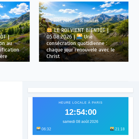
5 août 2026
8 minutes
LE ROI VIENT BIENTÔT |
T |
05.08.2026 |
Une
n au
consécration quotidienne :
ication
chaque jour renouvelé avec le
re
Christ
HEURE LOCALE À PARIS
12:54:01
samedi 08 août 2026
06:32
21:18