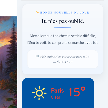
BONNE NOUVELLE DU JOUR
Tu n’es pas oublié.
Même lorsque ton chemin semble difficile,
Dieu te voit, te comprend et marche avec toi.
« Ne crains rien, car je suis avec toi. »
— Ésaïe 41:10
15°
Paris
Clear