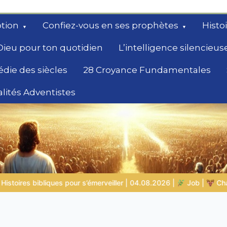
tion
Confiez-vous en ses prophètes
Histo
Dieu pour ton quotidien
L’intelligence silencieus
édie des siècles
28 Croyance Fundamentales
lités Adventistes
rchent un
4.08.2026 |
Job |
Chap.39 – Dieu montre à Job les animaux sa