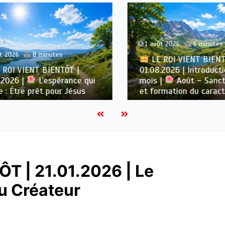
1 août 2026
6 minutes
2026
8 minutes
LE ROI VIENT BIENTÔ
OI VIENT BIENTÔT |
01.08.2026 | Introductio
2026 |
L’espérance qui
mois |
Août – Sanctif
 : Être prêt pour Jésus
et formation du caractè
T | 21.01.2026 | Le
du Créateur