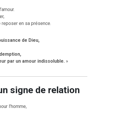
l’amour.
er,
se reposer en sa présence.
OURCE DE LA VIE |
La
RETOUR À LA SOURCE DE LA VI
rme le cœur |
9. Délivre-
prière qui transforme le cœur |
8
induis pas en tentation
 puissance de Dieu,
édemption,
teur par un amour indissoluble.
»
un signe de relation
t pour l’homme,