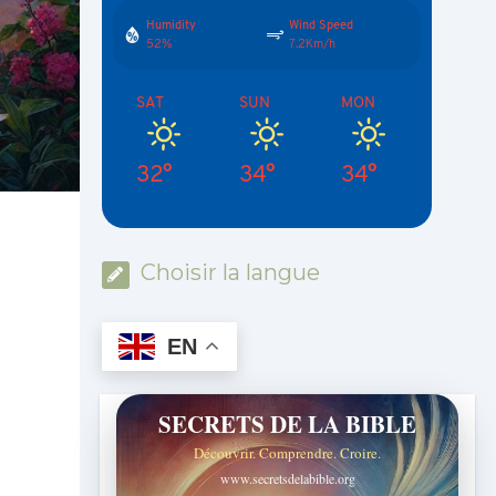
Humidity
Wind Speed
52%
7.2Km/h
SAT
SUN
MON
32°
34°
34°
Choisir la langue
EN
SECRETS DE LA BIBLE
Découvrir. Comprendre. Croire.
www.secretsdelabible.org