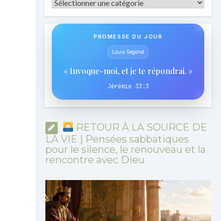
Catégories
PROMESSE DU JOUR
Louis Segond
« Invoque-moi, et je te répondrai. »
Jérémie 33:3
RETOUR À LA SOURCE DE
LA VIE | Pensées sabbatiques
pour le silence, le renouveau et la
rencontre avec Dieu