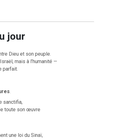
u jour
ntre Dieu et son peuple.
Israël, mais à l’humanité —
 parfait.
ures
.
 sanctifia,
 de toute son œuvre
nt une loi du Sinaï,