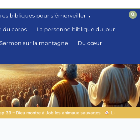
ires bibliques pour s’émerveiller
e du corps
La personne biblique du jour
Sermon sur la montagne
Du cœur
uvages
LA SAGESSE DE DIEU POUR TON QUOTIDIEN |
Thème 