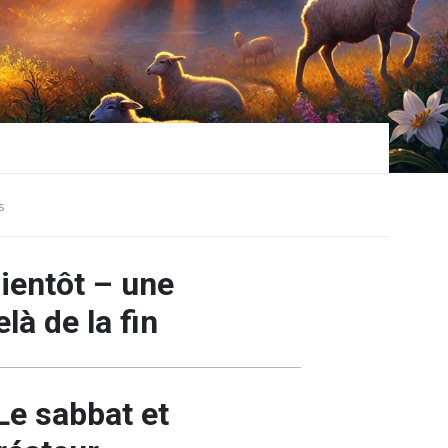
s
b
ientôt – une
là de la fin
Le sabbat et