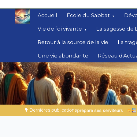
Aller
au
Accueil
École du Sabbat
Dévo
contenu
Vie de foi vivante
La sagesse de 
Retour à la source de la vie
La trag
Une vie abondante
Réseau d'Actua
Secrets de la Bible
Des éclairages bibliques pour ceux qui che
chemin
Dernières publications
are ses serviteurs
Histoires bibliques pour s’émerveiller | 0