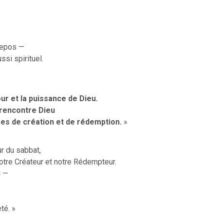
 repos —
si spirituel.
ur et la puissance de Dieu.
n rencontre Dieu
es de création et de rédemption.
»
r du sabbat,
tre Créateur et notre Rédempteur.
i —
té. »