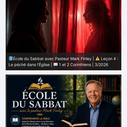
 :
École du Sabbat avec Pasteur Mark Finley |
Leçon 3 :
L’unité en Christ |
1 et 2 Corinthiens | 3/2026
L