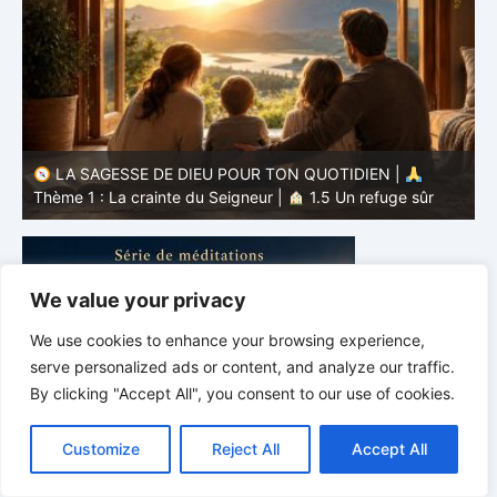
LA SAGESSE DE DIEU POUR TON QUOTIDIEN |
Thème 1 : La crainte du Seigneur |
1.4 Apprendre à
T
éviter le mal
l
We value your privacy
We use cookies to enhance your browsing experience,
serve personalized ads or content, and analyze our traffic.
By clicking "Accept All", you consent to our use of cookies.
C
F
P
W
T
R
M
T
T
V
o
a
i
h
u
e
e
e
w
i
Customize
Reject All
Accept All
p
c
n
a
m
d
s
l
i
b
r
P
y
e
t
t
b
d
s
e
t
e
a
L
b
e
s
l
i
e
g
t
r