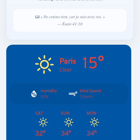
« Ne crains rien, car je suis avec toi. »
— Ésaïe 41:10
15°
Paris
Clear
Humidity
Wind Speed
52%
7.2Km/h
SAT
SUN
MON
32°
34°
34°