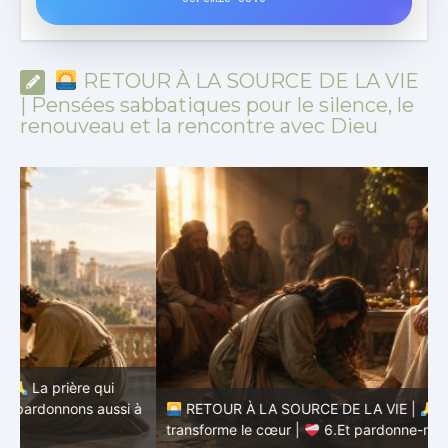
RETOUR À LA SOURCE DE LA VIE
| Pensées sabbatiques pour le silence, le
renouveau et la rencontre avec Dieu
à
RETOUR À LA SOURCE DE LA VIE |
La prière qui
t
transforme le cœur |
6.Et pardonne-nous nos offenses
p