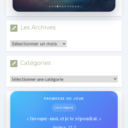
Les Archives
Les
Archives
Catégories
Catégories
PROMESSE DU JOUR
Louis Segond
« Invoque-moi, et je te répondrai. »
Jérémie 33:3