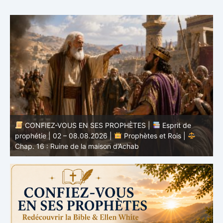
CONFIEZ-VOUS EN SES PROPHÈTES |
Étude
biblique | 02.08.2026 |
Job |
Chap.37 – Devant la
b
voix de Dieu
e