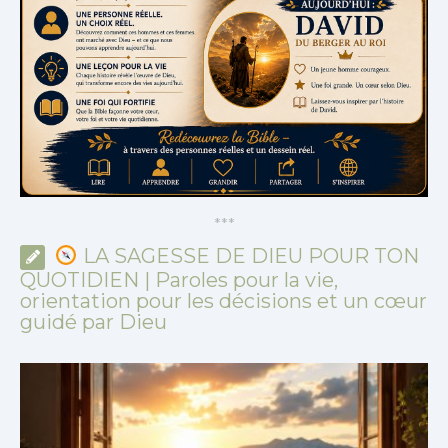
*
*
*
LA SAGESSE DE DIEU POUR TON
QUOTIDIEN | Paroles pour la vie,
orientation pour les décisions et un cœur
guidé par Dieu