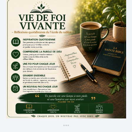
*
*
*