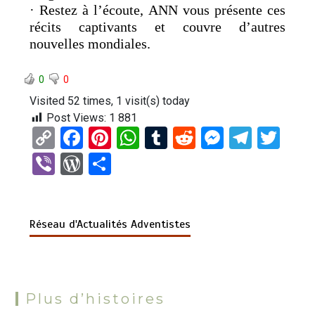
· Restez à l’écoute, ANN vous présente ces
récits captivants et couvre d’autres
nouvelles mondiales.
0
0
Visited 52 times, 1 visit(s) today
Post Views:
1 881
C
F
Pi
W
T
R
M
T
T
o
a
nt
h
u
e
es
el
wi
Vi
W
P
py
ce
er
at
m
d
se
e
tt
b
or
ar
Li
b
es
s
bl
di
n
gr
er
er
d
ta
n
o
t
A
r
t
g
a
Réseau d'Actualités Adventistes
Pr
g
k
o
p
er
m
es
er
k
p
s
Plus d’histoires