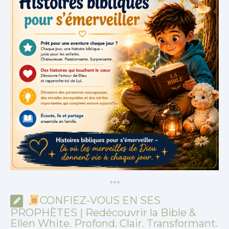
*
*
*
CONFIEZ-VOUS EN SES
PROPHÈTES | Redécouvrir la Bible &
Ellen White. Profond. Clair. Transformant.