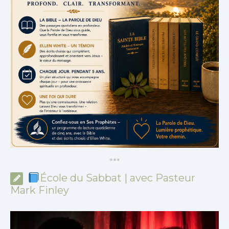
*
*
*
École du Sabbat | avec Pasteur
Mark Finley