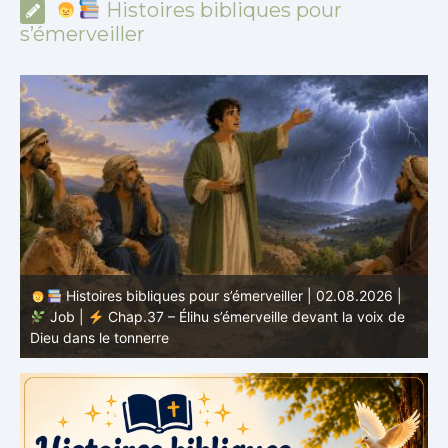
Histoires bibliques pour
s’émerveiller
Histoires bibliques pour s’émerveiller | 01.08.2026 |
Job |
Chap.36 – Élihu continue de parler de la
J
grandeur de Dieu
d