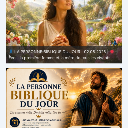
LA PERSONNE BIBLIQUE DU JOUR | 01.08.2026 |
Adam – le premier homme et le commencement de
l’humanité
H