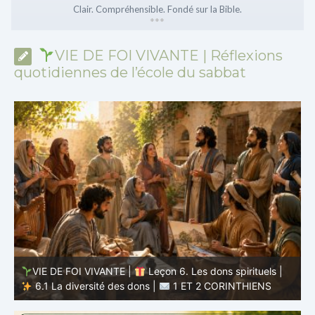
Clair. Compréhensible. Fondé sur la Bible.
*
*
*
VIE DE FOI VIVANTE | Réflexions
quotidiennes de l’école du sabbat
VIE DE FOI VIVANTE |
Leçon 5 : Tout pour la gloire de
Dieu |
5.6 Résumé |
1 ET 2 CORINTHIENS
D