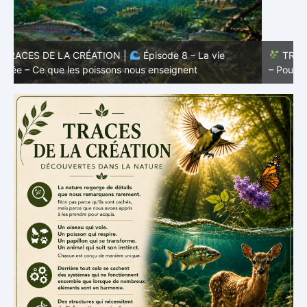
TRACES DE LA CRÉATION |
Épisode 7: La vie cachée
s
– Pourquoi les poissons restent des poissons
c