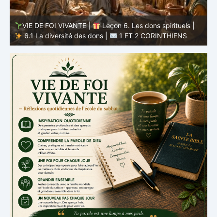
VIE DE FOI VIVANTE |
Leçon 5 : Tout pour la gloire de
Dieu |
5.6 Résumé |
1 ET 2 CORINTHIENS
D