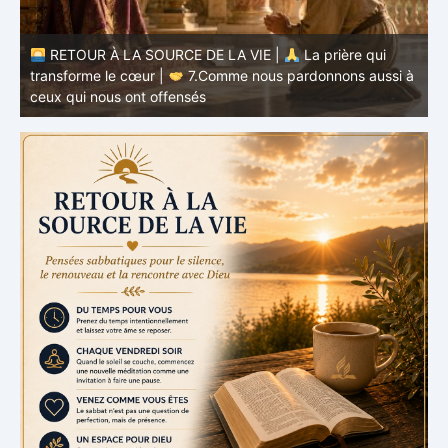
à
RETOUR À LA SOURCE DE LA VIE |
La prière qui
t
transforme le cœur |
6.Et pardonne-nous nos offenses
p