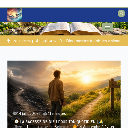
Aller
au
contenu
Des éclairages bibliques pour ceux qui
Secrets de la Bible
cherchent un chemin
Dernières publications
A SAGESSE DE DIEU POUR TON QUOTIDIEN |
Thème 1 : La crai
7 juillet 2026
11 minutes
LA SAGESSE DE DIEU POUR TON QUOTIDIEN |
Thème 1 : La crainte du Seigneur |
1.3 Quand Dieu est à