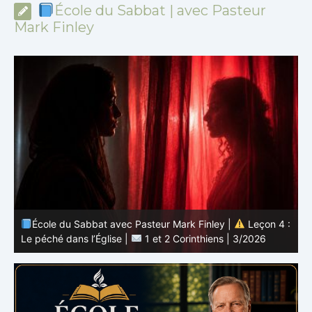
École du Sabbat | avec Pasteur
Mark Finley
 :
École du Sabbat avec Pasteur Mark Finley |
Leçon 3 :
L’unité en Christ |
1 et 2 Corinthiens | 3/2026
L