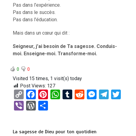
Pas dans l’expérience.
Pas dans le succès.
Pas dans l’éducation.
Mais dans un cœur qui dit :
Seigneur, j’ai besoin de Ta sagesse. Conduis-
moi. Enseigne-moi. Transforme-moi.
0
0
Visited 15 times, 1 visit(s) today
Post Views:
127
C
F
Pi
W
T
R
M
T
T
o
a
nt
h
u
e
es
el
wi
Vi
W
P
py
ce
er
at
m
d
se
e
tt
b
or
ar
Li
b
es
s
bl
di
n
gr
er
er
d
ta
n
o
t
A
r
t
g
a
La sagesse de Dieu pour ton quotidien
Pr
g