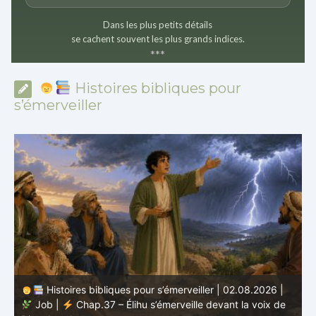
Dans les plus petits détails
se cachent souvent les plus grands indices.
*
*
*
Histoires bibliques pour
s’émerveiller
Histoires bibliques pour s’émerveiller | 01.08.2026 |
Job |
Chap.36 – Élihu continue de parler de la
J