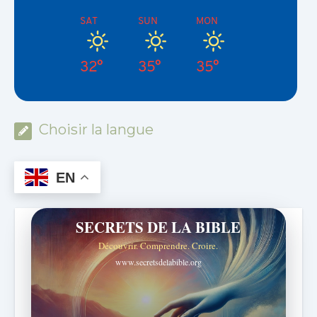
SAT
SUN
MON
32°
35°
35°
Choisir la langue
EN
SECRETS DE LA BIBLE
Découvrir. Comprendre. Croire.
www.secretsdelabible.org