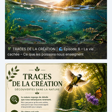
TRACES DE LA CRÉATION |
Épisode 7: La vie cachée
s
– Pourquoi les poissons restent des poissons
c