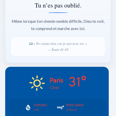
Tu n’es pas oublié.
Même lorsque ton chemin semble difficile, Dieu te voit,
te comprend et marche avec toi.
« Ne crains rien, car je suis avec toi. »
— Ésaïe 41:10
31°
Paris
Clear
Humidity
Wind Speed
14%
4.3Km/h