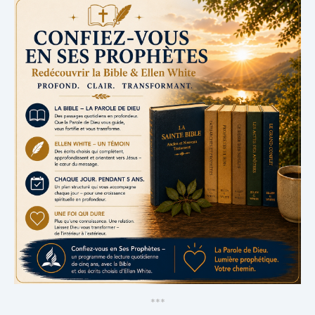
*
*
*