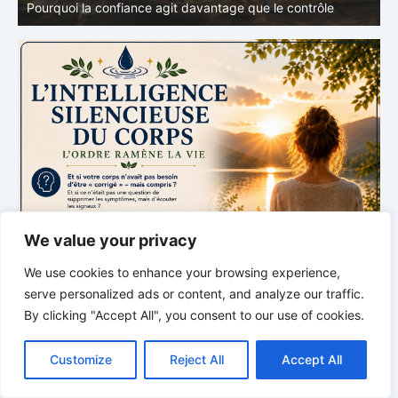
Pourquoi l’alimentation n’est qu’une partie du système
v
We value your privacy
We use cookies to enhance your browsing experience,
serve personalized ads or content, and analyze our traffic.
By clicking "Accept All", you consent to our use of cookies.
C
F
P
W
T
R
M
T
T
V
o
a
i
h
u
e
e
e
w
i
Customize
Reject All
Accept All
p
c
n
a
m
d
s
l
i
b
r
P
y
e
t
t
b
d
s
e
t
e
a
L
b
e
s
l
i
e
g
t
r