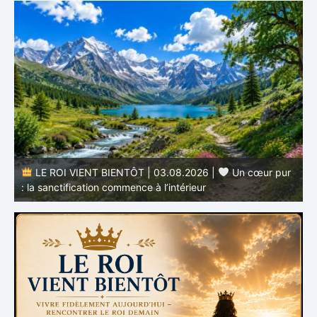
r
LE ROI VIENT BIENTÔT | 02.08.2026 |
Devenir
semblable au Christ : Une transformation de l’intérieur
q